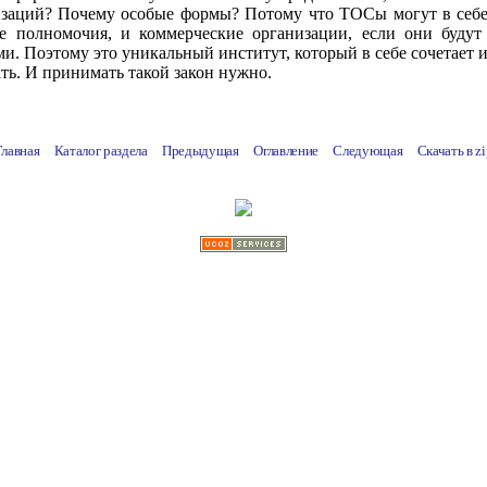
заций? Почему особые формы? Потому что ТОСы могут в себе с
е полномочия, и коммерческие организации, если они будут 
и. Поэтому это уникальный институт, который в себе сочетает 
ть. И принимать такой закон нужно.
Главная
Каталог раздела
Предыдущая
Оглавление
Следующая
Скачать в
zi