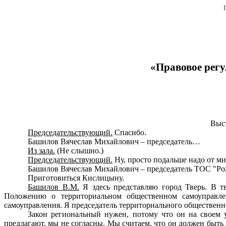
«Правовое рег
Выст
Председательствующий.
Спасибо.
Башилов Вячеслав Михайлович – председатель…
Из зала.
(Не слышно.)
Председательствующий.
Ну, просто подальше надо от м
Башилов Вячеслав Михайлович – председатель ТОС "Ро
Приготовиться Кислицыну.
Башилов В.М.
Я здесь представляю город Тверь. В тв
Положению о территориальном общественном самоуправле
самоуправления. Я председатель территориального обществен
Закон региональный нужен, потому что он на своем 
предлагают, мы не согласны. Мы считаем, что он должен быт