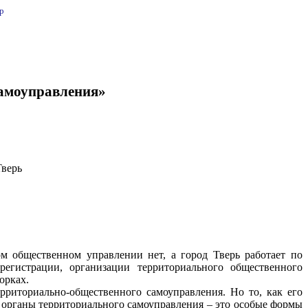
p
самоуправления»
Тверь
ом общественном управлении нет, а город Тверь работает по
гистрации, организации территориального общественного
орках.
риториально-общественного самоуправления. Но то, как его
 органы территориального самоуправления – это особые формы