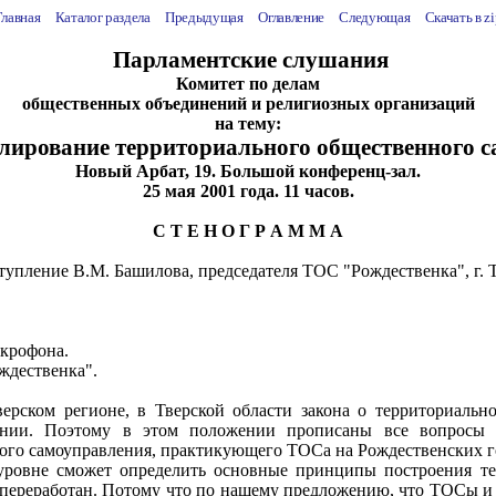
Главная
Каталог раздела
Предыдущая
Оглавление
Следующая
Скачать в
zi
Парламентские слушания
Комитет по делам
общественных объединений и религиозных организаций
на тему:
улирование территориального общественного 
Новый Арбат, 19. Большой конференц-зал.
25 мая 2001 года. 11 часов.
С Т Е Н О Г Р А М М А
упление В.М. Башилова, председателя ТОС "Рождественка", г. 
икрофона.
ждественка".
ерском регионе, в Тверской области закона о территориальн
нии. Поэтому в этом положении прописаны все вопросы ре
ного самоуправления, практикующего ТОСа на Рождественских г
уровне сможет определить основные принципы построения тер
ь переработан. Потому что по нашему предложению, что ТОСы и