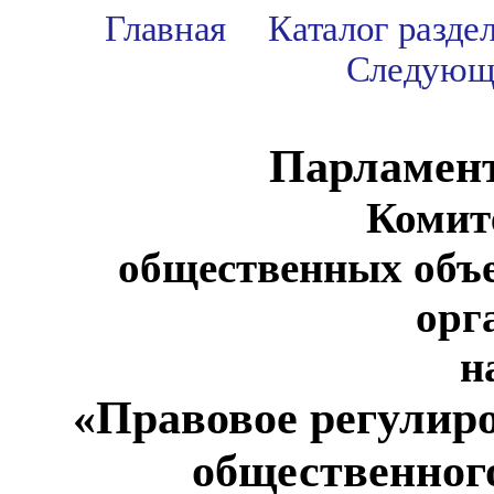
Главная
Каталог разде
Следующ
Парламен
Комит
общественных объ
орг
н
«Правовое регулир
общественног