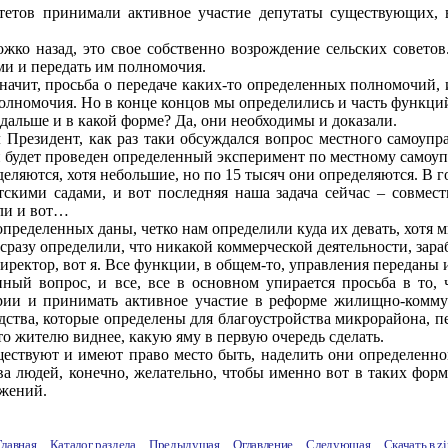
тетов принимали активное участие депутаты существующих, 
ожко назад, это свое собственно возрождение сельских совето
и и передать им полномочия.
начит, просьба о передаче каких-то определенных полномочий, 
о полномочия. Но в конце концов мы определились и часть функци
дальше и в какой форме? Да, они необходимы и доказали.
 Президент, как раз таки обсуждался вопрос местного самоупра
ти будет проведен определенный эксперимент по местному самоу
ляются, хотя небольшие, но по 15 тысяч они определяются. В го
тскими садами, и вот последняя наша задача сейчас – совмес
ыли и вот…
 определенных даны, четко нам определили куда их девать, хотя 
 сразу определили, что никакой коммерческой деятельности, зар
иректор, вот я. Все функции, в общем-то, управления переданы
анный вопрос, и все, все в основном упирается просьба в то
и и принимать активное участие в реформе жилищно-коммуналь
дства, которые определены для благоустройства микрорайона, пе
то жителю виднее, какую яму в первую очередь сделать.
уществуют и имеют право место быть, наделить они определенн
тва людей, конечно, желательно, чтобы именно вот в таких фор
ожений.
Главная
Каталог раздела
Предыдущая
Оглавление
Следующая
Скачать в
zi