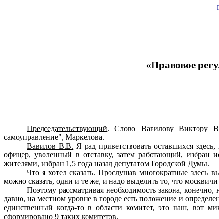
«Правовое рег
Председательствующий
. Слово Вавилову Виктору Вл
самоуправление", Маркелова.
Вавилов В.В.
Я рад приветствовать оставшихся здесь, 
офицер, уволенный в отставку, затем работающий, избран 
жителями, избран 1,5 года назад депутатом Городской Думы.
Что я хотел сказать. Прослушав многократные здесь в
можно сказать, одни и те же, и надо выделить то, что москвич
Поэтому рассматривая необходимость закона, конечно, 
давно, на местном уровне в городе есть положение и определе
единственный когда-то в области комитет, это наш, вот м
сформировано 9 таких комитетов.