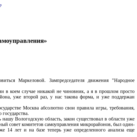
p
самоуправления»
виться Маркеловой. Зампредседателя движения "Народное
ни в коем случае никакой не чиновник, а я в прошлом просто
она, уже второй раз, у нас такова форма, и уже поддержан
осударстве Москва абсолютно свои правила игры, требования,
 государства.
ть нашу Вологодскую область, закон существовал в области уже
онный совет комитетов самоуправления микрорайонов, был один-
же 14 лет и на базе теперь уже определенного анализа еще