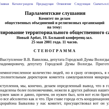
Главная
Каталог раздела
Предыдущая
Оглавление
Следующая
Скачать в
zi
Парламентские слушания
Комитет по делам
общественных объединений и религиозных организаций
на тему:
улирование территориального общественного 
Новый Арбат, 19. Большой конференц-зал.
25 мая 2001 года. 11 часов.
С Т Е Н О Г Р А М М А
Выступление В.В. Вавилова, депутата Городской Думы Вологды
адимировичу, депутату Городской Думы Вологды. Пригото
немногочисленное количество людей, но я сразу оговорюсь, я 
исполнительным директором комитета самоуправления микрорай
ыступления, мы, конечно, делаем определенный вывод, что в г
и наделены более полномочиями, нежели в других районах нашего
нужен закон и давно, причем, он нужен был, хотя вот если бра
но все абсолютно как и что. При главе города есть координаци
икрорайона Бывалова у нас комитет, просуществовал вот он у