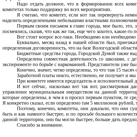
Надо отдать должное, что в формировании всех коми
комитетах только поддержку во всех мероприятиях.
Я считаю, что комитет, если вот так перевернуть немн
наделить определенными небольшими властными полномочиям
Первым своим письмом к главе города, мое было, это, з
посмеялись, сказав, что как же так, еще чего захотел, какие-т
Вот стоит вопрос все-таки. Необходимо или необходимо 
Буквально, месяц назад в нашей области был, приезжал
определенная договоренность, что на базе Вологодской облас
Бюджетные средства города, Городской Думой также выде
Определена совместная деятельность со школами, с де
эксперименте по борьбе с наркоманией. Представители уже б
Конечно, значит, четко определены, то что там 15 тысяч
Заработной платы никто, естественно, не получает и мы
При комитете имеется председатель и исполнительный д
И вот сейчас, насколько вот так вот, рассматривая д
управление муниципальным имуществом на данной территори
которые определены, в чем я и просил первым пунктом, те сре
Я конкретно сказал, если определено там 5 миллионов рублей, 
Поэтому, конечно, комитеты, они доказали, что они с
быть и как намного быстрее, и по просьбе большого количес
данной территории, они бы могли быстрее, больше дать предл
Спасибо за внимание.