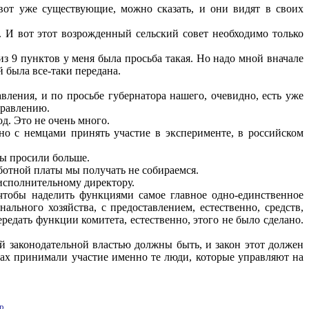
вот уже существующие, можно сказать, и они видят в своих
в. И вот этот возрожденный сельский совет необходимо только
из 9 пунктов у меня была просьба такая. Но надо мной вначале
й была все-таки передана.
вления, и по просьбе губернатора нашего, очевидно, есть уже
правлению.
д. Это не очень много.
тно с немцами принять участие в эксперименте, в российском
мы просили больше.
аботной платы мы получать не собираемся.
 исполнительному директору.
, чтобы наделить функциями самое главное одно-единственное
ного хозяйства, с предоставлением, естественно, средств,
редать функции комитета, естественно, этого не было сделано.
ой законодательной властью должны быть, и закон этот должен
мах принимали участие именно те люди, которые управляют на
p