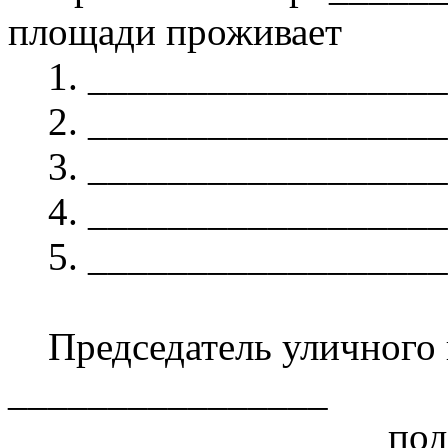
площади проживает
1. __________________
2. __________________
3. __________________
4. __________________
5. __________________
Председатель уличного
________________
подпись 