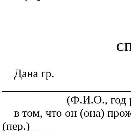
С
Дана гр.
______________________
(Ф.И.О., год ро
в том, что он (она) прож
(пер.) ____