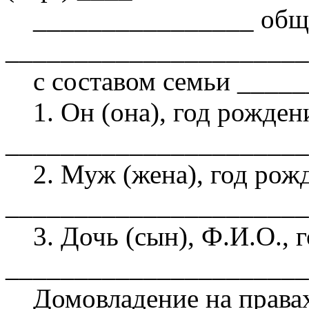
________________ общ
______________________
с составом семьи ______
1. Он (она), год рожден
______________________
2. Муж (жена), год рож
______________________
3. Дочь (сын), Ф.И.О., 
______________________
Домовладение на правах