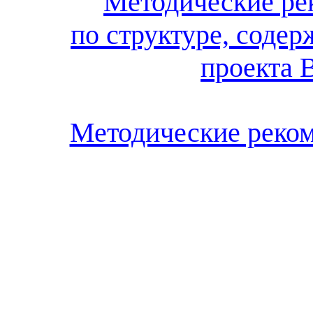
Методические ре
по структуре, соде
проекта
В
Методические реко