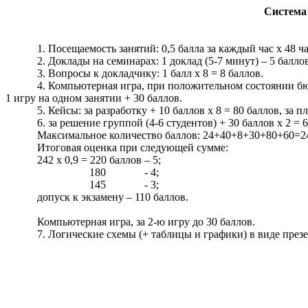
Система 
1. Посещаемость занятий: 0,5 балла за каждый час
х
48 ча
2. Доклады на семинарах: 1 доклад (5-7 минут) – 5 балло
3. Вопросы к докладчику: 1 балл
х
8 = 8 баллов.
4. Компьютерная игра, при положительном состоянии бюдж
1 игру на одном занятии + 30 баллов.
5. Кейсы: за разработку + 10 баллов
х
8 = 80 баллов, за пл
6. за решение группой (4-6 студентов) + 30 баллов
х
2 = 6
Максимальное количество баллов: 24+40+8+30+80+60=2
Итоговая оценка при следующей сумме:
242
х
0,9 = 220 баллов – 5;
180
- 4;
145
- 3;
допуск к экзамену – 110 баллов.
Компьютерная игра, за 2-ю игру до 30 баллов.
7. Логические схемы (+ таблицы и графики) в виде презе