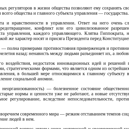
ных регуляторов в жизни общества позволяют ему сохранять сво
 всего общества и главного субъекта управления — государства.
а и нравственности в управлении. Ответ на него очень сл
предотвращение, конфликт или его цивилизованное разреш
кта управления, каждого управляющего. Клятва Гиппократа, н
ой же характер носят и присяга Президента перед Конституцией
 — полна примерами противостояния приверженцев и противник
елетия назад: ненависть между людьми разъединяет их, а любов
го воздействия, недостаток инновационных идей и решений 
ми, стратегическими формами, что является одним из острейших
авления, в большей мере относящимися к главному субъекту в
вление социальной аномии.
, неорганизованность) — болезненное состояние общественн
 старые нормы и ценности уже не работают, а новые отсутств
ное регулирование, вследствие непоследовательности, прот
воречием современного мира — резким отставанием темпов соци
ение людей в нем.
рический вопрос авторы очень интересной и своевременной кни