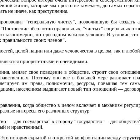
евной жизни, которые мы просто не замечаем, до самых серье
ть не иначе, как преступления.
производит “генеральную чистку”, позволившую бы создать
 “Построение
абсолютно правильных, “чистых” социальных отн
это закономерно, но при одном важном условии. И условие это
х правильности своих членов”.
стей, целой нации или даже человечества в целом, так и любой
тавляются приоритетными и очевидными.
ния, меняет свое поведение в обществе, строит свои отношен
равственных. Поэтому оно все в большей мере развивает гра
легирует им права, полномочия, ресурсы, повышая тем сам
жданами, населением выдвигают новый тип отношений — договор
равления, когда общество в целом включает в механизм регули
разные интересы его различных структур.
во — для государства” в сторону “государство — для общества”
ный и нравственный.
 Это история скрытой и открытой конфронтации между структу