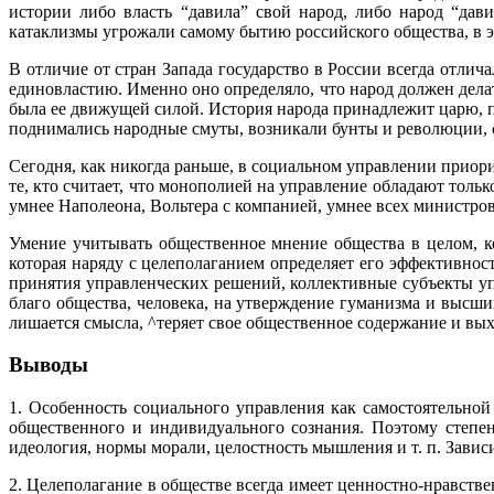
истории либо власть “давила” свой народ, либо народ “дав
катаклизмы угрожали самому бытию российского общества, в э
В отличие от стран Запада государство в России всегда отли
единовластию. Именно оно определяло, что народ должен делать
была ее движущей силой. История народа принадлежит царю, п
поднимались народные смуты, возникали бунты и революции, с
Сегодня, как никогда раньше, в социальном управлении прио
те, кто считает, что монополией на управление обладают тольк
умнее Наполеона, Вольтера с компанией, умнее всех министро
Умение учитывать общественное мнение общества в целом, к
которая наряду с целеполаганием определяет его эффективнос
принятия управленческих решений, коллективные субъекты уп
благо общества, человека, на утверждение гуманизма и высш
лишается смысла, ^теряет свое общественное содержание и вы
Выводы
1. Особенность социального управления как самостоятельной
общественного и индивидуального сознания. Поэтому степен
идеология, нормы морали, целостность мышления и т. п. Зависи
2. Целеполагание в обществе всегда имеет ценностно-нравстве