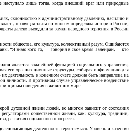
ве наступало лишь тогда, когда внешний враг или природные
ствиях, склонностью к административному давлению, насилию и
о власть, правящая элита во многом определяла историю России,
краты далеко выходили за рамки народного терпения, в России
ости общества, его культура, коллективный разум. Ошибаются
равы. “Я знаю кого-то, — говорил в свое время Талейран, — кто
годня является важнейшей функцией социального управления,
давая его организационные структуры, собирая информацию для
их деятельность в конечном счете должна быть направлена на
ой личности. В противном случае управленческое воздействие
и принципам поведения в животном мире.
ферой духовной жизни людей, во многом зависит от состояния
регуляторами общественной жизни, как: культура, традиции,
ва, развития социального прогресса.
целеполагающая деятельность теряет смысл. Уровень и качество