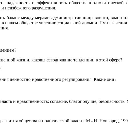
уют надежность и эффективность общественно-политической 
 и неизбежного разрушения.
ть баланс между мерами административно-правового, властно-
я в нашем обществе явлению социальной аномии. Пути лечения 
ения.
влением?
ственной жизни, каковы сегодняшние тенденции в этой сфере?
?
рения ценностно-нравственного регулирования. Какие они?
ласть и нравственность: согласие, благополучие, безопасность. М
развития общества и политической власти. М.- Н. Новгород, 199