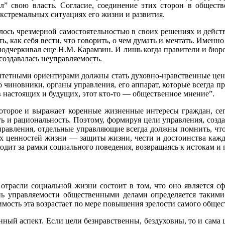
ил” свою власть. Согласие, соединение этих сторон в общест
кстремальных ситуациях его жизни и развития.
чалось чрезмерной самостоятельностью в своих решениях и дей
, как себя вести, что говорить, о чем думать и мечтать. Именн
одчеркивал еще Н.М. Карамзин. И лишь когда правители и бюро
оздавалась неуправляемость.
ритетными ориентирами должны стать духовно-нравственные ценн
о чиновники, органы управления, его аппарат, которые всегда п
в настоящих и будущих, этот кто-то — общественное мнение”.
оторое и выражает коренные жизненные интересы граждан, се
ть и рациональность. Поэтому, формируя цели управления, соз
равления, отдельные управляющие всегда должны помнить, что 
их ценностей жизни — защиты жизни, чести и достоинства кажд
ходит за рамки социального поведения, возвращаясь к истокам 
 отрасли социальной жизни состоит в том, что оно является с
ь управляемости общественными делами определяется такими 
мость эта возрастает по мере повышения зрелости самого общест
нный аспект. Если цели безнравственны, бездуховны, то и сама 