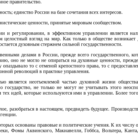
вное правительство.
ость; единство России на базе сочетания всех интересов.
нистические ценности, принятые мировым сообществом.
и и регулировании, в эффективном управлении является нал
целостный взгляд на мир. Как только в обществе возникает 
а остается духовным стержнем сильной государственности.
енными делами в России, прежде всего государственного, кот
ию, оно не могло не опираться на духовные ценности, прежде
му опаздывало то с отменой крепостного права, то с предостав
онной революций в практике управления.
тью является неотъемлемой частью духовной жизни общества
о государство, не только не могут не учитывать этого неос
и тех идей, которые используются ими в управлении. Более тог
ое, разобраться в настоящем, предвидеть будущее. Производст
игенции.
которых основаны правовые и политические учения. К их числу 
неки, Фомы Аквинского, Макиавелли, Гоббса, Вольтера, Канта