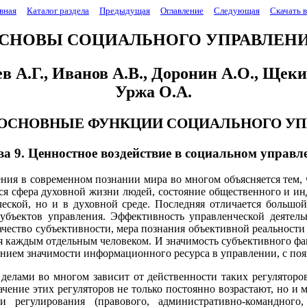
вная
Каталог раздела
Предыдущая
Оглавление
Следующая
Скачать 
СНОВЫ СОЦИАЛЬНОГО УПРАВЛЕН
 А.Г., Иванов А.В., Доронин А.О., Щеки
Уржа О.А.
I. ОСНОВНЫЕ ФУНКЦИИ СОЦИАЛЬНОГО У
ва 9. Ценностное воздействие в социальном управл
ения в современном познании мира во многом объясняется тем
тся сфера духовной жизни людей, состояние общественного и ин
ческой, но и в духовной среде. Последняя отличается большой
бъектов управления. Эффективность управленческой деятельно
чество субъективности, мера познания объективной реальности 
ая каждым отдельным человеком. И значимость субъективного факт
нием значимости информационного ресурса в управлении, с поя
елами во многом зависит от действенности таких регуляторов, 
начение этих регуляторов не только постоянно возрастают, но и
регулирования (правового, административно-командного,