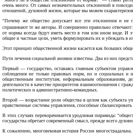
очень много. От самых незначительных отклонений в повседн
отношений, духовной жизни, которые мы можем охарактеризова
“Почему же общество допускает все эти отклонения и не 
спрашивают те же авторы. И совершенно правильно отвечают:
от нормы всегда будут иметь место в том или ином виде. И 
общие и частные цели, уметь формулировать их и убеждать в и
Этот принцип общественной жизни касается как больших общно
Пути лечения социальной аномии известны. Два из них предс
Первый — государство, оставаясь главным субъектом управле
соблюдения не только правовых норм, но и социальных и н
общественным институтам, неформальным образованиям, де
деятельности в качестве приоритетов взаимоотношения с гра
политических и административно-командных.
Второй — возрастание роли общества в целом как субъекта уп
нравственные системы управления, способные сбалансировать 
В этих случаях переворачивается уродливая пирамида: “общест
государства обретает современный смысл, прежде всего духов
К сожалению, многовековая история России многострадальна.