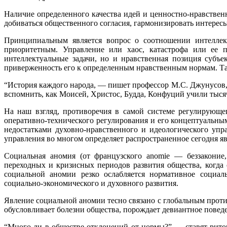
Наличие определенного качества идей и ценностно-нравствен
добиваться общественного согласия, гармонизировать интересы
Принципиальным является вопрос о соотношении интеллект
приоритетным. Управление или хаос, катастрофа или ее 
интеллектуальные задачи, но и нравственная позиция субъе
приверженность его к определенным нравственным нормам. Так
“История каждого народа, — пишет профессор М.С. Джунусов,
вспомнить, как Моисей, Христос, Будда, Конфуций учили тысяч
На наш взгляд, противоречия в самой системе регулирующе
оперативно-технического регулирования и его концептуальны
недостатками духовно-нравственного и идеологического упр
управления во многом определяет распространенное сегодня я
Социальная аномия (от французского anomie — беззаконие
переходных и кризисных периодов развития общества, когда
социальной аномии резко ослабляется нормативное социаль
социально-экономического и духовного развития.
Явление социальной аномии тесно связано с глобальным проти
обусловливает болезни общества, порождает девиантное повед
“Много ли в обществе отклонений от нормы?” — ставят pито