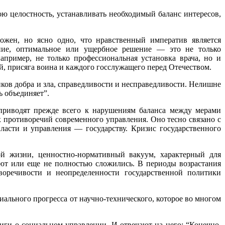
ю целостность, устанавливать необходимый баланс интересов,
ожен, но ясно одно, что нравственный императив является
ение, оптимальное или ущербное решение — это не только
апример, не только профессиональная установка врача, но и
, присяга воина и каждого госслужащего перед Отечеством.
ов добра и зла, справедливости и несправедливости. Нелишне
ь объединяет”.
приводят прежде всего к нарушениям баланса между мерами
 противоречий современного управления. Оно тесно связано с
ласти и управления — государству. Кризис государственного
ой жизни, ценностно-нормативный вакуум, характерный для
уют или еще не полностью сложились. В периоды возрастания
иворечивости и неопределенности государственной политики
ального прогресса от научно-технического, которое во многом
ги о социальном управлении. И отвечают на него: “Конечно,