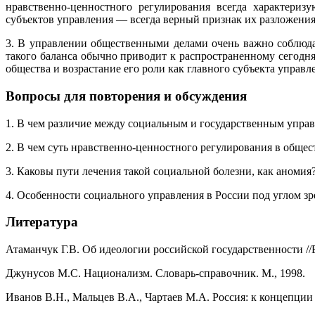
нравственно-ценностного регулирования всегда характериз
субъектов управления — всегда верный признак их разложения
3. В управлении общественными делами очень важно соблюда
такого баланса обычно приводит к распространенному сегодн
общества и возрастание его роли как главного субъекта управл
Вопросы для повторения и обсуждения
1. В чем различие между социальным и государственным упра
2. В чем суть нравственно-ценностного регулирования в обще
3. Каковы пути лечения такой социальной болезни, как аномия
4. Особенности социального управления в России под углом з
Литература
Атаманчук Г.В. Об идеологии российской государственности //В
Джунусов М.С. Национализм. Словарь-справочник. М., 1998.
Иванов В.Н., Мальцев В.А., Чартаев М.А. Россия: к концепции 