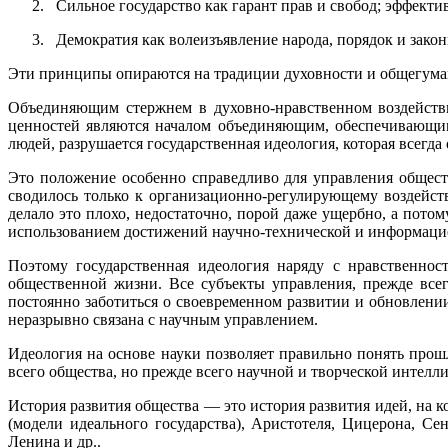
2.
Сильное государство как гарант прав и свобод; эффекти
3.
Демократия как волеизъявление народа, порядок и законн
Эти принципы опираются на традиции духовности и общегума
Объединяющим стержнем в духовно-нравственном воздействи
ценностей являются началом объединяющим, обеспечивающим 
людей, разрушается государственная идеология, которая всегд
Это положение особенно справедливо для управления обществ
сводилось только к организационно-регулирующему воздейств
делало это плохо, недостаточно, порой даже ущербно, а пото
использованием достижений научно-технической и информаци
Поэтому государственная идеология наряду с нравственнос
общественной жизни. Все субъекты управления, прежде всег
постоянно заботиться о своевременном развитии и обновлени
неразрывно связана с научным управлением.
Идеология на основе науки позволяет правильно понять прошл
всего общества, но прежде всего научной и творческой интелл
История развития общества — это история развития идей, на 
(модели идеального государства), Аристотеля, Цицерона, Се
Ленина и др..