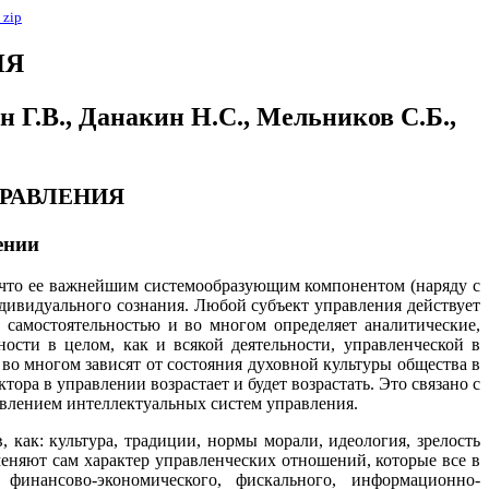
в
zip
ИЯ
н Г.В., Данакин Н.С., Мельников С.Б.,
ПРАВЛЕНИЯ
ении
, что ее важнейшим системообразующим компонентом (наряду с
дивидуального сознания. Любой субъект управления действует
 самостоятельностью и во многом определяет аналитические,
сти в целом, как и всякой деятельности, управленческой в
во многом зависят от состояния духовной культуры общества в
ора в управлении возрастает и будет возрастать. Это связано с
влением интеллектуальных систем управления.
как: культура, традиции, нормы морали, идеология, зрелость
 меняют сам характер управленческих отношений, которые все в
 финансово-экономического, фискального, информационно-