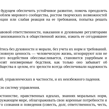
 будущем обеспечить устойчивое развитие, помочь преодолеть
роблем мирового сообщества, ростом творческих возможностей
нции или слабая реакция на ее требования, попытка решать
овой ответственности, наказания и духовными регуляторами
рганизованность в общественной жизни, изжить ее сегодняшнее
ись без духовности и морали, без учета их норм и требований.
 основную ценность — человеческую жизнь, игнорируют или не
ого воздействия обессмысливается, становится ущербным и
озят неизмеримые бедствия, как только оно забывает об
бщества в целом, его зрелости всегда обеспечивали надежность
, управленческих в частности, и их неизбежного падения.
сю систему управления.
остоинстве, нравственных идеалах, знаниях моральных норм,
кружающем мире, облагораживать свои коренные потребности и
сознания и поведения (совесть, долг, ответственность, честь,