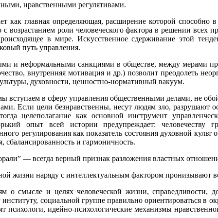
учными, нравственными регулятивами.
ет как главная определяющая, расширение которой способно в
о с возрастанием роли человеческого фактора в решении всех п
 происходящее в мире. Искусственное сдерживание этой тенде
овый путь управления.
ми и неформальными санкциями в обществе, между мерами прав
чество, внутренняя мотивация и др.) позволит преодолеть нео
культуры, духовности, ценностно-нормативный вакуум.
мы вступаем в сферу управления общественными делами, не обойт
вами. Если цели безнравственны, несут людям зло, разрушают
гда целеполагание как основной инструмент управленческ
ький опыт всей истории предупреждает: человечеству гр
ного регулирования как показатель состояния духовной культ о
, сбалансированность и гармоничность.
орали” — всегда верный признак разложения властных отношений
ной жизни наряду с интеллектуальным фактором пронизывают в
ям о смысле и целях человеческой жизни, справедливости, д
у институту, социальной группе правильно ориентироваться в о
ят психологи, идейно-психологические механизмы нравственного 