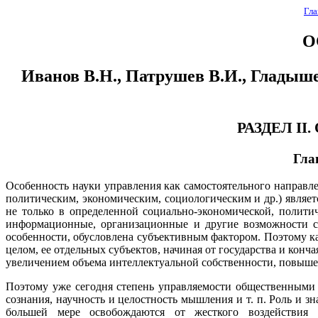
Гла
О
Иванов В.Н., Патрушев В.И., Гладышев
РАЗДЕЛ I
Гла
Особенность науки управления как самостоятельного направл
политическим, экономическим, социологическим и др.) являе
не только в определенной социально-экономической, полити
информационные, организационные и другие возможности су
особенности, обусловлена субъективным фактором. Поэтому ка
целом, ее отдельных субъектов, начиная от государства и конч
увеличением объема интеллектуальной собственности, повыше
Поэтому уже сегодня степень управляемости общественными д
сознания, научность и целостность мышления и т. п. Роль и з
большей мере освобождаются от жесткого воздействия и 