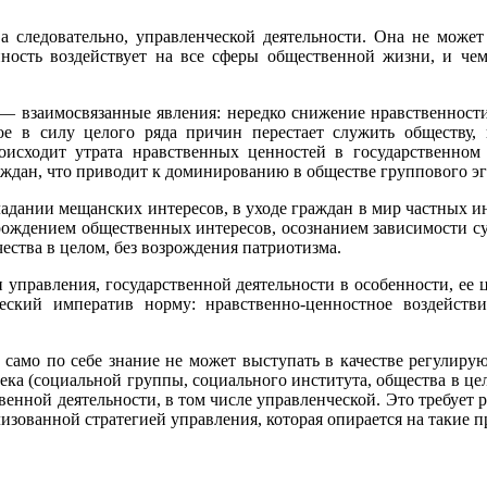
а следовательно, управленческой деятельности. Она не может
нность воздействует на все сферы общественной жизни, и чем
 — взаимосвязанные явления: нередко снижение нравственности
рое в силу целого ряда причин перестает служить обществу, 
оисходит утрата нравственных ценностей в государственном
ждан, что приводит к доминированию в обществе группового эг
адании мещанских интересов, в уходе граждан в мир частных ин
зрождением общественных интересов, осознанием зависимости су
ества в целом, без возрождения патриотизма.
 управления, государственной деятельности в особенности, е
ческий императив норму: нравственно-ценностное воздейств
 само по себе знание не может выступать в качестве регулирую
ека (социальной группы, социального института, общества в цел
венной деятельности, в том числе управленческой. Это требует
изованной стратегией управления, которая опирается на такие 