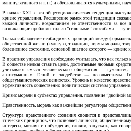
манипулятивного и т. п.) и обусловливаются культурными, на
В начале XXI в. эта общесоциологическая тенденция выступа
кризис управления. Расширение рамок этой тенденции связан
каждой личности, возрастанием ее ответственности за все
возникающие проблемы только “силовыми” способами — тупик
Только соблюдение необходимых пропорций между формальны
общественной жизни (культура, традиции, нормы морали, твор
болезненное состояние, основной диагноз которого — кризис 
В практике управления необходимо учитывать, что как только 
В обществе нельзя ставить цели, достигаемые любыми средст
учитывают смысл человеческого общежития — гуманизм, то
антигуманным. Гений и злодейство — несовместимы. Гор
общегуманистических ценностях. Уровень и качество нравствен
эффективность общественно-политической системы управления
Кризис морали в субъектах управления, появление “двойной м
Нравственность, мораль как важнейшие регуляторы обществен
Структура нравственного сознания сводится к представлени
этических принципов, что позволяет личности, общественном
интересы, мотивы и побуждения, словом, запускать, как говор
достоинство, любовь к ближнему, к отечеству и т. п.).