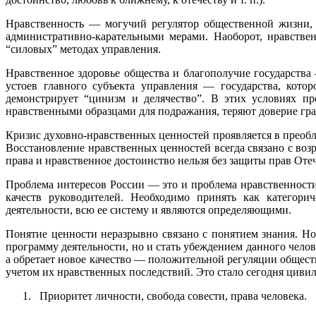
Нравственность — могучий регулятор общественной жизни, 
административно-карательными мерами. Наоборот, нравстве
“силовых” методах управления.
Нравственное здоровье общества и благополучие государства
устоев главного субъекта управления — государства, кото
демонстрирует “цинизм и делячество”. В этих условиях пр
нравственными образцами для подражания, теряют доверие гра
Кризис духовно-нравственных ценностей проявляется в преобл
Восстановление нравственных ценностей всегда связано с во
права и нравственное достоинство нельзя без защиты прав Отеч
Проблема интересов России — это и проблема нравственности
качеств руководителей. Необходимо принять как категори
деятельности, всю ее систему и являются определяющими.
Понятие ценности неразрывно связано с понятием знания. Но
программу деятельности, но и стать убеждением данного челов
а обретает новое качество — положительной регуляции общест
учетом их нравственных последствий. Это стало сегодня цивил
1.
Приоритет личности, свобода совести, права человека.