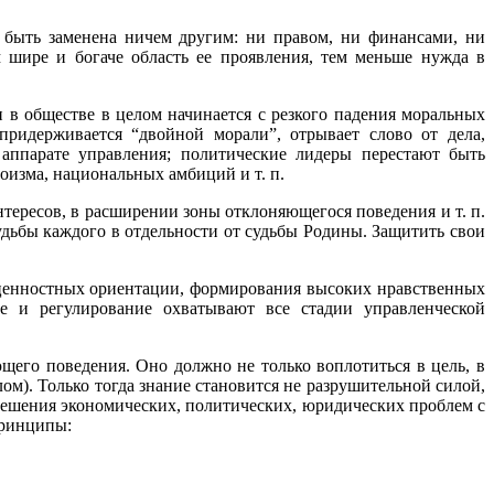
 быть заменена ничем другим: ни правом, ни финансами, ни
 шире и богаче область ее проявления, тем меньше нужда в
 в обществе в целом начинается с резкого падения моральных
придерживается “двойной морали”, отрывает слово от дела,
 аппарате управления; политические лидеры перестают быть
оизма, национальных амбиций и т. п.
тересов, в расширении зоны отклоняющегося поведения и т. п.
дьбы каждого в отдельности от судьбы Родины. Защитить свои
е ценностных ориентации, формирования высоких нравственных
ие и регулирование охватывают все стадии управленческой
щего поведения. Оно должно не только воплотиться в цель, в
ом). Только тогда знание становится не разрушительной силой,
 решения экономических, политических, юридических проблем с
принципы: