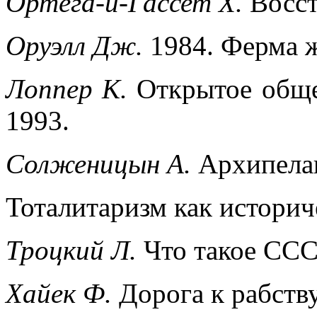
Ортега-и-Гассет X.
Восст
Оруэлл Дж.
1984. Ферма 
Лоппер К.
Открытое общес
1993.
Солженицын А.
Архипелаг
Тоталитаризм как историч
Троцкий Л.
Что такое СССР
Хайек Ф.
Дорога к рабству