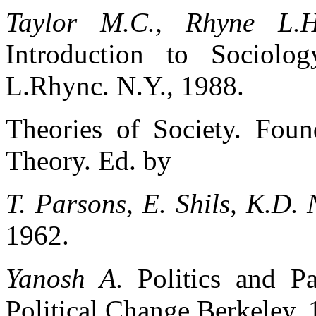
Taylor M.C., Rhyne L.H
Introduction to Sociolo
L.Rhync. N.Y., 1988.
Theories of Society. Foun
Theory. Ed. by
T. Parsons, E. Shils, K.D. 
1962.
Yanosh A.
Politics and P
Political Change.Berkeley, 