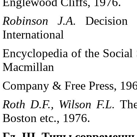
Englewood Cliffs, 1976.
Robinson J.A.
Decision 
International
Encyclopedia of the Social 
Macmillan
Company & Free Press, 196
Roth D.F., Wilson F.L.
The
Boston etc., 1976.
Гл. III. Типы современ