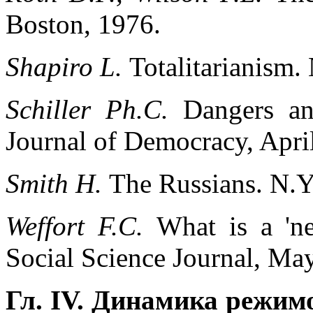
Boston, 1976.
Shapiro L.
Totalitarianism.
Schiller Ph.C.
Dangers a
Journal of Democracy, April
Smith H.
The Russians. N.Y
Weffort F.C.
What is a 'n
Social Science Journal, Ma
Гл. IV. Динамика режим