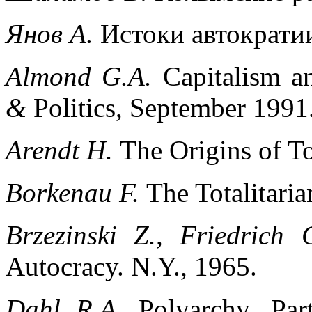
Янов А.
Истоки автократи
Almond G.A.
Capitalism a
&
Politics, September 1991
Arendt H.
The Origins of To
Borkenau F.
The Totalitari
Brzezinski Z., Friedrich
Autocracy. N.Y., 1965.
Dahl R.A.
Polyarchy. Par