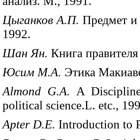
анализ. М., 1991.
Цыганков А.П.
Предмет и 
1992.
Шан Ян.
Книга правителя
Юсим М.А.
Этика Макиав
Almond G.A.
A Disciplin
political science.L. etc., 19
Apter D.E.
Introduction to 