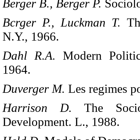
Berger
В
., Berger P.
Sociolo
Bcrger P., Luckman T.
Th
N.Y., 1966.
Dahl R.A.
Modern Politi
1964.
Duverger
М
.
Les regimes po
Harrison D.
The Soci
Development. L., 1988.