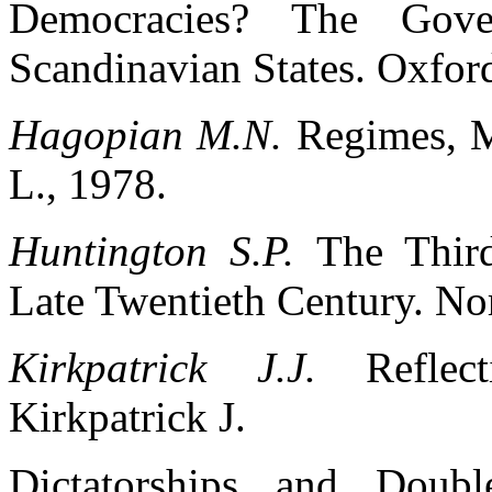
Democracies? The Gove
Scandinavian States. Oxfor
Hagopian M.N.
Regimes, M
L., 1978.
Huntington S.P.
The Thir
Late Twentieth Century. N
Kirkpatrick J.J.
Refle
Kirkpatrick J.
Dictatorships and Doubl