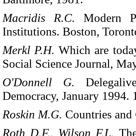
Macridis R.C.
Modern Po
Institutions. Boston, Toront
Merkl P.H.
Which are today
Social Science Journal, Ma
O'Donnell G.
Delegali
Democracy, January 1994. 
Roskin M.G.
Countries and 
Roth D.F., Wilson F.L.
The