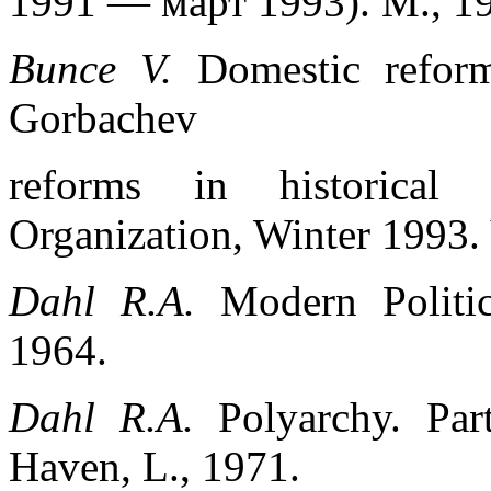
1991 — март 1993). М
., 1
Bunce V.
Domestic reform
Gorbachev
reforms in historical 
Organization, Winter 1993. 
Dahl R.A.
Modern Politic
1964.
Dahl R.A.
Polyarchy. Par
Haven, L., 1971.