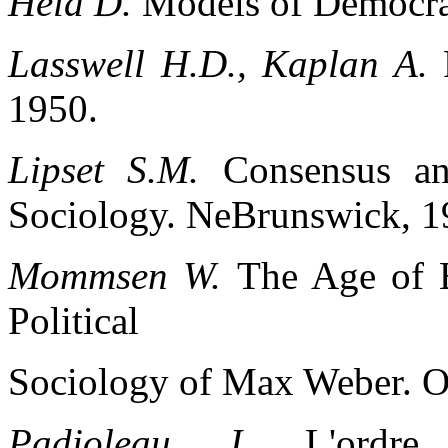
Held D.
Models of Democra
Lasswell H.D., Kaplan A.
1950.
Lipset S.M.
Consensus an
Sociology. NeBrunswick, 1
Mommsen W.
The Age of B
Political
Sociology of Max Weber. O
Padioleau J.
L'ordr