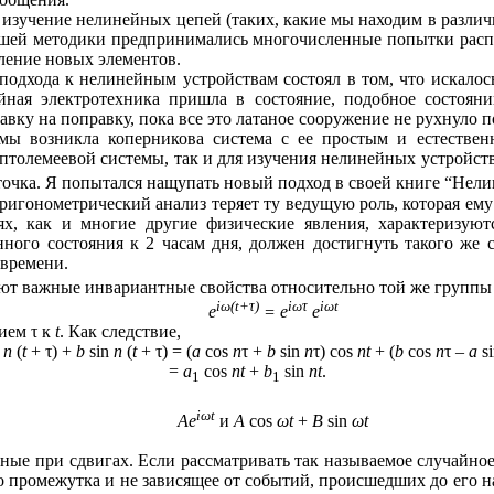
о изучение нелинейных цепей (таких, какие мы находим в разли
 лучшей методики предпринимались многочисленные попытки рас
вление новых элементов.
подхода к нелинейным устройствам состоял в том, что искалос
йная электротехника пришла в состояние, подобное состоян
вку на поправку, пока все это латаное сооружение не рухнуло 
мы возникла коперникова система с ее простым и естестве
толемеевой системы, так и для изучения нелинейных устройств 
очка. Я попытался нащупать новый подход в своей книге “Нели
ригонометрический анализ теряет ту ведущую роль, которая ем
ях, как и многие другие физические явления, характеризуют
ого состояния к 2 часам дня, должен достигнуть такого же со
 времени.
т важные инвариантные свойства относительно той же группы
iω(t+τ)
iωτ
iωt
e
= e
e
ием τ к
t
. Как следствие,
s
n
(
t
+ τ) +
b
sin
n
(
t
+ τ) = (
a
cos
n
τ +
b
sin
n
τ) cos
nt
+ (
b
cos
n
τ –
a
s
=
a
cos
nt
+
b
sin
nt
.
1
1
iωt
Ае
и
A
cos
ωt
+
B
sin
ωt
ные при сдвигах. Если рассматривать так называемое случайно
о промежутка и не зависящее от событий, происшедших до его н