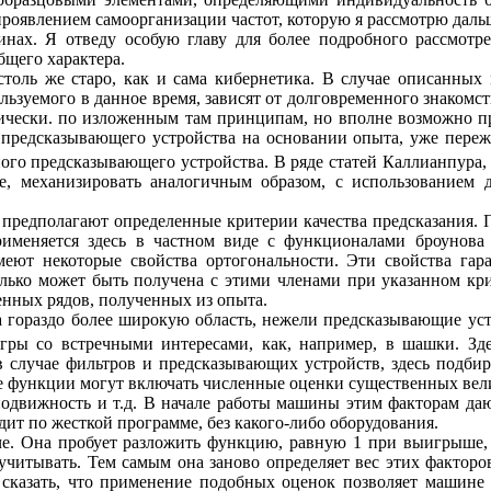
проявлением самоорганизации частот, которую я рассмотрю даль
нах. Я отведу особую главу для более подробного рассмотр
бщего характера.
столь же старо, как и сама кибернетика. В случае описанны
ьзуемого в данное время, зависят от долговременного знакомст
тически. по изложенным там принципам, но вполне возможно пр
и предсказывающего устройства на основании опыта, уже пере
ного предсказывающего устройства. В ряде статей Каллианпура,
е, механизировать аналогичным образом, с использованием 
 предполагают определенные критерии качества предсказания. 
именяется здесь в частном виде с функционалами броунов
меют некоторые свойства ортогональности. Эти свойства гара
лько может быть получена с этими членами при указанном кри
енных рядов, полученных из опыта.
 гораздо более широкую область, нежели предсказывающие уст
гры со встречными интересами, как, например, в шашки. З
 случае фильтров и предсказывающих устройств, здесь подбир
е функции могут включать численные оценки существенных вели
 подвижность и т.д. В начале работы машины этим факторам д
т по жесткой программе, без какого-либо оборудования.
че. Она пробует разложить функцию, равную 1 при выигрыше,
итывать. Тем самым она заново определяет вес этих факторов,
н сказать, что применение подобных оценок позволяет машине