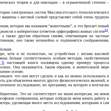
рических теорем и для имитации – в ограниченной степени –
атории электронных систем Массачусетсского технологического
ие машины с жесткой схемой представляет собой очень трудную
инам, которые мы называем “животными”, и это бросает новый
12
-Джонсов о кибернетике (отметим орфографию) живых систем
.
, а также другим обратным связям, отвечающим на частные
ативным, оно также нелинейно и подчиняется соображениям,
больше.
, хотя и не полностью, на устройствах с весьма высокой
лжны больше соответствовать особым методам, свойственным
. Х
настоящей книги посвящена одному примеру процесса
олнах. Она оказывается, таким образом, в значительной мере
ванию основе.
никают, что они могут сделать и как их можно использовать в
ть для объяснения многих других физиологических явлений, и
онченное исследование, но программу, на которую я возглагаю
ибернетике. Это не соответствует ни моим интересам, ни моим
софские соображения, которые побудили меня начать работу в
актера, уделяющая много места исследованиям, которыми я сам