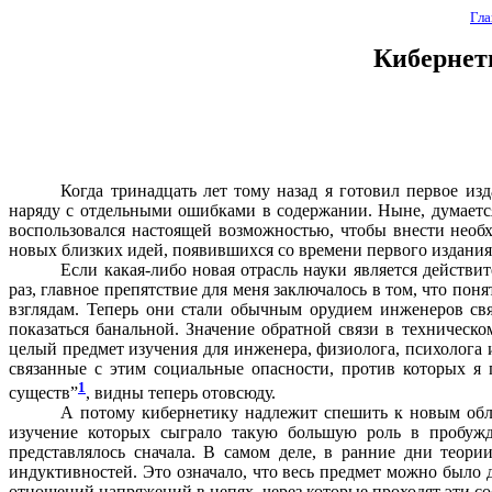
Гла
Кибернет
Когда тринадцать лет тому назад я готовил первое и
наряду с отдельными ошибками в содержании. Ныне, думается
воспользовался настоящей возможностью, чтобы внести необ
новых близких идей, появившихся со времени первого издания
Если какая-либо новая отрасль науки является действи
раз, главное препятствие для меня заключалось в том, что п
взглядам. Теперь они стали обычным орудием инженеров свя
показаться банальной. Значение обратной связи в техническ
целый предмет изучения для инженера, физиолога, психолога 
связанные с этим социальные опасности, против которых я 
1
существ”
, видны теперь отовсюду.
А потому кибернетику надлежит спешить к новым обла
изучение которых сыграло такую большую роль в пробужд
представлялось сначала. В самом деле, в ранние дни теор
индуктивностей. Это означало, что весь предмет можно было
отношений напряжений в цепях, через которые проходят эти с