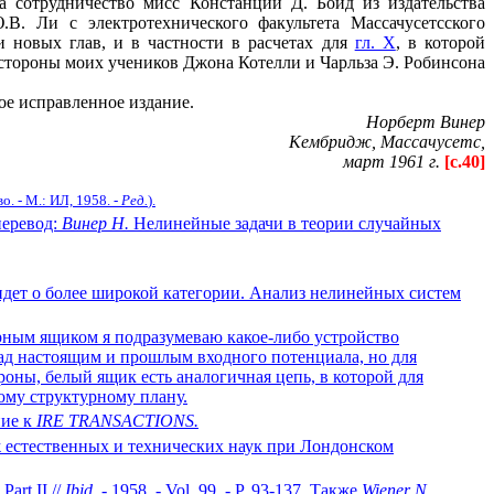
 сотрудничество мисс Констанции Д. Бойд из издательства
.В. Ли с электротехнического факультета Массачусетсского
и новых глав, и в частности в расчетах для
гл. X
, в которой
стороны моих учеников Джона Котелли и Чарльза Э. Робинсона
ое исправленное издание.
Норберт Винер
Кембридж, Массачусетс,
март 1961 г.
[c.40]
. - М.: ИЛ, 1958. -
Ред.
).
 перевод:
Винер Н.
Нелинейные задачи в теории случайных
 идет о более широкой категории. Анализ нелинейных систем
рным ящиком я подразумеваю какое-либо устройство
д настоящим и прошлым входного потенциала, но для
оны, белый ящик есть аналогичная цепь, в которой для
ому структурному плану.
ние к
IRE TRANSACTIONS.
ж естественных и технических наук при Лондонском
 Part II //
Ibid
. - 1958. - Vol. 99. - P. 93-137. Также
Wiener N.,