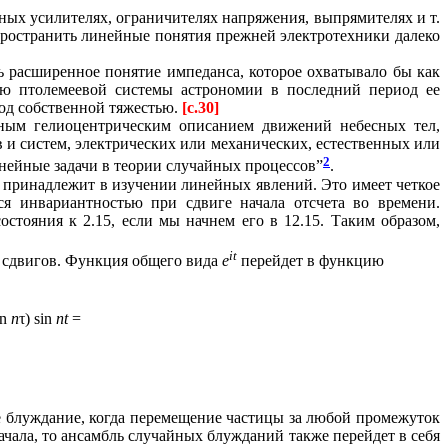
чных усилителях, ограничителях напряжения, выпрямителях и т.
пространить линейные понятия прежней электротехники далеко
ь расширенное понятие импеданса, которое охватывало бы как
ию птолемеевой системы астрономии в последний период ее
под собственной тяжестью.
[c.30]
нным гелиоцентрическим описанием движений небесных тел,
и систем, электрических или механических, естественных или
2
нейные задачи в теории случайных процессов”
.
у принадлежит в изучении линейных явлений. Это имеет четкое
ся инвариантностью при сдвиге начала отсчета во времени.
стояния к 2.15, если мы начнем его в 12.15. Таким образом,
it
 сдвигов. Функция общего вида
e
перейдет в функцию
in
n
τ) sin
nt
=
е блуждание, когда перемещение частицы за любой промежуток
ачала, то ансамбль случайных блужданий также перейдет в себя