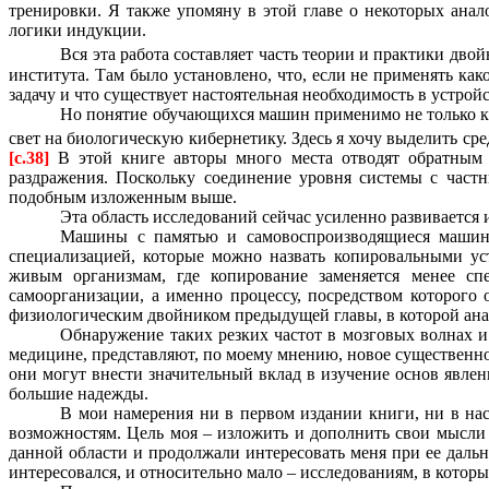
тренировки. Я также упомяну в этой главе о некоторых ана
логики индукции.
Вся эта работа составляет часть теории и практики дв
института. Там было установлено, что, если не применять ка
задачу и что существует настоятельная необходимость в устро
Но понятие обучающихся машин применимо не только к 
свет на биологическую кибернетику. Здесь я хочу выделить 
[c.38]
В этой книге авторы много места отводят обратным
раздражения. Поскольку соединение уровня системы с част
подобным изложенным выше.
Эта область исследований сейчас усиленно развивается 
Машины с памятью и самовоспроизводящиеся машины,
специализацией, которые можно назвать копировальными ус
живым организмам, где копирование заменяется менее с
самоорганизации, а именно процессу, посредством которого 
физиологическим двойником предыдущей главы, в которой ана
Обнаружение таких резких частот в мозговых волнах и
медицине, представляют, по моему мнению, новое существенн
они могут внести значительный вклад в изучение основ явлен
большие надежды.
В мои намерения ни в первом издании книги, ни в нас
возможностям. Цель моя – изложить и дополнить свои мысли
данной области и продолжали интересовать меня при ее дальн
интересовался, и относительно мало – исследованиям, в которых