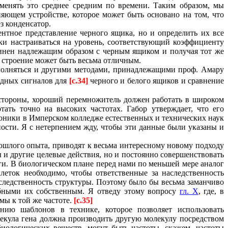
аменять это среднее средним по времени. Таким образом, мы
яющем устройстве, которое может быть основано на том, что
з конденсатор.
нтное представление черного ящика, но и определить их все
и настраиваться на уровень, соответствующий коэффициенту
динен надлежащим образом с черным ящиком и получая тот же
 строение может быть весьма отличным.
полняться и другими методами, принадлежащими проф. Амару
одных сигналов для
[c.34]
черного и белого ящиков и сравнение
й стороны, хороший перемножитель должен работать в широком
ать точно на высоких частотах. Габор утверждает, что его
оники в Имперском колледже естественных и технических наук
ости. Я с нетерпением жду, чтобы эти данные были указаны и
ошлого опыта, приводят к весьма интересному новому подходу
ы и другие целевые действия, но и постоянно совершенствовать
и. В биологическом плане перед нами по меньшей мере аналог
леток необходимо, чтобы ответственные за наследственность
следственность структуры. Поэтому было бы весьма заманчиво
обными их собственным. Я отведу этому вопросу
гл. X
, где, в
мы к той же частоте.
[c.35]
нию шаблонов в технике, которое позволяет использовать
екула гена должна производить другую молекулу посредством
ологических веществ, могут быть частоты, скажем, частоты