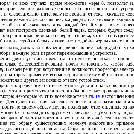
торая во всех случаях, кроме множества меры 0, позволяет з
о произведение выходов черного и белого ящиков, и в усредн
 и, следовательно, интегралу по времени от тока, текущего чере
енты каждого белого ящика, входящего слагаемым в эквивале
м обратной связи заставить каждый белый ящик автоматическ
ляет нам построить сложный белый ящик, который, будучи сое
в операционный эквивалент черного ящика, хотя его внутреннее
кой самонастройки белых ящиков по подобию черных могут вы
роцессы подгонки, или обучения, включающие выбор удобных вх
 Габора, важную роль играют перемножающие устройства.
жения двух функций, задача эта технически нелегкая. С одно
столько быстродействующим, почти мгновенным, чтобы работ
гц.
В своей речи при вступлении в должность профессора электр
уд, в котором применим его метод, ни достижимой степени точн
ожителя в других зависящих от него устройствах.
обретает определенную структуру или функцию на основании пр
о рода можно применять для того, чтобы не только проводить игр
ссмотрю некоторые из этих возможностей в
гл. IX
настоящей книг
зни. Для существования наследственности и для размножения к
троить по своему образу другие подобные, ответственные за на
а могли бы производить другие устройства с функциями, под
темы данной частоты могут привести другие колебательные систе
вида по образу существующих молекул аналогично примене
я другого подобного элемента. Образ шаблона статичен, а мол
 образцовыми элементами, определяющими индивидуальность би