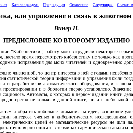
вная
Каталог раздела
Предыдущая
Оглавление
Следующая
Скачать 
ика, или управление и связь в животном
Винер Н.
ПРЕДИСЛОВИЕ КО ВТОРОМУ ИЗДАНИЮ
здание “Кибернетики”, работу мою затрудняли некоторые серь
, настало время пересмотреть кибернетику не только как прог
ходимые исправления для моих читателей и одновременно доп
.
тельно жизненной, то центр интереса в ней с годами неизбежн
онятия статистической теории информации и управления были тог
зи и разработчиков автоматического оборудования, и главная 
ом проектировании и в биологии твердо установлено. Значени
и социолога. Автоматы, о которых в первом издании книги дел
предостерегал не только в данной книге, но и в небольшой п
стям и обратить побольше внимания на идеи, возникшие уже 
ении интереса ученых к кибернетическим исследованиям, 
ии электрических цепей ее математические ресурсы не шли д
 достаточно верно описать в терминах гармонического анализа 
ообщения.