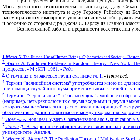
При пересмотре книги я получил ценную помощь от м
Массачусетсского технологического института, д-ру Сикао
технологического института и д-ру Гордону Рейсбеку из Бе
рассматриваются самоорганизующиеся системы, обнаруживаемы
и особенно со стороны д-ра Джона С. Барлоу из Главной Масса
Без постоянной заботы и преданности всех этих лиц у 
1
Wiener N.
The Human Use of Human Beings: Cybernetics and Society. - Boston
2
Wiener N.
Nonlinear Problems in Random Theory. - New York: The
процессов. - М.: ИЛ, 1961. -
Ред.
).
3
О группах и характерах групп см. ниже
гл. II
-
Прим ред.
4
Термин “нелинейная система” употребляется мною не для искл
при помощи случайного шума применим также к линейным сист
5
Термины “черный ящик” и “белый ящик” - удобные и образны
(например, четырехполюсник с двумя входными и двумя выхо
которого мы не обязательно. располагаем информацией о струк
обеспечения заданной зависимости между входом и выходом м
6
Воse A.G.
Nonlinear System Characterization and Optimization //
I
7
Габор Д.
Электронные изобретения и их влияние на цивилизац
университете, Англия.
8
Wiener N., Masani P.
The Prediction Theory of Multivariate Stochast