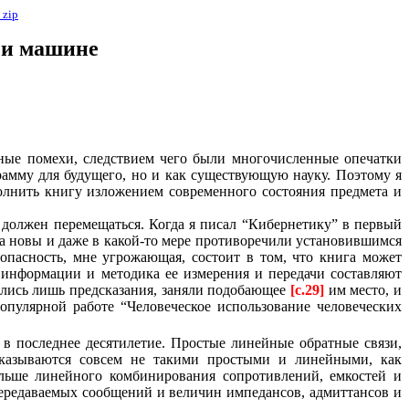
в
zip
 и машине
езные помехи, следствием чего были многочисленные опечатки
рамму для будущего, но и как существующую науку. Поэтому я
олнить книгу изложением современного состояния предмета и
о должен перемещаться. Когда я писал “Кибернетику” в первый
да новы и даже в какой-то мере противоречили установившимся
опасность, мне угрожающая, состоит в том, что книга может
е информации и методика ее измерения и передачи составляют
ались лишь предсказания, заняли подобающее
[c.29]
им место, и
опулярной работе “Человеческое использование человеческих
в последнее десятилетие. Простые линейные обратные связи,
оказываются совсем не такими простыми и линейными, как
альше линейного комбинирования сопротивлений, емкостей и
передаваемых сообщений и величин импедансов, адмиттансов и