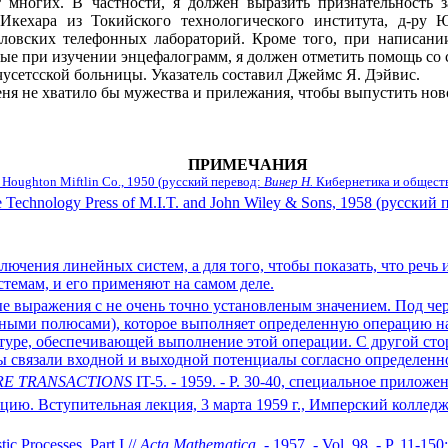
ногих. В частности, я должен выразить признательность за
 Икехара из Токийского технологического института, д-ру Ю
лловских телефонных лабораторий. Кроме того, при написани
е при изучении энцефалограмм, я должен отметить помощь со 
чусетсской больницы. Указатель составил Джеймс Я. Дэйвис.
меня не хватило бы мужества и прилежания, чтобы выпустить нов
ПРИМЕЧАНИЯ
 Houghton Miftlin Co., 1950 (русский перевод:
Винер Н.
Кибернетика и общество
 Technology Press of М.I.T. and John Wiley & Sons, 1958 (русский
ючения линейных систем, а для того, чтобы показать, что речь
емам, и его применяют на самом деле.
е выражения с не очень точно установленым значением. Под че
дными полюсами), которое выполняет определенную операцию на
туре, обеспечивающей выполнение этой операции. С другой стор
ы связали входной и выходной потенциалы согласно определенн
RE TRANSACTIONS
IT-5. - 1959. - Р. 30-40, специальное приложе
ию. Вступительная лекция, 3 марта 1959 г., Имперский коллед
ic Processes, Part I //
Acta Mathematica.
- 1957. - Vol. 98. - P. 11-150;