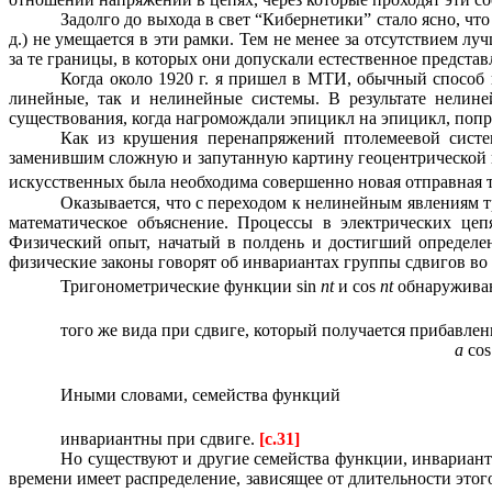
Задолго до выхода в свет “Кибернетики” стало ясно, чт
д.) не умещается в эти рамки. Тем не менее за отсутствием
за те границы, в которых они допускали естественное предста
Когда около 1920 г. я пришел в МТИ, обычный способ 
линейные, так и нелинейные системы. В результате нелине
существования, когда нагромождали эпицикл на эпицикл, попра
Как из крушения перенапряжений птолемеевой систе
заменившим сложную и запутанную картину геоцентрической п
искусственных была необходима совершенно новая отправная т
Оказывается, что с переходом к нелинейным явлениям т
математическое объяснение. Процессы в электрических цеп
Физический опыт, начатый в полдень и достигший определенн
физические законы говорят об инвариантах группы сдвигов во
Тригонометрические функции sin
nt
и cos
nt
обнаруживаю
того же вида при сдвиге, который получается прибавлен
a
co
Иными словами, семейства функций
инвариантны при сдвиге.
[c.31]
Но существуют и другие семейства функции, инвариант
времени имеет распределение, зависящее от длительности этог