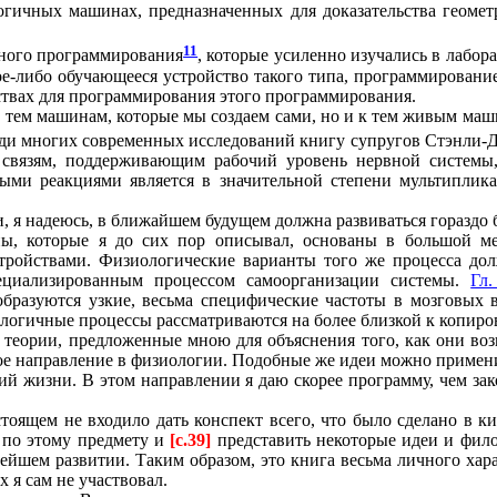
логичных машинах, предназначенных для доказательства геомет
11
ойного программирования
, которые усиленно изучались в лабор
кое-либо обучающееся устройство такого типа, программирован
йствах для программирования этого программирования.
тем машинам, которые мы создаем сами, но и к тем живым маш
среди многих современных исследований книгу супругов Стэнли
 связям, поддерживающим рабочий уровень нервной системы
ными реакциями является в значительной степени мультиплик
и, я надеюсь, в ближайшем будущем должна развиваться гораздо 
 которые я до сих пор описывал, основаны в большой мере
тройствами. Физиологические варианты того же процесса до
пециализированным процессом самоорганизации системы.
Гл
образуются узкие, весьма специфические частоты в мозговых в
логичные процессы рассматриваются на более близкой к копиро
 теории, предложенные мною для объяснения того, как они воз
ое направление в физиологии. Подобные же идеи можно примени
ий жизни. В этом направлении я даю скорее программу, чем зак
тоящем не входило дать конспект всего, что было сделано в к
 по этому предмету и
[c.39]
представить некоторые идеи и фило
ейшем развитии. Таким образом, это книга весьма личного хар
 я сам не участвовал.