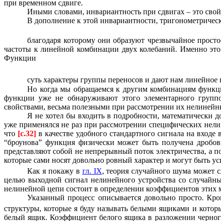
при временном сдвиге.
Иными словами, инвариантность при сдвигах – это сво
В дополнение к этой инвариантности, тригонометричес
благодаря которому они образуют чрезвычайное простое
частоты к линейной комбинации двух колебаний. Именно это
Функции
суть характеры группы переносов и дают нам линейное
Но когда мы обращаемся к другим комбинациям функц
функции уже не обнаруживают этого элементарного группо
свойствами, весьма полезными при рассмотрении их нелиней
Я не хотел бы входить в подробности, математически 
уже применялся не раз при рассмотрении специфических нелин
что
[c.32]
в качестве удобного стандартного сигнала на входе
“броунова” функция физически может быть получена дробовы
представляют собой не непрерывный поток электричества, а 
которые сами носят довольно ровный характер и могут быть ус
Как я покажу в
гл. IX
, теория случайного шума может с
целью выходной сигнал нелинейного устройства со случайны
нелинейной цепи состоит в определении коэффициентов этих 
Указанный процесс описывается довольно просто. Кро
структуры, которые я буду называть белыми ящиками и котор
белый ящик. Коэффициент белого ящика в разложении черног