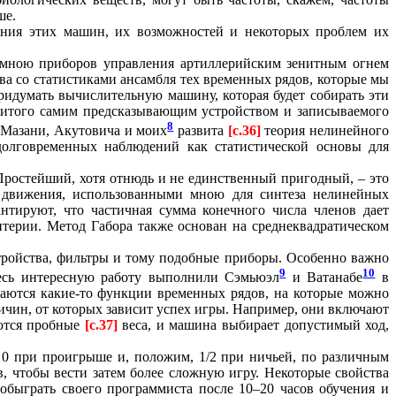
ше.
ения этих машин, их возможностей и некоторых проблем их
х мною приборов управления артиллерийским зенитным огнем
ва со статистиками ансамбля тех временных рядов, которые мы
идумать вычислительную машину, которая будет собирать эти
житого самим предсказывающим устройством и записываемого
8
 Мазани, Акутовича и моих
развита
[c.36]
теория нелинейного
долговременных наблюдений как статистической основы для
Простейший, хотя отнюдь и не единственный пригодный, – это
а движения, использованными мною для синтеза нелинейных
нтируют, что частичная сумма конечного числа членов дает
терии. Метод Габора также основан на среднеквадратическом
ройства, фильтры и тому подобные приборы. Особенно важно
9
10
десь интересную работу выполнили Сэмьюэл
и Ватанабе
в
аются какие-то функции временных рядов, на которые можно
чин, от которых зависит успех игры. Например, они включают
аются пробные
[c.37]
веса, и машина выбирает допустимый ход,
 0 при проигрыше и, положим, 1/2 при ничьей, по различным
 чтобы вести затем более сложную игру. Некоторые свойства
 обыграть своего программиста после 10–20 часов обучения и