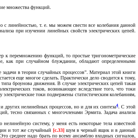
гие множества функций.
о с линейностью, т. е. мы можем свести все колебания данной
нализа при изучении линейных свойств электрических цепей.
ер к перемножению функций, то простые тригонометрические
ие, как при случайном блуждании, обладают определенными
 задачи в теории случайных процессов”. Материал этой книги
ается еще многое сделать. Практически дело сводится к тому,
 типа броунова движения. В случае электрических цепей такая
лектрических токов, возникающее вследствие того, что токи
у электрические токи подвержены статистическим колебаниям,
4
 и других нелинейных процессов, но и для их синтеза
. С этой
ий, тесно связанных с многочленами Эрмита. Задача анализа
 нелинейную систему, у меня есть некоторые тела известной
дин и тот же случайный
[c.33]
шум в черный ящик и в данный
то среднее надо брать по всему ансамблю входных сигналов,