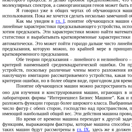
молекулярных спектров, а самоорганизация генов может быть 
Я говорил уже в общих чертах об обучающихся маши
использования. Пока же хочется сделать несколько замечаний о
Как мы увидим в
гл. I
, понятие обучающихся машин 
линейные характеристики предсказывающего устройства, испол
хотим предсказать. Эти характеристики можно найти матема
статистики и вырабатывать кратковременные характеристик
автоматически. Это может пойти гораздо дальше чисто линей
предсказания, которую можно, по крайней мере в принцип
кратковременного предсказания.
Обе теории предсказания – линейного и нелинейного –
критерий наименьшей среднеквадратической ошибки. Он пр
устройств, поскольку различные члены моего разложения и
наилучшую имитацию рассматриваемого устройства, какая то
критерии ошибки, но в более общем виде, пригодном для врем
Понятие обучающихся машин можно распространить на
оно для изучения и конструирования машин, играющих в и
лабораториях фирмы “Интернешнел Бизнес Машине”. Как и в
разложить функции гораздо более широкого класса. Выбранны
число фигур с обеих сторон, господство над пространством,
имеющий наибольший общий вес. Эти действия машина проводи
Но время от времени машина переходит к другой зада
функциям, выражающим факторы, которые машина способна уч
таких машин будут рассмотрены в
гл. IX
, здесь же я долже