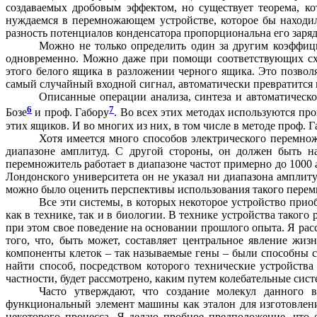
создаваемых дробовым эффектом, но существует теорема, ко
нуждаемся в перемножающем устройстве, которое бы находил
разность потенциалов конденсатора пропорциональна его заряду
Можно не только определить один за другим коэффици
одновременно. Можно даже при помощи соответствующих схе
этого белого ящика в разложении черного ящика. Это позво
самый случайный входной сигнал, автоматически превратится 
Описанные операции анализа, синтеза и автоматичес
6
7
Бозе
и проф. Габору
. Во всех этих методах используются п
этих ящиков. И во многих из них, в том числе в методе проф.
Хотя имеется много способов электрического перемно
диапазоне амплитуд. С другой стороны, он должен быть на
перемножитель работает в диапазоне частот примерно до 1000
Лондонского университета он не указал ни диапазона амплит
можно было оценить перспективы использования такого перемн
Все эти системы, в которых некоторое устройство при
как в технике, так и в биологии. В технике устройства таког
при этом свое поведение на основании прошлого опыта. Я ра
того, что, быть может, составляет центральное явление жи
компоненты клеток – так называемые гены – были способны с
найти способ, посредством которого технические устройств
частности, будет рассмотрено, каким путем колебательные сис
Часто утверждают, что создание молекул данного 
функциональный элемент машины как эталон для изготовлени
некоторого процесса. Я делаю пробное предположение, что