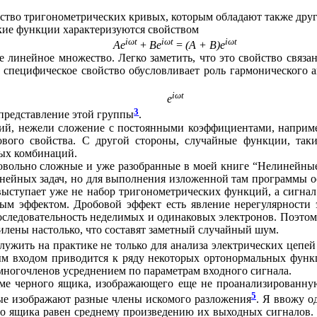
йство тригонометрических кривых, которым обладают также дру
кие функции характеризуются свойством
iωt
iωt
iωt
Ае
+
Ве
=
(А + В)е
 линейное множество. Легко заметить, что это свойство связан
 специфическое свойство обусловливает роль гармонического а
iωt
е
3
 представление этой группы
.
ий, нежели сложение с постоянными коэффициентами, наприм
вого свойства. С другой стороны, случайные функции, так
ных комбинаций.
довольно сложные и уже разобранные в моей книге “Нелинейные
ейных задач, но для выполнения изложенной там программы ост
 выступает уже не набор тригонометрических функций, а сигнал
м эффектом. Дробовой эффект есть явление нерегулярности э
последовательность неделимых и одинаковых электронов. Поэтом
илены настолько, что составят заметный случайный шум.
лужить на практике не только для анализа электрических цепей
м входом приводится к ряду некоторых ортонормальных функц
многочленов усреднением по параметрам входного сигнала.
ме черного ящика, изображающего еще не проанализированную
5
ые изображают разные члены искомого разложения
. Я ввожу о
о ящика равен среднему произведению их выходных сигналов. Э