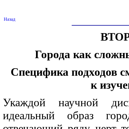
Назад
ВТО
Города как сложн
Специфика подходов 
к изуч
Укаждой научной дис
идеальный образ горо
отвечающий ряду черт т