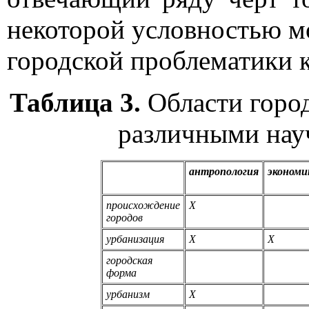
некоторой условностью м
городской проблематики к
Таблица 3.
Области город
различными на
антропология
экономи
происхождение
X
городов
урбанизация
X
X
городская
форма
урбанизм
X