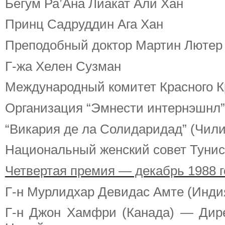
Бегум Ра’Ана Лиакат Али Хан
Принц Садруддин Ага Хан
Преподобный доктор Мартин Лютер 
Г-жа Хелен Сузман
Международный комитет Красного К
Организация “Эмнести интернэшнл”
“Викария де ла Солидаридад” (Чили
Национальный женский совет Туни
Четвертая премия — декабрь 1988 г
Г-н Мурлидхар Девидас Амте (Инди
Г-н Джон Хамфри (Канада) — Дир