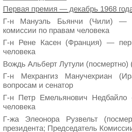
Первая премия — декабрь 1968 год
Г-н Мануэль Бьянчи (Чили) — п
комиссии по правам человека
Г-н Рене Касен (Франция) — пе
человека
Вождь Альберт Лутули (посмертно)
Г-н Мехрангиз Манучехриан (Ир
вопросам и сенатор
Г-н Петр Емельянович Недбайло 
человека
Г-жа Элеонора Рузвельт (посме
президента; Председатель Комисси