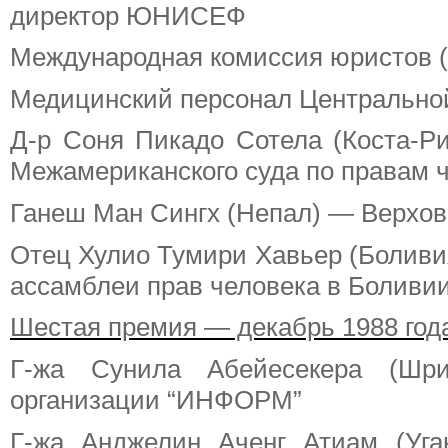
директор ЮНИСЕФ
Международная комиссия юристов (
Медицинский персонал Центрально
Д-р Соня Пикадо Сотела (Коста-Р
Межамериканского суда по правам 
Ганеш Ман Сингх (Непал) — Верхов
Отец Хулио Тумири Хавьер (Боливи
ассамблеи прав человека в Боливи
Шестая премия — декабрь 1988 год
Г-жа Сунила Абейесекера (Шри
организации “ИНФОРМ”
Г-жа Анджелин Аченг Атиам (Уга