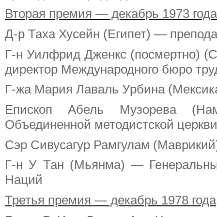
Вторая премия — декабрь 1973 года
Д-р Таха Хусейн (Египет) — препод
Г-н Уилфрид Дженкс (посмертно) (
директор Международного бюро тру
Г-жа Мария Лаваль Урбина (Мексик
Епископ Абель Музорева (На
Объединенной методистской церкв
Сэр Сивусагур Рамгулам (Маврики
Г-н У Тан (Мьянма) — Генеральн
Наций
Третья премия — декабрь 1978 года