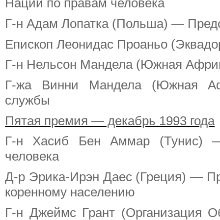
Наций по правам человека
Г-н Адам Лопатка (Польша) — Пред
Епископ Леонидас Проаньо (Эквадо
Г-н Нельсон Мандела (Южная Афри
Г-жа Винни Мандела (Южная Аф
службы
Пятая премия — декабрь 1993 года
Г-н Хасиб Бен Аммар (Тунис) —
человека
Д-р Эрика-Ирэн Даес (Греция) — Пр
коренному населению
Г-н Джеймс Грант (Организация 