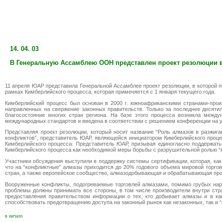
14. 04. 03
В Генеральную Ассамблею ООН представлен проект резолюции 
11 апреля ЮАР представила Генеральной Ассамблее проект резолюции, в которой 
рамках Кимберлийского процесса, которая применяется с 1 января текущего года.
Кимберлийский процесс был основан в 2000 г. южноафриканскими странами-прои
направленных на свержение законных правительств. Только за последнее десяти
благосостояние многих стран региона. На базе этого процесса возникла меж
международных стандартов и введена в соответствии с решением конференции на ур
Представляя проект резолюции, который носит название “Роль алмазов в разжиг
конфликтов”, представитель ЮАР, являющейся инициатором Кимберлийского процес
Кимберлийского процесса. Представитель ЮАР, призывая единогласно поддержать
Кимберлийского процесса как необходимой меры борьбы с разрушительной ролью “
Участники обсуждения выступили в поддержку системы сертификации, которая, ка
что на “конфликтные” алмазы приходится до 20% годового объема мировой торгов
стран, а также европейское сообщество, алмазодобывающая и обрабатывающая пр
Вооруженные конфликты, подогреваемые торговлей алмазами, помимо грубых нару
проблемы должны принимать все стороны, в том числе производители внутри стр
предоставления правительством информации о тех, кто добывает алмазы и в как
способствовать предотвращению доступа на законный рынок как незаконных, так и 
в начало