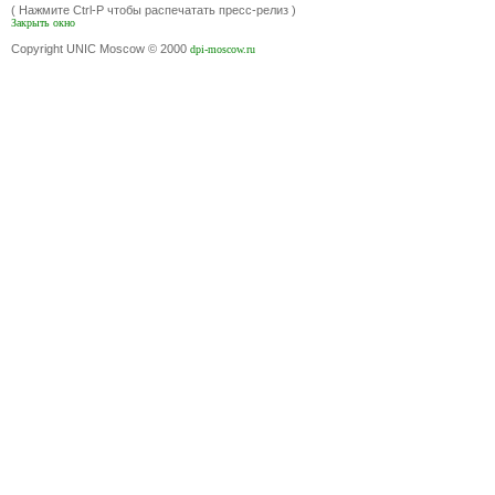
( Нажмите Ctrl-P чтобы распечатать пресс-релиз )
Закрыть окно
Copyright UNIC Moscow © 2000
dpi-moscow.ru