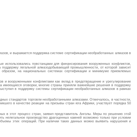
мазов, и выражается поддержка системе сертификации необработанных алмазов в
рые использовались повстанцами для финансирования вооруженных конфликтов,
на поддержку легальной алмазодобывающей промышленности, от которой зависит
ным образом, на национальных системах сертификации и минимуме приемлемых
зов и вооруженными конфликтами как вклад в предотвращение и урегулирование
 на имеющиеся оговорки, многие страны приняли важнейшие решения в поддержку
 выступил в поддержку системы сертификации необработанных алмазов в рамках
дных стандартов торговли необработанными алмазами. Отмечалось, в частности,
икшего в качестве реакции на призывы стран юга Африки, участвует порядка 50
ых в этот процесс стран, заявил представитель Анголы. Меры по решению этой
ть нелегальное производство драгоценных камней возможно только при условии
е объемы этих операций. При наличии таких данных можно выявить нарушения и