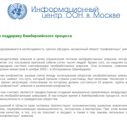
в поддержку Кимберлийского процесса
подчеркивается необходимость срочно обуздать незаконный оборот “конфликтных” ал
зводителями алмазов в целях ограничения потоков необработанных алмазов, кото
летие это послужило причиной гибели сотен тысяч людей. Кроме того, он нацелен 
дународная система сертификации необработанных алмазов. Она основана, глав
овне министров 5 ноября 2002 г. в Интерлакене (Швейцария).
ании конфликтов: разрыв связи между нелегальным оборотом необработанных алма
са, заявил, что путь, который прошли страны-участницы, был нелегким. Несмотря
 проект резолюции, голосование по которому должно состояться 15 апреля, горячо
конфликтных” алмазов в разжигании конфликтов.
к они считают, является предвестником создания минимально приемлемых междунаро
ли необработанными алмазами. В настоящее время в Кимберлийском процессе, возн
омышленность и гражданское общества.
шений в области прав человека препятствуют экономическому развитию вовлеченн
аны, перерабатывающая промышленность, экспортеры и импортеры. При этом выяви
ом качестве, и тех, кто их покупает и продает, а также о том, каковы легальны
“конфликтных” алмазов.