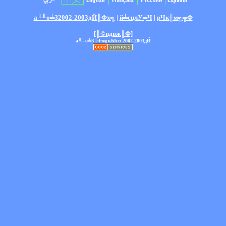
а╙╨о╧З2002-2003дЙ╟Фх╗
|
й╧сцлУ╪Ч
|
рЧк╫м╗╦Ф
[╢©ндвж╟Ф]
а╙╨о╧З╟Фх╗кЫсп 2002-2003дЙ