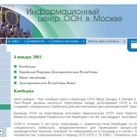
4 января 2003
Камбоджа
Корейская Народно-Демократическая Республика
Ирак: инспекции
Демократическая Республика Конго
Камбоджа
qwe3 января – Как сообщил пресс-секретарь ООН Фред Экхард, 6 января в
Нью-Йорке должны начаться переговоры между делегациями ООН и К
создания специального трибунала для рассмотрения дел руководителей “кра
Команду ООН на переговорах возглавит юрисконсульт ООН Ханс Корелл,
Министр канцелярии Правительства Камбоджи Сок Ан, как ожидают, возглави
ООН в течение 5 лет вело переговоры с правительством Камбоджи по в
специального трибунала, предназначенного для проведения процес
руководителей “красных кхмеров” по обвинениям их в геноциде и в связи с 
человечества, совершенными в период 1975-1979 гг. В 1999 г. Пномпень от