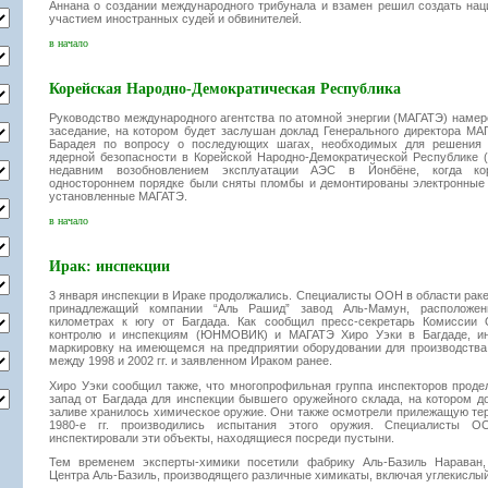
Аннана о создании международного трибунала и взамен решил создать нац
участием иностранных судей и обвинителей.
в начало
Корейская Народно-Демократическая Республика
Руководство международного агентства по атомной энергии (МАГАТЭ) намер
заседание, на котором будет заслушан доклад Генерального директора М
Барадея по вопросу о последующих шагах, необходимых для решения 
ядерной безопасности в Корейской Народно-Демократической Республике (
недавним возобновлением эксплуатации АЭС в Йонбёне, когда ко
одностороннем порядке были сняты пломбы и демонтированы электронные
установленные МАГАТЭ.
в начало
Ирак: инспекции
3 января инспекции в Ираке продолжались. Специалисты ООН в области рак
принадлежащий компании “Аль Рашид” завод Аль-Мамун, расположе
километрах к югу от Багдада. Как сообщил пресс-секретарь Комиссии
контролю и инспекциям (ЮНМОВИК) и МАГАТЭ Хиро Уэки в Багдаде, ин
маркировку на имеющемся на предприятии оборудовании для производства 
между 1998 и 2002 гг. и заявленном Ираком ранее.
Хиро Уэки сообщил также, что многопрофильная группа инспекторов проде
запад от Багдада для инспекции бывшего оружейного склада, на котором 
заливе хранилось химическое оружие. Они также осмотрели прилежащую тер
1980-е гг. производились испытания этого оружия. Специалисты
инспектировали эти объекты, находящиеся посреди пустыни.
Тем временем эксперты-химики посетили фабрику Аль-Базиль Нараван
Центра Аль-Базиль, производящего различные химикаты, включая углекислый