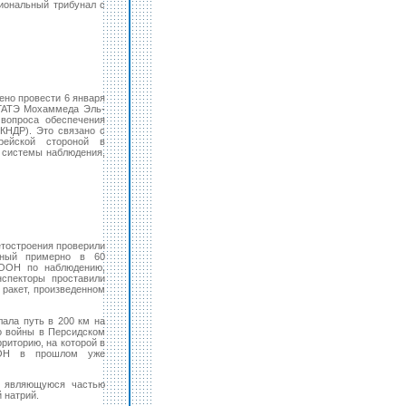
иональный трибунал с
ено провести 6 января
АГАТЭ Мохаммеда Эль-
вопроса обеспечения
КНДР). Это связано с
рейской стороной в
 системы наблюдения,
етостроения проверили
нный примерно в 60
 ООН по наблюдению,
спекторы проставили
ракет, произведенном
лала путь в 200 км на
до войны в Персидском
риторию, на которой в
 ООН в прошлом уже
, являющуюся частью
 натрий.