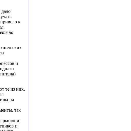
 дало
лучать
 привело к
бы.
ете на
ехнических
ла
оцессов и
(однако
питала).
т те из них,
ля
силы на
менты, так
о
а рынок и
тников и