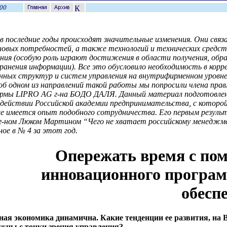
00
 в последние годы происходят значительные изменения. Они связ
новых потребностей, а также технологий и технических средств
ния (особую роль играют достижения в области получения, обр
хранения информации). Все это обусловило необходимость в корр
нных структур и систем управления на внутрифирменном уровне
об одном из направлений такой работы мы попросили члена прав
ирмы LIPRO AG г-на БОДО ДАЛЯ. Данный материал подготовлен
действии Российской академии предпринимательства, с которой
е имеется опыт подобного сотрудничества. Его первым резуль
г-ном Люком Мартином “Чего не хватает российскому менеджм
ное в № 4 за этот год.
Опережать время с п
инновационного програ
обесп
ная экономика динамична. Какие тенденции ее развития, на 
ажны с точки зрения управления?