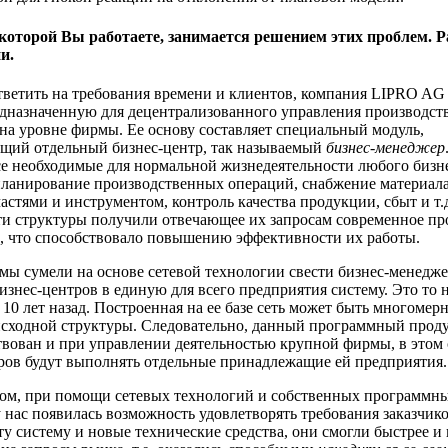
 которой Вы работаете, занимается решением этих проблем. Р
и.
тветить на требования времени и клиентов, компания LIPRO AG 
едназначенную для децентрализованного управления производс
на уровне фирмы. Ее основу составляет специальный модуль,
щий отдельный бизнес-центр, так называемый
бизнес-менеджер
е необходимые для нормальной жизнедеятельности любого бизн
ланирование производственных операций, снабжение материал
астями и инструментом, контроль качества продукции, сбыт и т.
эти структуры получили отвечающее их запросам современное п
, что способствовало повышению эффективности их работы.
 мы сумели на основе сетевой технологии свести бизнес-менедж
изнес-центров в единую для всего предприятия систему. Это то н
 10 лет назад. Построенная на ее базе сеть может быть многомерн
сходной структуры. Следовательно, данный программный прод
твован и при управлении деятельностью крупной фирмы, в этом 
ров будут выполнять отдельные принадлежащие ей предприятия.
ом, при помощи сетевых технологий и собственных программн
у нас появилась возможность удовлетворять требования заказчико
ту систему и новые технические средства, они смогли быстрее и