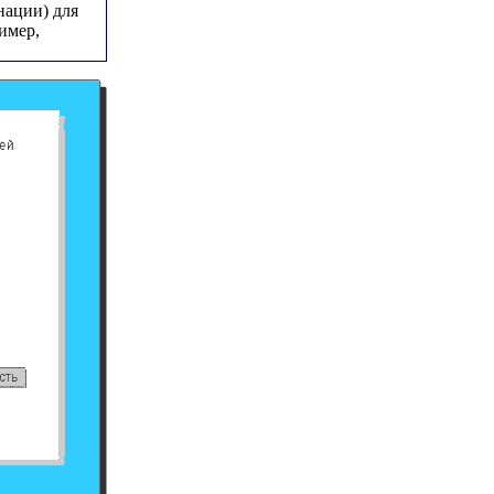
нации) для
имер,