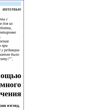
ИНТЕРВЬЮ
аны с
 для их
аботки,
ектировке
.
ления
 при
 у редакции
татом было
енту?”,
омощью
ммного
ечения
Ваш взгляд,