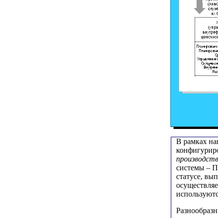
В рамках на
конфигурир
производст
системы – П
статусе, вы
осуществляе
используютс
Разнообразн