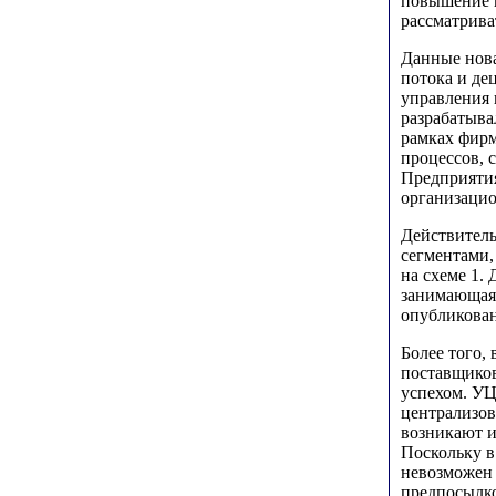
повышение и
рассматриват
Данные нов
потока и де
управления 
разрабатыва
рамках фирм
процессов, 
Предприятия
организацио
Действител
сегментами,
на схеме 1.
занимающаяс
опубликован
Более того,
поставщиков
успехом. УЦ
централизов
возникают и
Поскольку в
невозможен 
предпосылко