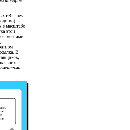
оим товаром
ях eBusiness
одство).
х в масштабе
тка этой
сегментами.
да
ратном
ссылка. В
тавщиков,
ах своих
егментами