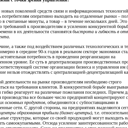
 новых поколений средств связи и информационных технологий
 потребителям оперативно выходить на отдаленные рынки – по
в считанные минуты, а товар – в течение нескольких дней. Это
 требований к производителям и усилению конкурентной борь
емени в их деятельности становятся
быстрота и гибкость в отв
ента
.
чине, а также под воздействием различных технологических и т
имерно в середине 90-х годов в реальном секторе экономики ста
астоятельная потребность в проведении реорганизации на
нном уровне. Ее суть в децентрализации производственных пр
соответствующей системе организации бизнеса и управления им 
ние нельзя отождествлять с централизацией-децентрализацией ка
й деятельности на рынке производителям необходимо строго
ться на требования клиентов. В конкурентной борьбе выигрываю
и гибко реагирует на различные пожелания последних. Причем д
 производства все большее число предприятий концентрируют 
их основных продуктов
, объединяются с субпоставщиками в
енные сети. С другой стороны, на предприятиях выделяются сег
е
центры образования прибыли (бизнес-центры)
, т.е. относительн
ьные структуры, которые со своей продукцией могут выходить н
ть самоокупаемыми. Отсюда усиление заинтересованности рабо