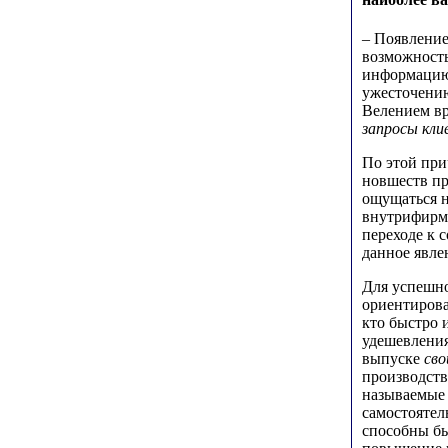
– Появление
возможность
информацию 
ужесточению
Велением вр
запросы кли
По этой при
новшеств пр
ощущаться н
внутрифирме
переходе к 
данное явле
Для успешно
ориентирова
кто быстро 
удешевления
выпуске
сво
производств
называемы
самостоятел
способны бы