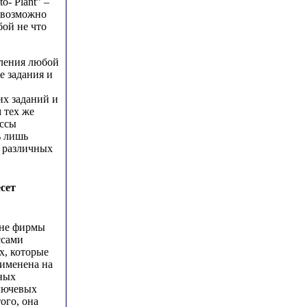
- Plant” –
ю возможно
ой не что
вления любой
е задания и
их заданий и
 тех же
ессы
ь лишь
а различных
сет
вне фирмы
ссами
х, которые
рименена на
ных
лючевых
ого, она