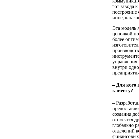
коммуникато
“от завода 
построение 
иное, как к
Эта модель 
цепочкой по
более оптим
изготовител
производств
инструменто
управления 
внутри одно
предприятия
– Для кого
клиенту?
– Разработа
предоставля
создания до
относятся д
глобально р
отделений к
финансовых 