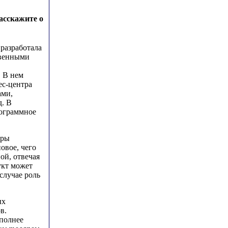
асскажите о
разработала
твенными
. В нем
ес-центра
ами,
д. В
рограммное
еры
овое, чего
ой, отвечая
укт может
случае роль
ых
в.
 полнее