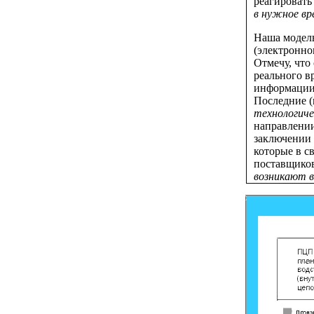
реагировать
в нужное вр
Наша модель
(электронно
Отмечу, что
реального в
информации 
Последние (
технологиче
направлении
заключении 
которые в с
поставщиков
возникают 