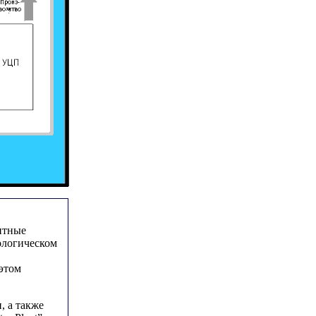
нтные
ологическом
 этом
, а также