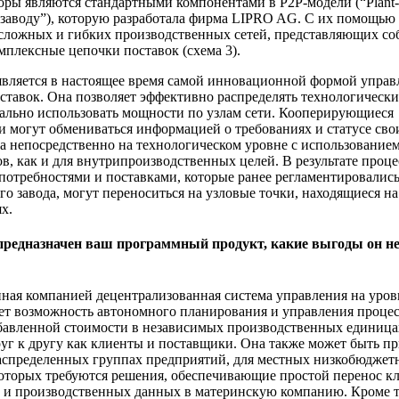
ры являются стандартными компонентами в Р2Р-модели (“Plant-to
к заводу”), которую разработала фирма LIPRO AG. С их помощь
сложных и гибких производственных сетей, представляющих соб
омплексные цепочки поставок (схема 3).
является в настоящее время самой инновационной формой упра
ставок. Она позволяет эффективно распределять технологически
ально использовать мощности по узлам сети. Кооперирующиеся
и могут обмениваться информацией о требованиях и статусе сво
а непосредственно на технологическом уровне с использованием
в, как и для внутрипроизводственных целей. В результате проц
потребностями и поставками, которые ранее регламентировалис
го завода, могут переноситься на узловые точки, находящиеся н
х.
 предназначен ваш программный продукт, какие выгоды он не
нная компанией децентрализованная система управления на уро
ет возможность автономного планирования и управления проце
бавленной стоимости в независимых производственных единица
руг к другу как клиенты и поставщики. Она также может быть п
аспределенных группах предприятий, для местных низкобюджет
оторых требуются решения, обеспечивающие простой перенос к
и производственных данных в материнскую компанию. Кроме т