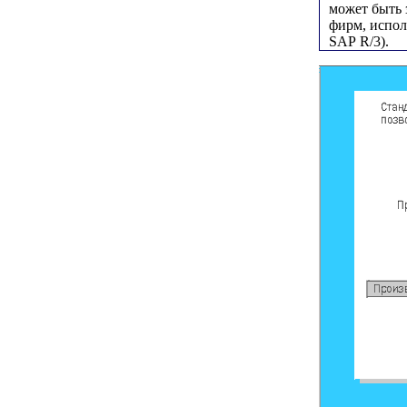
может быть 
фирм, испол
SAP R/3).