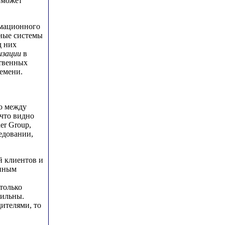
 может
рмационного
ные системы
д них
изации
в
ственных
ремени.
ю между
что видно
er Group,
едовании,
й клиентов и
енным
только
сильны.
ителями, то