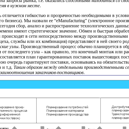
 на запросы рынка, т.е. оказались способными
находиться со св
емя в нужном месте
.
 отличается гибкостью и прозрачностью необходимыми в услови
го бизнеса). Мы назвали ее “eManufacturing” (электронное произв
 сегодня сбор, анализ и распространение технологических данны
ремени имеют стратегическое значение. Обмен и быстрая обрабо
происходят в сети непосредственно между производственными 
цеха, службы или их комбинация) представляют в ней своего ро
ские узлы
. Производственный процесс обычно планируется в об
 от последнего узла – как правило, это конечный монтаж или ра
составляется план гарантированных поставок вышестоящих пос
вою очередь гарантируют поставки, основываясь на обязательств
 и т.д.
Таким образом между отдельными производственными с
взаимоотношения заказчиков-поставщиков
.