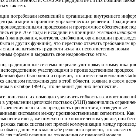
х ответственности. Само же предприятие с этих позиций также
ься как сеть.
ации потребовали изменений в организации внутреннего инфо
централизации в принятии управленческих решений. Традицион
производственными процессами и программное обеспечение по
лись еще в 70-е годы и исходили из принципа
жесткой централ
ы (планирования, контроля, снабжения, организации производ
сбыта и других функций), что перестало отвечать требованиям в
 стали испытывать трудности из-за их несоответствия новым
нным формам и выражать свое недовольство этим.
ьно, традиционные системы не реализуют прямую коммуникаци
 непосредственно участвующими в производственном процессе, 
 Данный факт был одной из причин, что известная компания Gartn
я анализом положения дел в этой области, заявила в своем иссл
ном в октябре 1999 г., что не видит для них перспектив.
 все попытки с их помощью увеличить гибкость взаимоотношени
 в управлении цепочкой поставок (УЦП) закончились огранич
П-решения не в силах преодолеть препятствия, возведенные
анными системами между производственными сегментами. Как 
зменения или даже помехи на технологическом уровне, они бес
 рамках таких систем нет прямой коммуникации между производ
и обмен данными в масштабе реального времени, что является
й для гибкой реакции на отклонения от плановой модели.