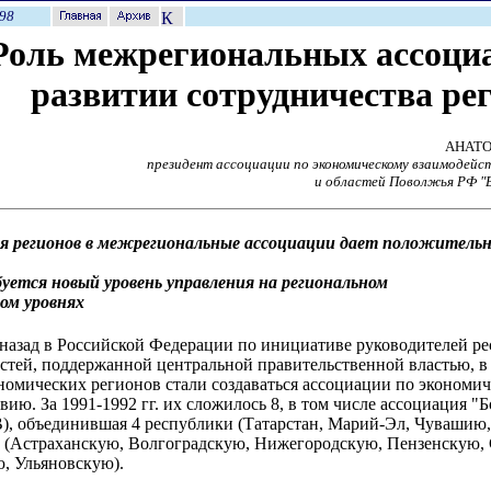
98
Роль межрегиональных ассоци
развитии сотрудничества ре
АНАТ
президент ассоциации по экономическому взаимодейс
и областей Поволжья РФ "
я регионов в межрегиональные ассоциации дает положитель
уется новый уровень управления на региональном
ом уровнях
 назад в Российской Федерации по инициативе руководителей ре
астей, поддержанной центральной правительственной властью, в
омических регионов стали создаваться ассоциации по экономи
вию. За 1991-1992 гг. их сложилось 8, в том числе ассоциация "
), объединившая 4 республики (Татарстан, Марий-Эл, Чувашию
й (Астраханскую, Волгоградскую, Нижегородскую, Пензенскую,
, Ульяновскую).