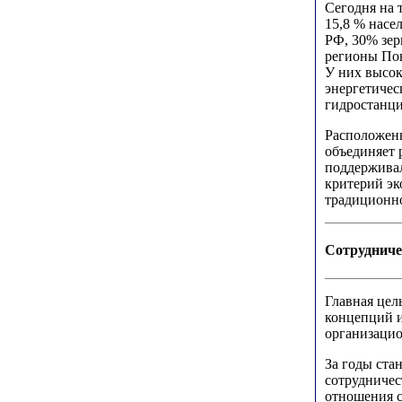
Сегодня на 
15,8 % насе
РФ, 30% зер
регионы Пов
У них высок
энергетичес
гидростанци
Расположенн
объединяет 
поддерживал
критерий э
традиционно
Сотрудниче
Главная цел
концепций и
организацио
За годы ста
сотрудничес
отношения с