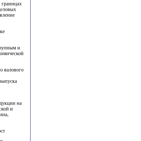
 границах
деловых
авление
ике
крупным и
химической
го валового
 выпуска
дукции на
ской и
ина,
ост