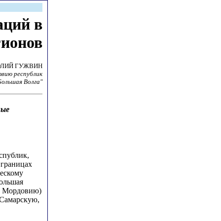
аций в
гионов
ОЛИЙ ГУЖВИН
твию республик
Большая Волга"
ные
спублик,
 границах
ческому
Большая
, Мордовию)
 Самарскую,