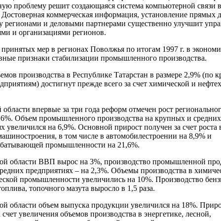
ую проблему решит создающаяся система компьютерной связи в
 Достоверная коммерческая информация, установление прямых 
у регионами и деловыми партнерами существенно улучшит упр
ми и организациями регионов.
е принятых мер в регионах Поволжья по итогам 1997 г. в эконом
вные признаки стабилизации промышленного производства.
емов производства в Республике Татарстан в размере 2,9% (по 
дприятиям) достигнут прежде всего за счет химической и нефте
 области впервые за три года реформ отмечен рост регионально
 6%. Объем промышленного производства на крупных и средних
х увеличился на 6,9%. Основной прирост получен за счет роста
ашиностроения, в том числе в автомобилестроении на 8,9% и
абатывающей промышленности на 21,6%.
кой области ВВП вырос на 3%, производство промышленной про
редних предприятиях – на 2,3%. Объемы производства в химиче
ской промышленности увеличились на 10%. Производство бенз
оплива, топочного мазута выросло в 1,5 раза.
ой области объем выпуска продукции увеличился на 18%. Прир
а счет увеличения объемов производства в энергетике, лесной,