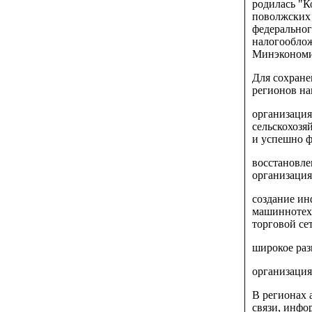
родилась "К
поволжских 
федеральног
налогооблож
Минэкономи
Для сохране
регионов н
организация
сельскохозя
и успешно ф
восстановле
организация
создание ин
машиннотех
торговой сет
широкое раз
организаци
В регионах 
связи, инфо