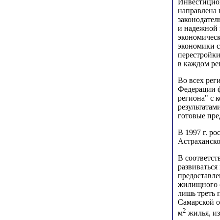
Инвестицион
направлена 
законодател
и надежной 
экономическ
экономики с
перестройки
в каждом ре
Во всех рег
Федерации 
региона" с
результатам
готовые пре
В 1997 г. р
Астраханско
В соответст
развиваться
предоставле
жилищного с
лишь треть 
Самарской о
2
м
жилья, из