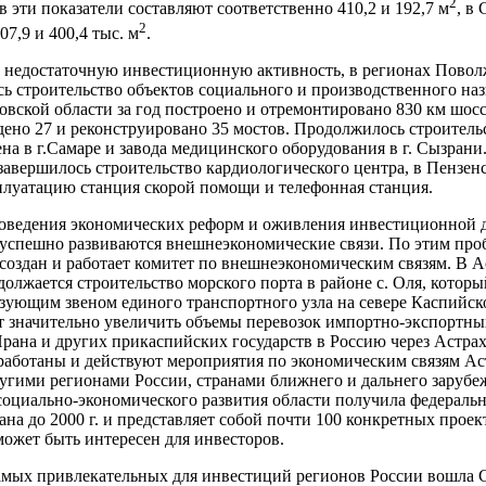
2
в эти показатели составляют соответственно 410,2 и 192,7 м
, в
2
07,9 и 400,4 тыс. м
.
 недостаточную инвестиционную активность, в регионах Повол
ь строительство объектов социального и производственного наз
товской области за год построено и отремонтировано 830 км шо
едено 27 и реконструировано 35 мостов. Продолжилось строитель
на в г.Самаре и завода медицинского оборудования в г. Сызрани.
завершилось строительство кардиологического центра, в Пензен
плуатацию станция скорой помощи и телефонная станция.
оведения экономических реформ и оживления инвестиционной 
успешно развиваются внешнеэкономические связи. По этим про
создан и работает комитет по внешнеэкономическим связям. В 
должается строительство морского порта в районе с. Оля, которы
зующим звеном единого транспортного узла на севере Каспийск
т значительно увеличить объемы перевозок импортно-экспортных
рана и других прикаспийских государств в Россию через Астра
зработаны и действуют мероприятия по экономическим связям А
ругими регионами России, странами ближнего и дальнего зарубе
оциально-экономического развития области получила федеральн
ана до 2000 г. и представляет собой почти 100 конкретных прое
может быть интересен для инвесторов.
амых привлекательных для инвестиций регионов России вошла 