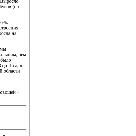
 Выросло
бусов (на
,6%.
строения,
осла на
емы
большим, чем
н было
ц с 1 га, в
ой области
 овощей –