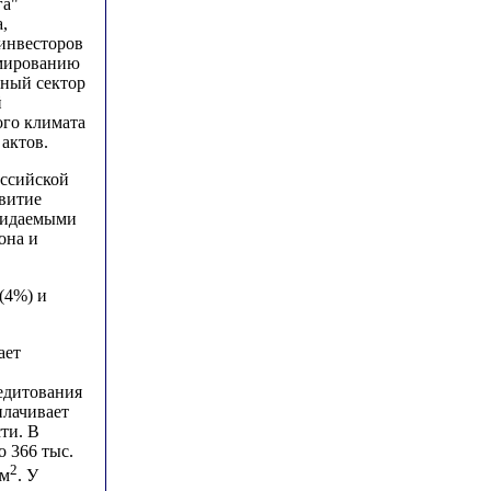
га"
,
инвесторов
рмированию
тный сектор
й
ого климата
актов.
оссийской
витие
жидаемыми
она и
(4%) и
ает
едитования
плачивает
ти. В
о 366 тыс.
2
 м
. У