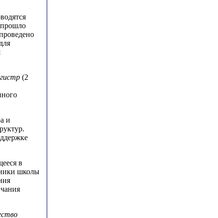
оводятся
 прошло
 проведено
для
я
гистр
(2
нного
а и
руктур.
оддержке
щееся в
дники школы
ния
нчания
ество