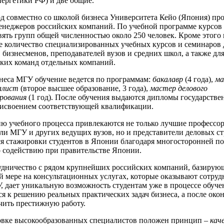
нергетики РФ) и две общие.
д совместно со школой бизнеса Университета Кейо (Япония) пр
енеджеров российских компаний. По учебной программе курсов
вять групп общей численностью около 250 человек. Кроме этого
е количество специализированных учебных курсов и семинаров 
 бизнесменов, преподавателей вузов и средних школ, а также дл
ких команд отдельных компаний.
неса МГУ обучение ведется по программам:
бакалавр
(4 года),
ма
алист
(второе высшее образование, 3 года),
мастер делового
рования
(1 год). После обучения выдаются дипломы государстве
рисвоением соответствующей квалификации.
ю учебного процесса привлекаются не только лучшие профессор
ли МГУ и других ведущих вузов, но и представители деловых ст
 стажировки студентов в Японии благодаря многосторонней п
 содействию при правительстве Японии.
удничество с рядом крупнейших российских компаний, базирую
й мере на консультационных услугах, которые оказывают сотру
, дает уникальную возможность студентам уже в процессе обуче
я к решению реальных практических задач бизнеса, а после око
ить престижную работу.
овке высокообразованных специалистов положен принцип –
кач