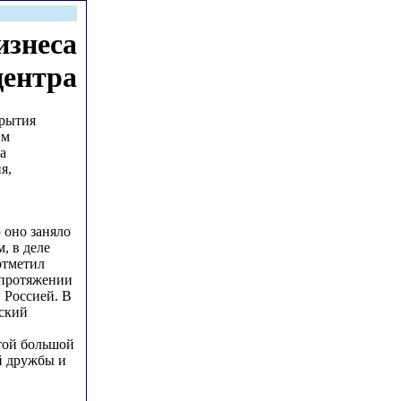
знеса
центра
крытия
им
а
я,
 оно заняло
, в деле
отметил
 протяжении
 Россией. В
вский
 той большой
й дружбы и