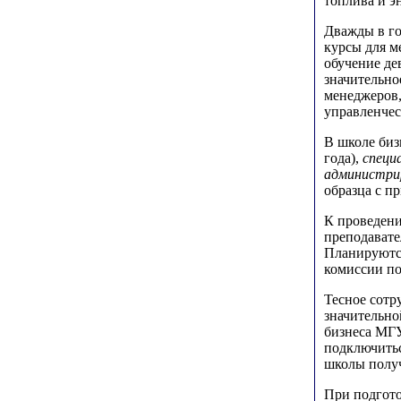
топлива и э
Дважды в го
курсы для м
обучение де
значительно
менеджеров,
управленчес
В школе биз
года),
специ
администри
образца с п
К проведени
преподавате
Планируются
комиссии по
Тесное сотр
значительно
бизнеса МГУ
подключитьс
школы получ
При подгот