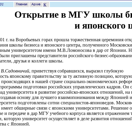
01
Открытие в МГУ школы би
и японского 
001 г. на Воробьевых горах прошла торжественная церемония от
ания школы бизнеса и японского центра, полученного Московск
нным университетом имени М.В.Ломоносова в дар от Японии. Н
ыли приглашены представители российского бизнес-образовани
тели, друзья и коллеги школы.
У
В.Садовничий
, приветствуя собравшихся, выразил глубокую
ость японскому правительству за ту активную позицию, которую
 происходящих в нашей стране социально-экономических реформ
программы подготовки российских управленческих кадров. Он 
ад университета в развитие российско-японских отношений, на
создавая основу для лучшего взаимопонимания между Японией и
ерситета подготовлены сотни специалистов-японоведов. Моско
 имеет обширные связи с японскими университетами. Решение о
ве и передаче в дар МГУ учебного корпуса является отражением
и, которую университет осуществляет в деле развития отношени
тва с Японией.