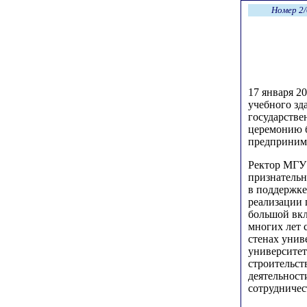
Номер 2/
17 января 2
учебного зд
государстве
церемонию б
предпринима
Ректор МГ
признательн
в поддержке
реализации 
большой вкл
многих лет 
стенах унив
университет
строительст
деятельност
сотрудничес