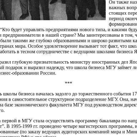
Он также наз
важных вопр
стоящих пере
период оконч
формирован
“Кто будет управлять предприятиями нового типа, и какими буд
 предприниматели в нашей стране? Мы заинтересованы в том, 
были такими же глубоко образованными и широко развитыми ка
транах мира. Особое удовлетворение вызывает тот факт, что шко
аботать в тесном сотрудничестве с ведущими школами бизнеса 
азил глубокую признательность министру иностранных дел Яп
ый подарок и выразил надежду, что школа бизнеса МГУ займет 
изнес-образовании России.
***
ь школы бизнеса началась задолго до торжественного события 17
ения в самостоятельное структурное подразделение МГУ. Она, на
а на базе экономического факультета МГУ под руководством дирек
о.
на первой в МГУ стала осуществлять программу бакалавра по на
”. В 1995-1999 гг. проведено четыре магистерских программы, и
ованные (по заказу ведущих аудиторских компаний мира и Мин