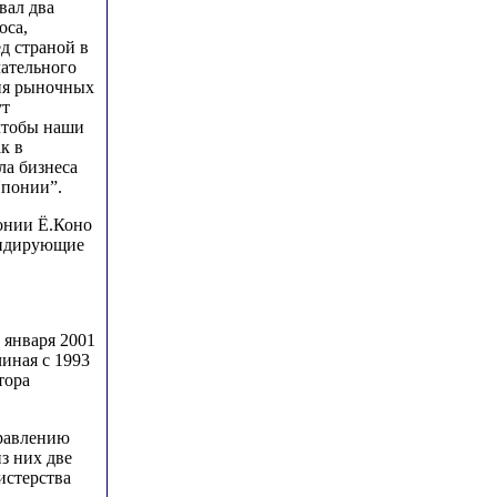
вал два
оса,
д страной в
ательного
ия рыночных
ут
чтобы наши
к в
ла бизнеса
Японии”.
онии Ё.Коно
лидирующие
 января 2001
чиная с 1993
тора
правлению
з них две
истерства