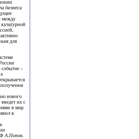
Японии
ла бизнеса
дущие
и между
, культурной
ссией,
 активно
зным для
истеме
России
 событие –
их
открывается
 получения
но нового
 введет их с
иями в мир
аявил в
ь
ии
РФ
А.Попов
.