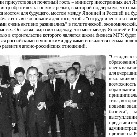
и присутствовал почетный гость – министр иностранных дел 
истр обратился к гостям с речью, в которой подчеркнул, что шко
я мостом для будущего, мостом между Японией и Россией на бу
ейчас есть все основания для того, чтобы “сотрудничество и связ
ами очень активно развивались” в политической, экономической
ластях. Он также выразил надежду, что мост между Японией и Ро
тью в строительстве которого является школа бизнеса МГУ, будет
ься российскими и японскими друзьями и окажется весьма поле
 развития японо-российских отношений.
“Сегодня в с
образования 
очень важное
для вчерашн
школьников 
возможность
образования
принципиаль
типа, которое
новыми знан
бизнеса”, – з
выступлении
представител
администрац
президента 