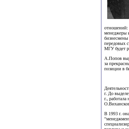
отношений: 
менеджеры и
бизнесмены 
передовых с
МГУ будет р
А.Попов выр
за прекрасн
позиции в б
Деятельност
г. До выдел
г., работал
О.Виханског
В 1993 г. о
“менеджмент
специализир