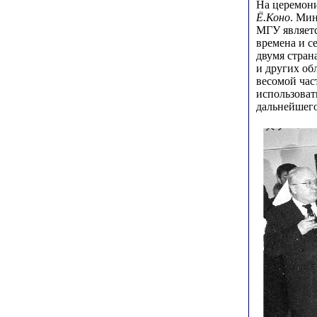
На церемони
Ё.Коно
. Мин
МГУ являетс
времена и с
двумя стран
и других об
весомой час
использоват
дальнейшего