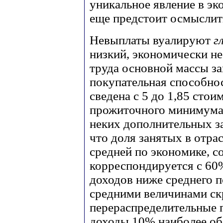
уникальное явление в эк
еще предстоит осмыслит
Невыплаты вуалируют
г
низкий, экономически н
труда основной массы зан
покупательная способно
сведена с 5 до 1,85 сто
прожиточного минимума
неких дополнительных за
что доля занятых в отрас
средней по экономике, с
корреспондируется с 60
доходов ниже среднего п
средними величинами ск
перераспределительные п
доходы 10% наиболее об