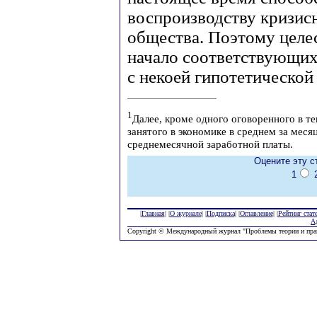
воспроизводству кризис
общества. Поэтому целе
начало соответствующих
с некоей гипотетической
1
Далее, кроме одного оговоренного в те
занятого в экономике в среднем за меся
среднемесячной заработной платы.
Оцените эту с
1
|
Главная
| |
О журнале
| |
Подписка
| |
Оглавление
| |
Рейтинг стат
А
Copyright © Международный журнал "Проблемы теории и пра