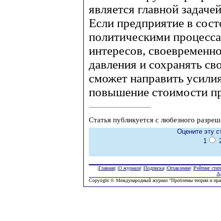
является главной задаче
Если предприятие в сос
политическими процесса
интересов, своевременн
давления и сохранять св
сможет направить усилия
повышение стоимости п
Статья публикуется с любезного разреш
Оцените эту с
1
|
Главная
| |
О журнале
| |
Подписка
| |
Оглавление
| |
Рейтинг стат
А
Copyright © Международный журнал "Проблемы теории и пра