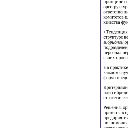
принципе со
оргструктур
ответственн
комитетов и
качества фу
• Тенденция
структуре в
гибридной о
подразделен
персонал пе
своих произ
На практике
каждом случ
форма предп
Критериями 
или гибридн
стратегичес
Решения, ор
приняты в о
предприятии
полномочиям
отдельного 