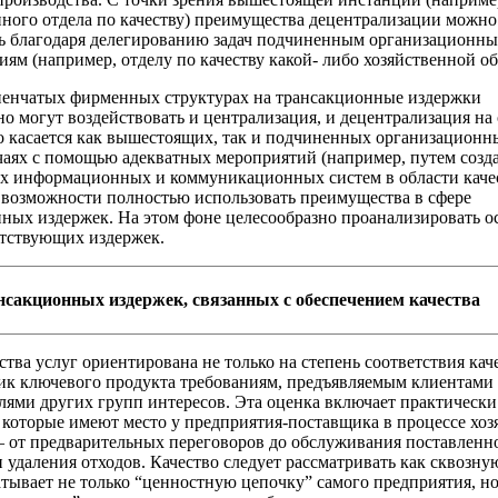
ого отдела по качеству) преимущества децентрализации можно
ь благодаря делегированию задач подчиненным организационн
иям (например, отделу по качеству какой- либо хозяйственной об
пенчатых фирменных структурах на трансакционные издержки
о могут воздействовать и централизация, и децентрализация на
о касается как вышестоящих, так и подчиненных организационн
чаях с помощью адекватных мероприятий (например, путем созд
 информационных и коммуникационных систем в области качес
 возможности полностью использовать преимущества в сфере
ных издержек. На этом фоне целесообразно проанализировать 
тствующих издержек.
нсакционных издержек, связанных с обеспечением качества
ства услуг ориентирована не только на степень соответствия ка
ик ключевого продукта требованиям, предъявляемым клиентами
лями других групп интересов. Эта оценка включает практически
 которые имеют место у предприятия-поставщика в процессе хо
 от предварительных переговоров до обслуживания поставленн
 удаления отходов. Качество следует рассматривать как сквозн
атывает не только “ценностную цепочку” самого предприятия, н