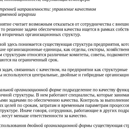
тренней направленности: управление качеством
рменной иерархии
иятие считает возможным отказаться от сотрудничества с внеш
 то решение задачи обеспечения качества ищется в рамках собст
 вторичных организационных структур.
ой здесь понимается существующая структура предприятия, кот
кие организационные единицы, как отделы, секторы, хозяйствен
 структурам относятся различные комитеты, советы, подкомите
аются на ограниченный срок.
 задач, связанных с качеством, на предприятии как структурные
ы используются центральные, двойные и гибридные организац
альной организационной форме
подразделение по качеству функ
ичной структуры. В нем работают специалисты, которые занима
ми задачами по обеспечению качества. Контроль за выполнени
х целей по срокам, затратам и временным параметрам процессо
труктуре. Иначе говоря, сотрудники, работающие в других подр
, несут меньше ответственности за качество.
использования
двойной организационной формы
существующая стр