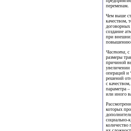
предприятие
переменам.
Чем выше с
качеством, 
договорных 
создание ат
при внешних
повышению 
Частота,
с
размеры тра
причиной вы
увеличении 
операций и 
решений отн
с качеством
параметра –
или иного в
Рассмотренн
которых про
дополнитель
социально-к
количество 
их сложност