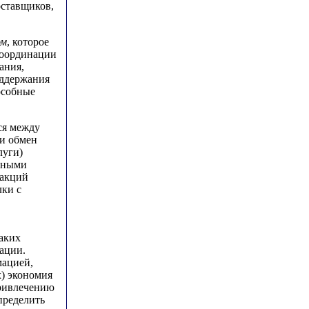
оставщиков,
ом
, которое
координации
ания,
оддержания
особные
ся между
и обмен
луги)
енными
сакций
лки с
аких
ации.
мацией,
х) экономия
привлечению
пределить