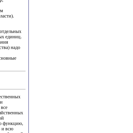
ым
ласти).
 отдельных
ых единиц.
ания
тва) надо
основные
чественных
 и
 все
зяйственных
ой
ую функцию,
о и всю