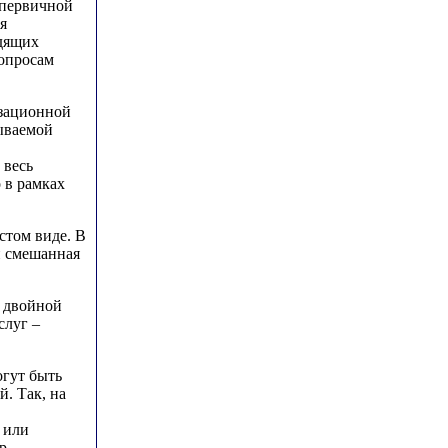
 первичной
я
одящих
вопросам
изационной
зываемой
 весь
 в рамках
стом виде. В
и смешанная
. двойной
слуг –
огут быть
. Так, на
 или
р,