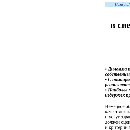
Номер 3/
в св
• Дилемма 
собственны
• С помощь
реализоват
• Наиболее
издержек п
Немецкое общ
качество ка
и услуг зар
должен оцен
и критерии 