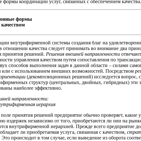
 формы координации услуг, связанных с обеспечением качества
ионные формы
 качеством
ции внутрифирменной системы создания благ на удовлетворени
в отношении качества следует принимать во внимание два при
я принятия решений.
Решения внешней направленности
отвечают
ности управления качеством путем сопоставления по трансакц
вух способов выполнения задач в данной области – силами само
 или с использованием внешних возможностей. Посредством
ре
 ориентации
(декомпозиционных решений) исследуется вопрос,
ифирменных структур (центральных, двойных, гибридных) эти з
ованы наиболее эффективно.
шней направленности:
нутрифирменная иерархия
поле принятия решений предприятие обычно проверяет, какие у
ию издержек независимо от того, приобретаются ли они на рынк
тся внутрифирменной иерархией. Прежде всего предприятие д
 обладает ли приобретаемая услуга, связанная с качеством,
страт
.
Это происходит в том случае, если выведение из оборота соот