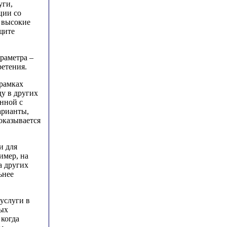
уги,
ции со
 высокие
щите
араметра –
ретения.
 рамках
у в других
нной с
арианты,
оказывается
и для
имер, на
а других
ьнее
услуги в
ных
 когда