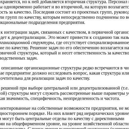
храняется, но к ней добавляется вторичная структура. Персонал
ы одновременно работает и во вторичной, на которую возлагаетс
ость за качество. Последняя состоит из проектных групп, руков
ли групп по качеству, которым непосредственно подчинены по 
нкциональные подразделения предприятия.
 к интеграции задач, связанных с качеством, в первичной орган
едет к децентрализации. Это может привести к созданию так на
рганизационной структуры
, где отсутствует специализированное
ие по качеству. Решение задач по его обеспечению возлагается на
рвичной структуры, который и несет ответственность за качество
водственных задач.
 описанные организационные структуры редко встречаются в чи
ае предприятие должно исследовать вопрос, какая структура ил
очтительна для реализации задач по качеству.
решений при выборе центральной или децентрализованной (т.е
ой) структуры могут служить рассмотренные выше параметры у
кая значимость, специфичность, неопределенность и частота.
иентированные на собственные возможности предприятия, не м
дностороннем порядке. На них влияет ряд иерархических уровней
 могут быть центральные отделы по качеству с директивными
и на общефирменном уровне, на уровне хозяйственной области
производства. С точки зрения вышестоящей инстанции (наприме