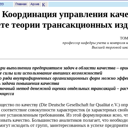
99
Координация управления кач
ете теории трансакционных из
ТОМ
профессор кафедры учета и контроля 
Высшей торговой шко
при выполнении предприятием задач в области качества – ор
е силы или использование внешних возможностей
ю ряда внутрифирменных организационных форм можно эффе
ь задачи повышения качества
 точный метод денежной оценки отдельных трансакций – рас
роцесса
ество по качеству (Die Deutsche Gesellschaft fur Qualitat e.V.) оп
к соответствие совокупности характеристик (и характерных свой
анее установленным требованиям. Из этой формулировки ясно, чт
ивать качество. Большинство аналитиков полагает, что необход
могут исходить от групп, заинтересованных в успехе предприяти