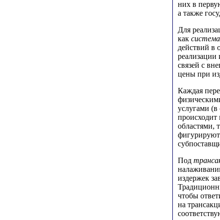
них в перву
а также гос
Для реализ
как
систем
действий в 
реализации 
связей с вн
цены при из
Каждая пере
физическим
услугами (в
происходит 
областями, 
фигурируют 
субпоставщ
Под
транса
налаживани
издержек за
Традиционны
чтобы ответ
на трансакц
соответству