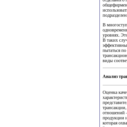
общефирменн
использоват
подразделен
В многосту
одновременн
уровнях. Эт
В таких слу
эффективных
пытаться по
трансакцион
виды соотве
Анализ тра
Оценка каче
характерист
представите
трансакции,
отношений –
продукции и
которая охв