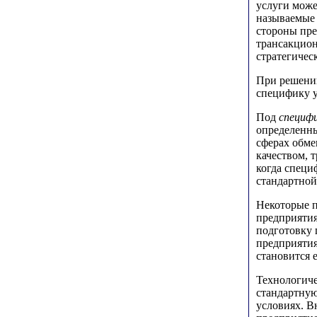
услуги може
называемые 
стороны пре
трансакцион
стратегичес
При решении
специфику у
Под
специф
определенны
сферах обме
качеством, 
когда специ
стандартной
Некоторые п
предприятия
подготовку 
предприятия
становится е
Технологиче
стандартную
условиях. В