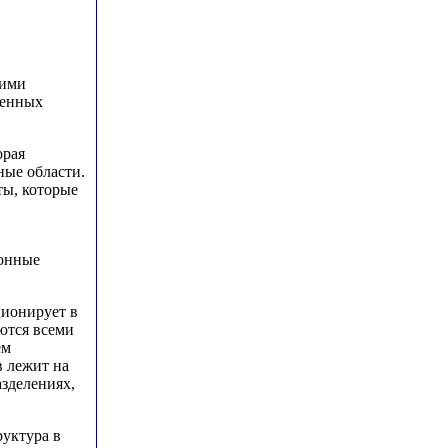
ними
венных
орая
ные области.
ты, которые
ионные
ционирует в
ются всеми
ем
в лежит на
азделениях,
уктура в