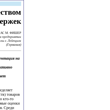
еством
держек
АС М. ФИШЕР
на предприятии
лы г. Лейпцига
(Германия)
иентация на
ктивно
чет
ределяет
ств) товаров
о кто-то
имые оценки
я. Среди