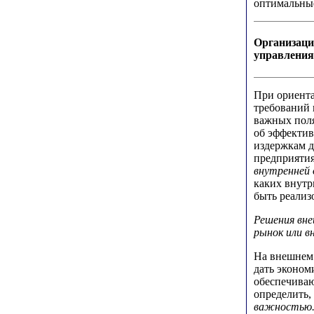
оптимальные
Организац
управления
При ориента
требований 
важных пол
об эффектив
издержкам д
предприятия
внутренней
каких внутр
быть реализ
Решения вне
рынок или в
На внешнем 
дать эконом
обеспечиваю
определить,
важностью