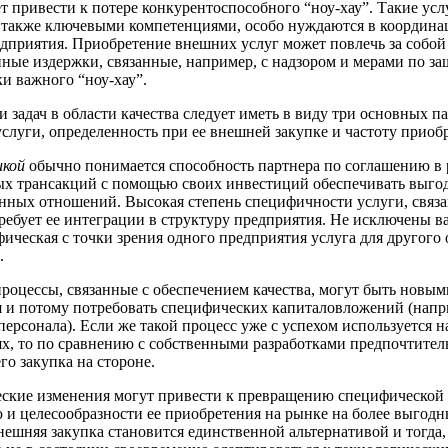
т привести к потере конкурентоспособного “ноу-хау”. Такие усл
также ключевыми компетенциями, особо нуждаются в координа
дприятия. Приобретение внешних услуг может повлечь за собой
ные издержки, связанные, например, с надзором и мерами по за
ки важного “ноу-хау”.
 задач в области качества следует иметь в виду три основных п
слуги, определенность при ее внешней закупке и частоту приоб
икой
обычно понимается способность партнера по соглашению в
х трансакций с помощью своих инвестиций обеспечивать выгод
нных отношений. Высокая степень специфичности услуги, связа
требует ее интеграции в структуру предприятия. Не исключены в
фическая с точки зрения одного предприятия услуга для другого 
.
роцессы, связанные с обеспечением качества, могут быть новым
 и потому потребовать специфических капиталовложений (напр
персонала). Если же такой процесс уже с успехом используется н
х, то по сравнению с собственными разработками предпочтител
го закупка на стороне.
ские изменения могут привести к превращению специфической 
 и целесообразности ее приобретения на рынке на более выгод
нешняя закупка становится единственной альтернативой и тогда,