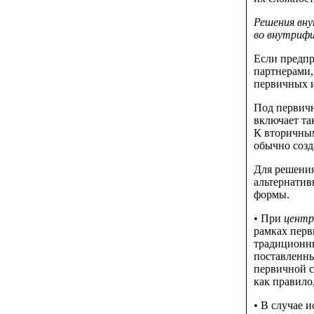
Решения вну
во внутрифи
Если предпр
партнерами,
первичных и
Под первичн
включает та
К вторичным
обычно созд
Для решения
альтернатив
формы.
• При
центр
рамках перв
традиционны
поставленны
первичной с
как правило
• В случае 