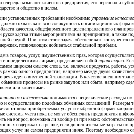
ю очередь называют клиентов предприятия, его персонал и субп
ударство и общество в целом.
ации установленных требований необходимо
управление качеств
а
должно охватывать всю совокупность организационных форм 
области качества, общефирменного целенаправленного планиров
и руководства этими мероприятиями на предприятии, а также п
ешней средой. При этом стоит задача обеспечивать конкурентосп
держках, позволяющих добиваться стабильной прибыли.
дача товаров, услуг, имущественных прав, которая осуществляет
и и юридическими лицами, представляет собой
трансакцию.
Есл
 самом широком смысле слова, т.е. включая продукты, работы, ус
в рамках одного предприятия, например между двумя хозяйств
то речь идет о внутренней трансакции. В качестве внешних тран
обменные процессы на рынке закупок или сбыта, например сде
иками или клиентами.
кционными издержками
понимаются специфические расходы по
ю и осуществлению подобных обменных соглашений. Размеры т
висят от вида приобретаемых услуг и выбранной формы координ
е системы учета пока не могут обеспечить предприятия инфор
ить на вопрос, возможна ли вообще (и при каких обстоятельства
ионных издержках на рынке, если дополнительные затраты по 
ющих услуг на самом предприятии ниже. Поэтому необходимо о