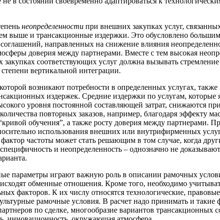
 не в состоянии своевременно адаптироваться к технологически
тепень
неопределенности
при внешних закупках услуг, связанных
тем выше и трансакционные издержки. Это обусловлено больши
соглашений, направленных на снижение влияния неопределенн
мосферы доверия между партнерами. Вместе с тем высокая неоп
 закупках соответствующих услуг должна вызывать стремление
степени вертикальной интеграции.
 которой возникают потребности в определенных услугах, также 
нсакционных издержек. Средние издержки по услугам, которые 
сокого уровня постоянной составляющей затрат, снижаются пр
количества повторных заказов, например, благодаря эффекту ма
“кривой обучения”, а также росту доверия между партнерами. П
осительно использования внешних или внутрифирменных услуг
, фактор частоты может стать решающим в том случае, когда друг
 специфичность и неопределенность – однозначно не доказывают
арианта.
ые параметры играют важную роль в описании рамочных услов
исходят обменные отношения. Кроме того, необходимо учитыват
ных факторов. К их числу относятся технологические, правовые
ультурные рамочные условия. В расчет надо принимать и такие 
партнеров по сделке, многообразие вариантов трансакционных 
ь, инновационность, окружающая атмосфера.