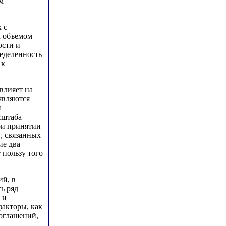
м
 с
м объемом
ости и
ределенность
 к
влияет на
являются
и
сштаба
ри принятии
, связанных
ие два
 пользу того
ий, в
ь ряд
 и
факторы, как
соглашений,