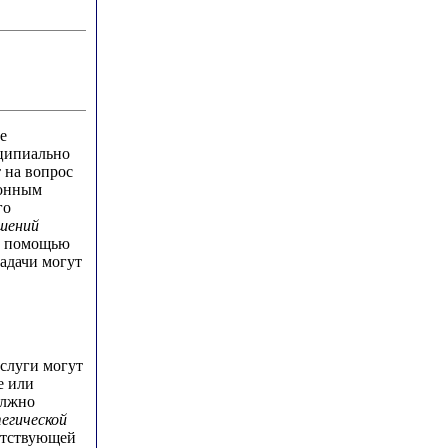
.
е
нципиально
 на вопрос
ионным
го
шений
 с помощью
адачи могут
слуги могут
е или
олжно
егической
ветствующей