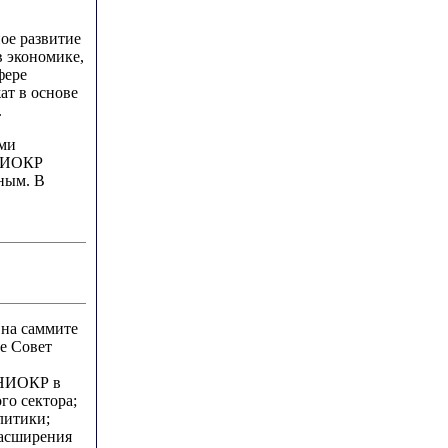
ое развитие
в экономике,
фере
ат в основе
.
ими
 НИОКР
ным. В
 на саммите
не Совет
а НИОКР в
го сектора;
литики;
расширения