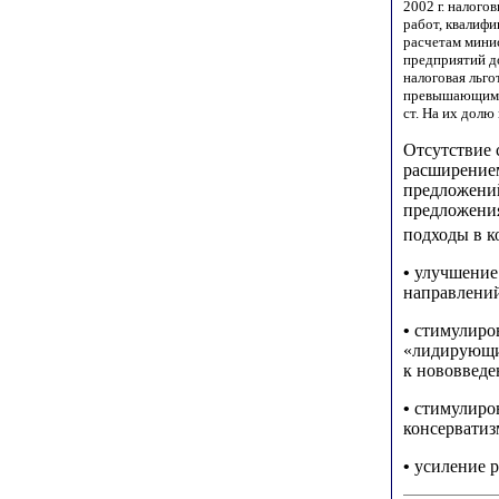
2002 г. налог
работ, квалиф
расчетам минис
предприятий до
налоговая льго
превышающим 25
ст. На их долю
Отсутствие 
расширением
предложени
предложени
подходы в к
•
улучшение 
направлений
•
стимулиров
«лидирующи
к нововведе
•
стимулиров
консерватиз
•
усиление р