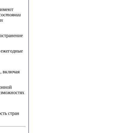
 имеют
 состоянии
ах
ространение
– ежегодные
, включая
онной
озможностях
сть стран