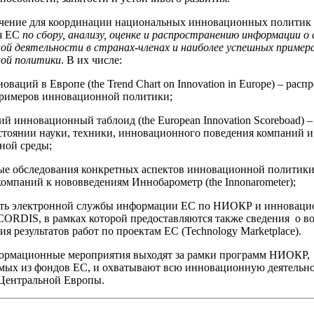
ачение для координации национальных инновационных политик
я ЕС
по сбору, анализу, оценке и распространению информации о
ой деятельности в странах-членах и наиболее успешных пример
ной политики
. В их числе:
ваций в Европе (the Trend Chart on Innovation in Europe) – расп
римеров инновационной политики;
й инновационный таблоид (the European Innovation Scoreboad) 
стоянии науки, техники, инновационного поведения компаний и
ной среды;
е обследования конкретных аспектов инновационной политики
омпаний к нововведениям Иннобарометр (the Innonarometer);
сть электронной службы информации ЕС по НИОКР и инноваци
CORDIS, в рамках которой предоставляются также сведения о в
я результатов работ по проектам ЕС (Technology Marketplace).
формационные мероприятия выходят за рамки программ НИОКР,
ых из фондов ЕС, и охватывают всю инновационную деятельно
 Центральной Европы.