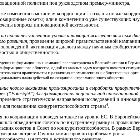
овационной политики под руководством премьер-министра.
кже изменения в механизм координации – созданы новые коорд
новационные советы) или в компетенцию уже существующих на
ючены вопросы инновационной деятельности.
 на правительственном уровне инноваций жизненно важным фа
ого развития,
проведение широкой правительственной кампании
ововведений, активизация диалога между научным сообществом
остью и общественностью.
едения информационных кампаний распространена в Великобритании и Герма
информационного общества, одной из главных задач которого является стимул
еятельности правительства и различных промышленных и общественных орга
ционального плана действий по созданию информационного общества.
ание нового механизма прогнозирования и выработки приоритет
е» (“Foresight”) для формирования национальной инновационной
определить стратегические направления исследований и инновац
4
е для повышения конкурентоспособности страны
.
 по координации проведены также на уровне ЕС. В Европейско
изошло объединение советов по внутреннему рынку и промышле
льских советов в Совет по конкурентоспособности. В рамках Е
гулярные встречи Группы комиссаров по проблемам роста,
пособности, занятости и устойчивого развития.