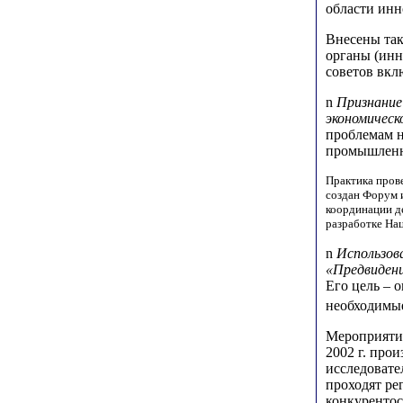
области инн
Внесены та
органы (ин
советов вкл
n
Признание
экономическ
проблемам н
промышленн
Практика пров
создан Форум 
координации д
разработке На
n
Использов
«Предвидени
Его цель – 
необходимы
Мероприятия
2002 г. про
исследовате
проходят ре
конкурентос