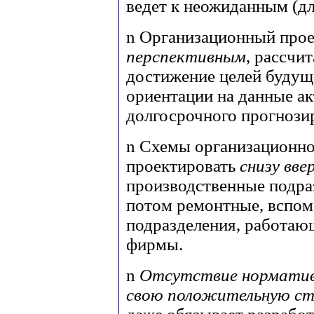
ведет к неожиданным (дл
n
Организационный прое
перспективным
, рассчи
достижение целей будущ
ориентации на данные ак
долгосрочного прогнози
n
Схемы организационно
проектировать
снизу вве
производственные подра
потом ремонтные, вспо
подразделения, работающ
фирмы.
n
Отсутствие норматив
свою положительную ст