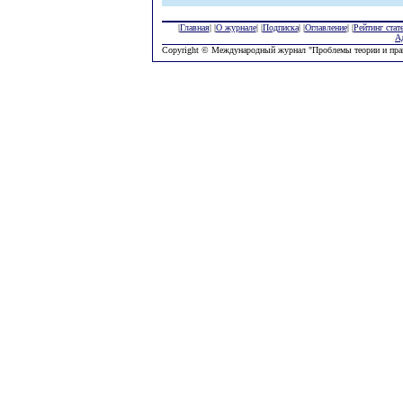
|
Главная
| |
О журнале
| |
Подписка
| |
Оглавление
| |
Рейтинг стат
А
Copyright © Международный журнал "Проблемы теории и пра