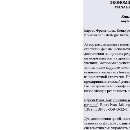
ЭКОНОМИ
MANAGE
Книг
опубл
Бартес Франтишек. Конкур
Konkurencni strategie firmu
Автор рассматривает понят
стратегии фирмы, использу
достижения наилучших резу
он основывается на древн
учениях, которыми с успех
занимающие ведущее полож
основных элементов боевы
конкурентной стратегии. П
предпринимательской деяте
Рассматривается специфиче
позволяющая реализовать 
Буреш Иван. Как успешно р
издание)
. Bures Ivan. Jak us
136 s. ISBN 80-85943-32-8
Для достижения целей, пос
завоевания фирмой сильны
систематически управлять 