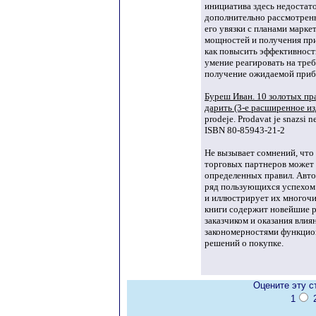
инициатива здесь недостат
дополнительно рассмотрен
его увязки с планами марке
мощностей и получения пр
как повысить эффективност
умение реагировать на треб
получение ожидаемой приб
Буреш Иван. 10 золотых пра
дарить (3-е расширенное из
prodeje. Prodavat je snazsi n
ISBN 80-85943-21-2
Не вызывает сомнений, что
торговых партнеров может
определенных правил. Авто
ряд пользующихся успехом р
и иллюстрирует их многоч
книги содержит новейшие р
заказчиком и оказания влиян
закономерностями функцио
решений о покупке.
Оцените эту с
1