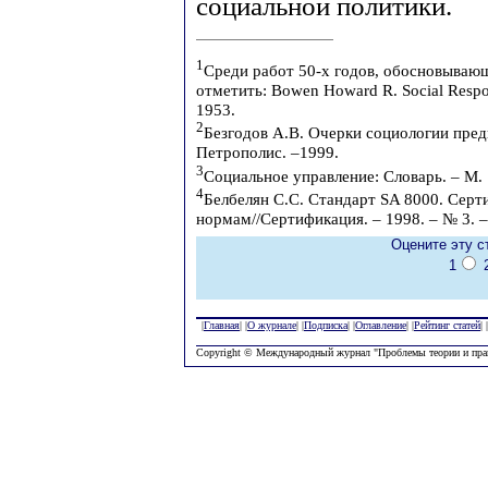
социальной политики.
1
Среди работ 50-х годов, обосновываю
отметить: Bowen Howard R. Social Respon
1953.
2
Безгодов А.В. Очерки социологии пред
Петрополис. –1999.
3
Социальное управление: Словарь. – М. 
4
Белбелян С.С. Стандарт SA 8000. Серт
нормам//Сертификация. – 1998. – № 3. – 
Оцените эту с
1
|
Главная
| |
О журнале
| |
Подписка
| |
Оглавление
| |
Рейтинг статей
| |
Copyright © Международный журнал "Проблемы теории и пра