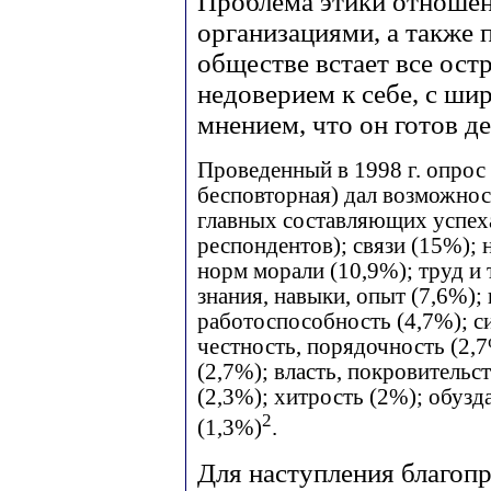
Проблема этики отношен
организациями, а также 
обществе встает все ост
недоверием к себе, с ш
мнением, что он готов д
Проведенный в 1998 г. опрос
бесповторная) дал возможнос
главных составляющих успеха
респондентов); связи (15%);
норм морали (10,9%); труд и 
знания, навыки, опыт (7,6%);
работоспособность (4,7%); си
честность, порядочность (2,7
(2,7%); власть, покровительс
(2,3%); хитрость (2%); обузд
2
(1,3%)
.
Для наступления благоп