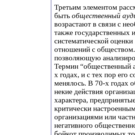
Третьим элементом расс
быть
общественный ауд
возрастают в связи с не
также государственных 
систематической оценки
отношений с обществом.
позволяющую анализирова
Термин “общественный ау
х годах, и с тех пор его
менялось. В 70-х годах 
некие действия организ
характера, предприняты
критически настроенны
организациями или част
негативного общественно
бойкот производимых това