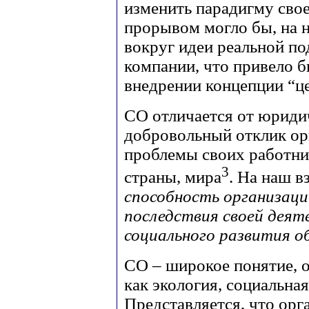
изменить парадигму сво
прорывом могло бы, на н
вокруг идеи реальной п
компании, что привело б
внедрении концепции “ц
СО отличается от юридич
добровольный отклик ор
проблемы своих работник
3
страны, мира
. На наш в
способность организаци
последствия своей деят
социального развития 
СО – широкое понятие, 
как экология, социальна
Представляется, что орг