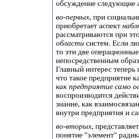
обсуждение следующие 
во-первых
, при социаль
приобретает аспект
набл
рассматриваются при эт
области
систем. Если л
то эти две операционны
непосредственным образ
Главный интерес теперь 
что такое предприятие ка
как предприятие само 
воспроизводится действ
знание, как взаимосвяза
внутри предприятия и с
во-вторых
, представляе
понятие "элемент" радик