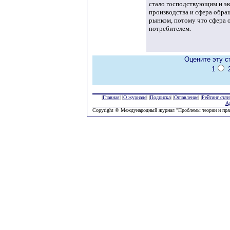
стало господствующим и эк
производства и сфера обра
рынком, потому что сфера о
потребителем.
Оцените эту с
1
|
Главная
| |
О журнале
| |
Подписка
| |
Оглавление
| |
Рейтинг стат
А
Copyright © Международный журнал "Проблемы теории и пра