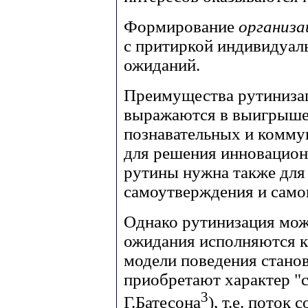
Формирование
организ
с притиркой индивидуал
ожиданий.
Преимущества рутинизац
выражаются в выигрыше
познавательных и комму
для решения инновацион
рутины нужна также для
самоутверждения и сам
Однако рутинизация може
ожидания исполняются к
модели поведения стано
приобретают характер "
3
Г.Батесона
), т.е. поток