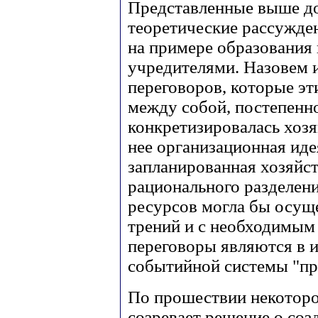
Представленные выше д
теоретические рассужде
на примере образования
учредителями. Назовем и
переговоров, которые э
между собой, постепенно
конкретизировалась хоз
нее организационная иде
запланированная хозяйс
рационального разделен
ресурсов могла бы осущ
трений и с необходимым
переговоры являются в 
событийной системы "пр
По прошествии некоторо
созревает решение о соз