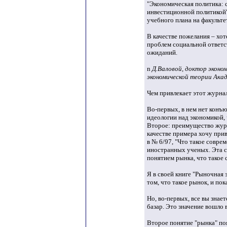
"Экономическая политика: с
инвестиционной политикой" 
учебного плана на факульте
В качестве пожелания – хо
проблем социальной ответс
ожиданий.
n
Д.Валовой, доктор эконо
экономической теории Ака
Чем привлекает этот журнал
Во-первых, в нем нет конъ
идеологии над экономикой, 
Второе: преимущество журна
качестве примера хочу при
в № 6/97, "Что такое совре
иностранных ученых. Эта ст
понятием рынка, что такое
Я в своей книге "Рыночная 
том, что такое рынок, и пок
Но, во-первых, все вы знае
базар. Это значение вошло в
Второе понятие "рынка" по