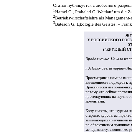
Статья публикуется с любезного разреш
1
Hamel G., Prahalad C. Wettlauf um die Z
2
Betriebswirschaftslehre als Management-a
3
Bateson G. Цkologie des Geistes. – Frank
ЖУ
У РОССИЙСКОГО ГОС
У
("КРУГЛЫЙ СТ
Продолжение. Начало на ст
n
А.Николаев, аспирант Ин
Просматривая номера вашег
взвешенность подходов к пр
Практически нет конъюнкту
потому что сейчас постоянн
претендующих на научност
моментами.
Хочу сказать, что журнал н
старших курсов, аспирантов
занимающихся научными исс
по объективным причинам 
менеджменту, экономике, у