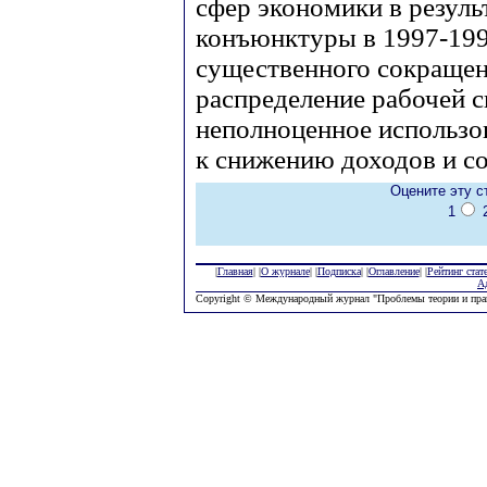
сфер экономики в резуль
конъюнктуры в 1997-1998
существенного сокращен
распределение рабочей с
неполноценное использов
к снижению доходов и 
Оцените эту с
1
|
Главная
| |
О журнале
| |
Подписка
| |
Оглавление
| |
Рейтинг стат
А
Copyright © Международный журнал "Проблемы теории и пра