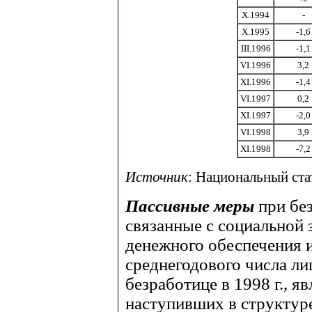
Х.1994
-
Х.1995
-1,6
III.1996
-1,1
VI.1996
3,2
XI.1996
-1,4
VI.1997
0,2
XI.1997
-2,0
VI.1998
3,9
XI.1998
-7,2
Источник
: Национальный ста
Пассивные меры
при бе
связанные с социальной 
денежного обеспечения 
среднегодового числа л
безработице в 1998 г., я
наступивших в структур