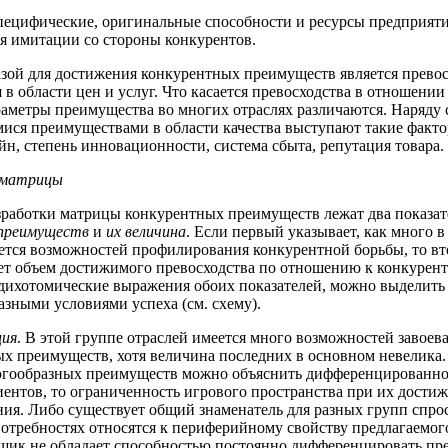
специфические, оригинальные способности и ресурсы предприяти
я имитации со стороны конкурентов.
зой для достижения конкурентных преимуществ является прево
 в области цен и услуг. Что касается превосходства в отношени
араметры преимущества во многих отраслях различаются. Наряду 
ся преимуществами в области качества выступают такие факто
айн, степень инновационности, система сбыта, репутация товара.
 матрицы
зработки матрицы конкурентных преимуществ лежат два показат
 преимуществ
и
их величина
. Если первый указывает, как много 
ется возможностей профилирования конкурентной борьбы, то в
ет объем достижимого превосходства по отношению к конкурент
дихотомические выражения обоих показателей, можно выделить
разными условиями успеха (см. схему).
ия
. В этой группе отраслей имеется много возможностей завоев
х преимуществ, хотя величина последних в основном невелика.
огообразных преимуществ можно объяснить дифференцированн
иентов, то ограниченность игрового пространства при их дости
ния. Либо существует общий знаменатель для разных групп спро
потребностях относятся к периферийному свойству предлагаемого
щик не обладает способностью постоянно дифференцировать пр