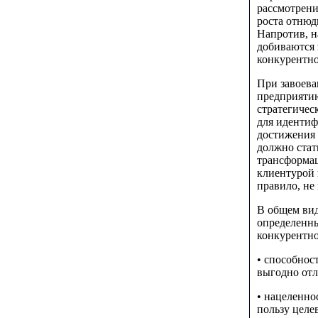
рассмотрени
роста отнюд
Напротив, н
добиваются 
конкурентно
При завоева
предприятию
стратегичес
для идентиф
достижения 
должно стат
трансформац
клиентурой 
правило, не 
В общем вид
определенны
конкурентно
• способнос
выгодно отл
• нацеленно
пользу целе