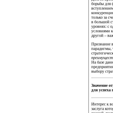
борьбы для 
вступлением
конкуренцию
только за с
в большой с
уровнях: с 
условиями к
другой – ва
Признание в
парадигмы, 
стратегичес
преимущест
На базе дан
предприятия
выбору стра
Значение о
для успеха
Интерес к в
заслуга кот