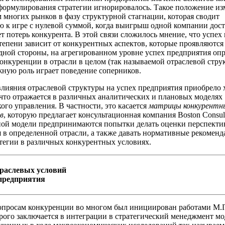
формулирования стратегии игнорировалось. Такое положение из
 многих рынков в фазу структурной стагнации, которая сводит
 к игре с нулевой суммой, когда выигрыш одной компании дост
чет потерь конкурента. В этой связи сложилось мнение, что успех
тепени зависит от конкурентных аспектов, которые проявляются
одной стороны, на агрегированном уровне успех предприятия опр
онкуренции в отрасли в целом (так называемой отраслевой струк
жную роль играет поведение соперников.
лияния отраслевой структуры на успех предприятия приобрело 
что отражается в различных аналитических и плановых моделях
кого управления. В частности, это касается
матрицы конкурентн
в
, которую предлагает консультационная компания Boston Consul
ной модели предпринимаются попытки делать оценки перспекти
 в определенной отрасли, а также давать нормативные рекоменд
тегии в различных конкурентных условиях.
траслевых условий
 предприятия
опросам конкуренции во многом был инициирован работами М.
орого заключается в интеграции в стратегический менеджмент мо