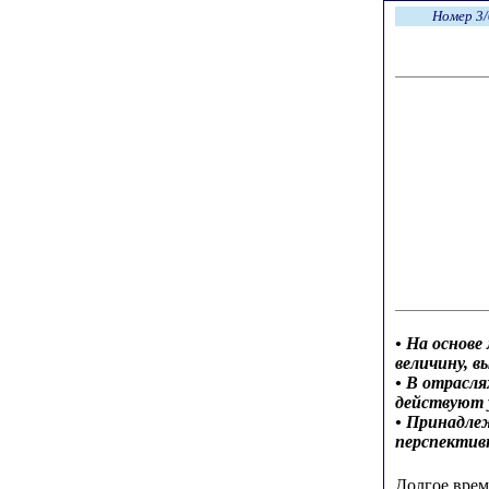
Номер 3/
• На основ
величину, 
• В отрасл
действуют у
• Принадле
перспектив
Долгое врем