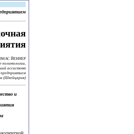
редприятием
ночная
риятия
ОМАС ЙЕННЕР
р политологии,
ший ассистент
я предприятием
та (Швейцария)
ество и
риятия
на
онкурентной