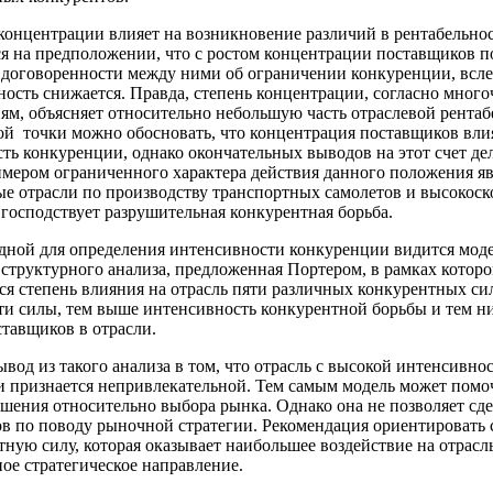
концентрации влияет на возникновение различий в рентабельнос
я на предположении, что с ростом концентрации поставщиков 
 договоренности между ними об ограничении конкуренции, всле
ность снижается. Правда, степень концентрации, согласно мног
ям, объясняет относительно небольшую часть отраслевой рентаб
ой точки можно обосновать, что концентрация поставщиков вли
ть конкуренции, однако окончательных выводов на этот счет дел
имером ограниченного характера действия данного положения я
е отрасли по производству транспортных самолетов и высокос
е господствует разрушительная конкурентная борьба.
дной для определения интенсивности конкуренции видится мод
 структурного анализа, предложенная Портером, в рамках котор
ся степень влияния на отрасль пяти различных конкурентных сил
и силы, тем выше интенсивность конкурентной борьбы и тем н
тавщиков в отрасли.
вод из такого анализа в том, что отрасль с высокой интенсивно
 признается непривлекательной. Тем самым модель может помо
шения относительно выбора рынка. Однако она не позволяет сде
в по поводу рыночной стратегии. Рекомендация ориентировать 
тную силу, которая оказывает наибольшее воздействие на отрасль
ое стратегическое направление.