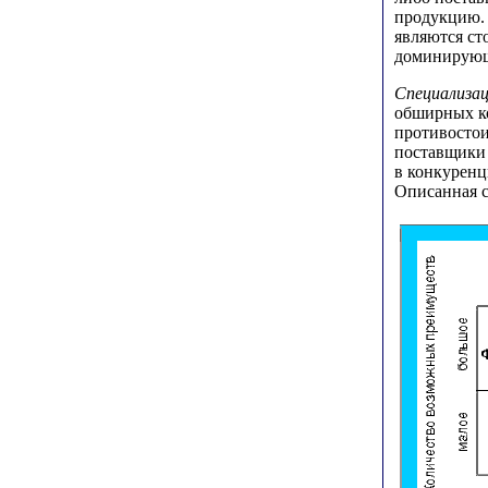
продукцию.
являются ст
доминирующе
Специализа
обширных ко
противостои
поставщики 
в конкурен
Описанная с