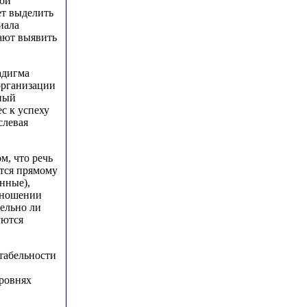
мой
ет выделить
иала
гают выявить
адигма
 организации
нный
с к успеху
слевая
м, что речь
ется прямому
нные),
отношении
ельно ли
уются
нтабельности
уровнях