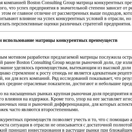
я компанией Boston Consulting Group матрица конкурентных пр
того, что успех предприятия в значительной степени зависит от 
В этом ее главное отличие от рассмотренных выше подходов, кот
итывают влияние на успех конкурентных условий в отрасли, но
елать перспективные оценки различных стратегий предприятия.
и использование матрицы конкурентных преимуществ
ым мотивом разработки предлагаемой матрицы послужила остр
й ранее Boston Consulting Group модели рыночной доли, где изл
имание уделялось преимуществам, вытекающим из высокой доли
днако стремление к росту отнюдь не является адекватным рецепт
й, ни для всех компаний. Ряд исследований показывает, что резу
 средние отраслевые показатели, достигают и небольшие пред
то на насыщенных рынках крупная рыночная доля предприятия н
го влияния на издержки. Кроме того, упор на нее заставляет игн
рыночных ниш и рыночной дифференциации, для которых аспек
ржек часто являются второстепенными.
курентных преимуществ позволяет учесть и то, что с помощью 
оста ситуация в отрасли не описывается с достаточной полнотой
ский принцип инвестирования в растущие рынки при ближайше