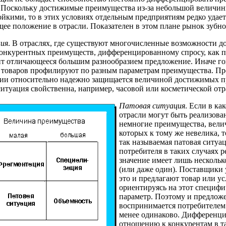
 Поскольку достижимые преимущества из-за небольшой величин
ойкими, то в этих условиях отдельным предприятиям редко удает
е положение в отрасли. Показателен в этом плане рынок зубно
ция
. В отраслях, где существуют многочисленные возможности д
нкурентных преимуществ, дифференцированному спросу, как п
т отличающееся большим разнообразием предложение. Иначе го
товаров профилируют по разным параметрам преимущества. Пр
ции относительно надежно защищается величиной достижимых п
итуация свойственна, например, часовой или косметической отр
Патовая ситуация
. Если в ка
отрасли могут быть реализов
немногие преимущества, вели
которых к тому же невелика, т
так называемая патовая ситуац
потребителя в таких случаях
значение имеет лишь нескольк
(или даже один). Поставщики
это и предлагают товар или ус
ориентируясь на этот специф
параметр. Поэтому и предлож
воспринимается потребителем
менее одинаково. Дифференци
отношению к конкурентам в т