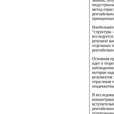
знаний, пол
индустриаль
метод отрас
рентабельно
принципиал
Наибольшее 
“структура 
исследуется
результат к
отдельных п
рентабельно
Основная пр
идет о теор
наблюдению.
которые над
результатов
отраслевая 
неадекватны
В исследова
концентраци
вступительн
рентабельно
потенциальн