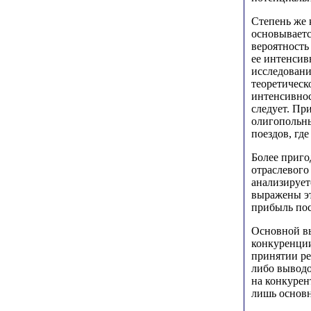
Степень же 
основываетс
вероятность
ее интенсив
исследовани
теоретическ
интенсивнос
следует. Пр
олигопольны
поездов, гд
Более приго
отраслевого
анализирует
выражены эт
прибыль пос
Основной вы
конкуренции
принятии ре
либо выводо
на конкурен
лишь основн