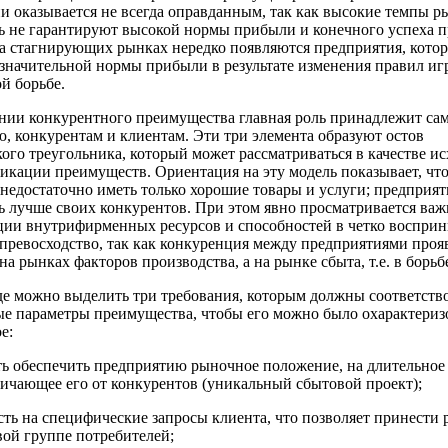
и оказывается не всегда оправданным, так как высокие темпы 
ь не гарантируют высокой нормы прибыли и конечного успеха п
а стагнирующих рынках нередко появляются предприятия, кото
значительной нормы прибыли в результате изменения правил иг
й борьбе.
нии конкурентного преимущества главная роль принадлежит са
, конкурентам и клиентам. Эти три элемента образуют остов
кого треугольника, который может рассматриваться в качестве и
икации преимуществ. Ориентация на эту модель показывает, что
недостаточно иметь только хорошие товары и услуги; предприят
ь лучше своих конкурентов. При этом явно просматривается важ
ии внутрифирменных ресурсов и способностей в четко воспри
превосходство, так как конкуренция между предприятиями прояв
на рынках факторов производства, а на рынке сбыта, т.е. в борьбе
е можно выделить три требования, которым должны соответств
е параметры преимущества, чтобы его можно было охарактеризо
е:
ть обеспечить предприятию рыночное положение, на длительное
ичающее его от конкурентов (уникальный сбытовой проект);
сть на специфические запросы клиента, что позволяет принести
вой группе потребителей;