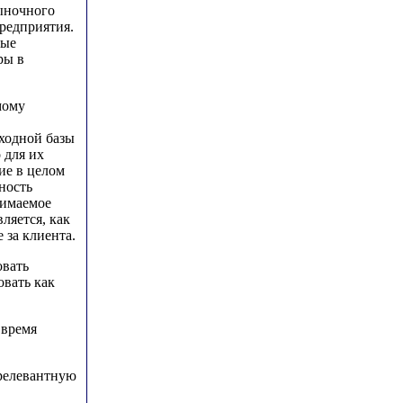
рыночного
редприятия.
рые
ры в
мому
сходной базы
 для их
ие в целом
ность
нимаемое
ляется, как
 за клиента.
овать
вать как
 время
 релевантную