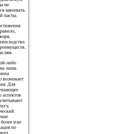
ы не
ся завоевать
й пасты.
остижения
равило,
воря,
евосходство
реимуществ.
аслям.
кой-либо
аны лишь
чина
о возникает
ия. Для
 решающее
о аспектов
 учитывают
лугу,
ический
ение
 более или
ация по
аких