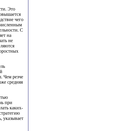
ти. Это
повышается
дствие чего
очисленным
ельности. С
яет на
ать не
вляются
коростных
ель
ой
. Чем резче
иже средняя
стью
чь при
лать каких-
стратегию
, указывает