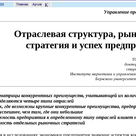
00
Управление п
Отраслевая структура, ры
стратегия и успех предп
Т
докто
стар
Института маркетинга и управлени
Бернского университе
е матрицы конкурентных преимуществ, учитывающей их колич
выделяются четыре типа отраслей
ях, где возможны крупные конкурентные преимущества, предп
спешнее, чем там, где они небольшие
жность предприятия к определенному типу отраслей влияет 
ность отдельных рыночных стратегий
я в исследованиях экономики предприятия значение аспектов к