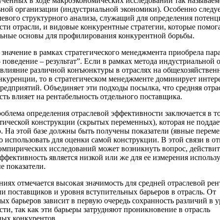
ученных в ходе макроэкономических исследований так называе
ной организации (индустриальной экономики). Особенно следу
левого структурного анализа, служащий для определения потенц
сти отрасли, и видовые конкурентные стратегии, которые помо
ьные основы для профилирования конкурентной борьбы.
значение в рамках стратегического менеджмента приобрела пар
– поведение – результат”. Если в рамках метода индустриальной
 влияние различной конъюнктуры в отраслях на общехозяйстве
онкуренции, то в стратегическом менеджменте доминирует интере
редприятий. Объединяет эти подходы посылка, что средняя отра
сть влияет на рентабельность отдельного поставщика.
облема определения отраслевой эффективности заключается в то
етической конструкции (скрытых переменных), которая не подда
 На этой базе должны быть получены показатели (явные переме
о использовать для оценки самой конструкции. В этой связи в 
 эмпирических исследований может возникнуть вопрос, действит
эффективность является низкой или же для ее измерения использ
е показатели.
ниях отмечается высокая значимость для средней отраслевой ре
и поставщиков и уровня вступительных барьеров в отрасль. От
ых барьеров зависит в первую очередь сохранность различий в 
сти, так как эти барьеры затрудняют проникновение в отрасль
ых конкурентов.