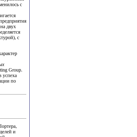
менилось с
игается
 предприятия
 на двух
еделяется
турой), с
характер
ых
ting Group.
в успеха
ации по
Портера,
делей и