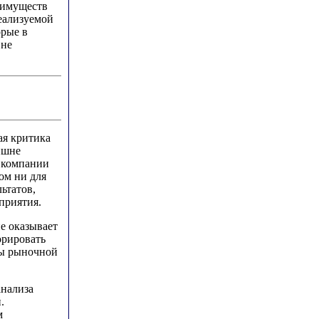
еимуществ
реализуемой
орые в
 не
ая критика
ишне
 компании
ом ни для
льтатов,
приятия.
е оказывает
орировать
ты рыночной
анализа
.
м