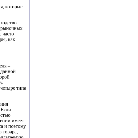
я, которые
сходство
и рыночных
с часто
ры, как
еля –
в данной
торой
у.
 четыре типа
ания
 Если
остью
жении имеет
са и поэтому
 товара,
едлагаемую