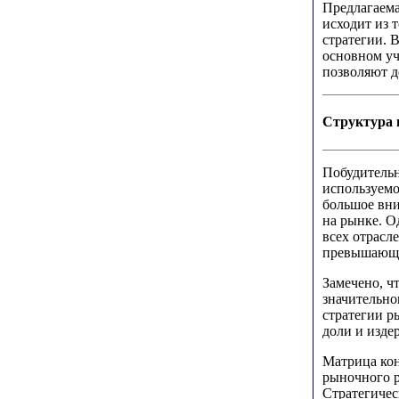
Предлагаема
исходит из 
стратегии. 
основном уч
позволяют д
Структура 
Побудительн
используемо
большое вн
на рынке. О
всех отрасле
превышающих
Замечено, ч
значительно
стратегии 
доли и изде
Матрица кон
рыночного р
Стратегиче