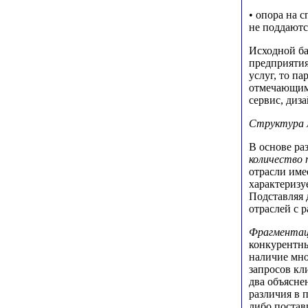
• опора на 
не поддаютс
Исходной ба
предприятия
услуг, то п
отмечающими
сервис, диз
Структура
В основе ра
количество
отрасли име
характеризу
Подставляя 
отраслей с 
Фрагментац
конкурентны
наличие мн
запросов кл
два объясне
различия в 
либо постав