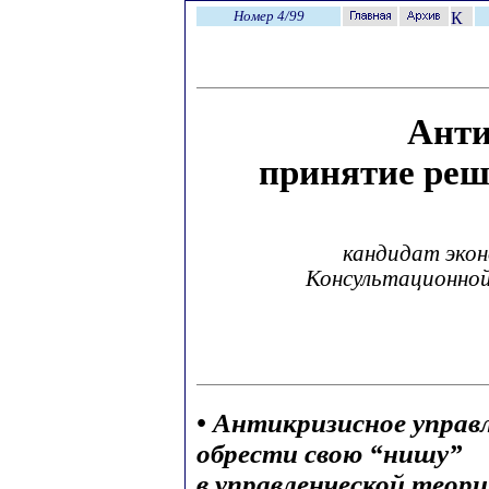
Номер 4/99
Анти
принятие реш
кандидат экон
Консультационной
• Антикризисное упра
обрести свою “нишу”
в управленческой теор