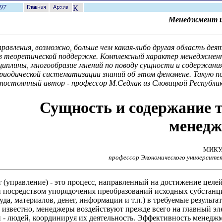
97
Менеджмент и
равления, возможно, больше чем какая-либо другая область дея
в теоретической поддержке. Комплексный характер менеджмен
циплины, многообразие мнений по поводу сущности и содержани
иодической систематизации знаний об этом феномене. Такую 
постоянный автор - профессор М.Седлак из Словацкой Республи
Сущность и содержание 
менедж
МИКУ
профессор Экономического университ
(управление) - это процесс, направленный на достижение целе
 посредством упорядочения преобразований исходных субстанц
уда, материалов, денег, информации и т.п.) в требуемые результа
к известно, менеджеры воздействуют прежде всего на главный эл
 - людей, координируя их деятельность. Эффективность менедж