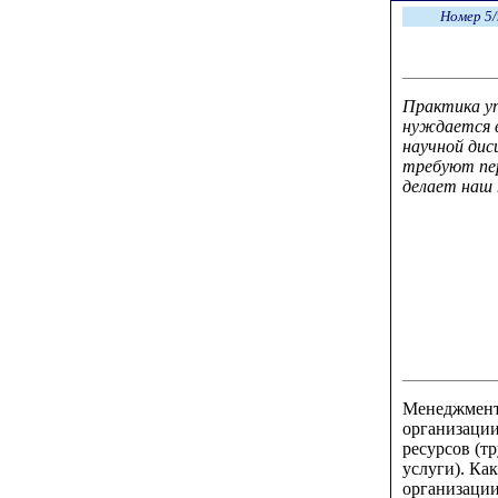
Номер 5/
Практика уп
нуждается 
научной дис
требуют пер
делает наш 
Менеджмент 
организации
ресурсов (тр
услуги). Ка
организации