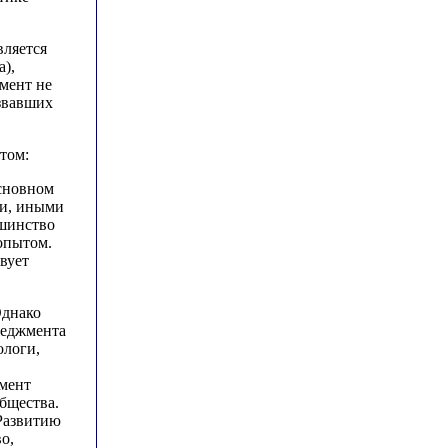
вляется
а),
мент не
звавших
том:
основном
ти, иными
ьшинство
опытом.
вует
Однако
неджмента
ологи,
жмент
бщества.
 Развитию
о,