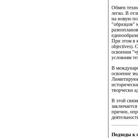
Обмен техни
легко. В от
на новую по
"образцов" 
разнопланов
единообрази
При этом в 
objectives)
освоения "ч
условиям тех
В междунаро
освоение зн
Лимитирующ
исторически
творчески а
В этой связ
заключается
причин, опр
деятельност
Подходы к 