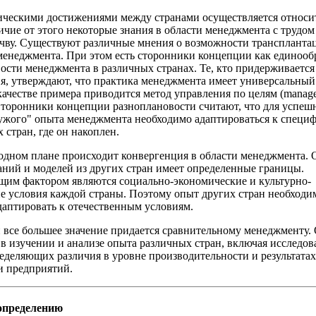
ческими достижениями между странами осуществляется относи
личие от этого некоторые знания в области менеджмента с трудом
чву. Существуют различные мнения о возможности транспланта
менеджмента. При этом есть сторонники концепции как единообр
ости менеджмента в различных странах. Те, кто придерживается
я, утверждают, что практика менеджмента имеет универсальный 
качестве примера приводится метод управления по целям (manag
. Сторонники концепции разноплановости считают, что для успеш
ужого" опыта менеджмента необходимо адаптироваться к специ
 стран, где он накоплен.
дном плане происходит конвергенция в области менеджмента. 
аний и моделей из других стран имеет определенные границы.
им фактором являются социально-экономические и культурно-
е условия каждой страны. Поэтому опыт других стран необходи
даптировать к отечественным условиям.
и все большее значение придается сравнительному менеджменту.
 в изучении и анализе опыта различных стран, включая исследов
еделяющих различия в уровне производительности и результатах
и предприятий.
определению