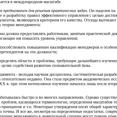
вается в международном масштабе.
предназначен для решения практических задач
. Он нацелен на
е и разработку правил эффективного управления с целью дости
ультатов, являющихся критерием его качества. Отсюда вытекаю
к теории менеджмента:
она должна предоставлять работникам, занятым практической де
огающие им повысить уровень управления;
способствовать повышению квалификации менеджеров и особен
претендентов на эти должности;
определять области и проблемы, требующие дальнейшего изучени
в целях содействия развитию познавательной базы.
джмента - молодая научная дисциплина, систематическая разрабо
а относительно недавно. Она стала предметом академических ис
XX в. при этом интенсивное изучение началось лишь после вто
абатывалась быстро и во многих направлениях. Однако существу
проблем, касающихся терминологии, определения масштабов т
 принципов и т.п. Некоторые утверждения носят общий характе
о точны. И все же, несмотря на определенные недостатки, совр
теории менеджмента в значительной степени могут помочь прак