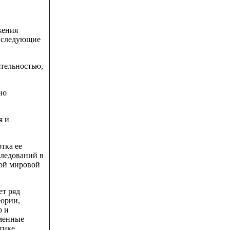
жения
т следующие
ятельностью,
но
я и
тка ее
следований в
рой мировой
ет ряд
еории,
р и
еменные
тике