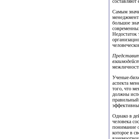
составляют 
Самым значи
менеджмента
большое зна
современных
Недостаток 
организацио
человеческо
Представит
взаимодейст
межличност
Ученые-бихе
аспекта мен
того, что м
должны испо
правильный 
эффективны
Однако в де
человека со
понимание о
которое в с
взаимоотнош