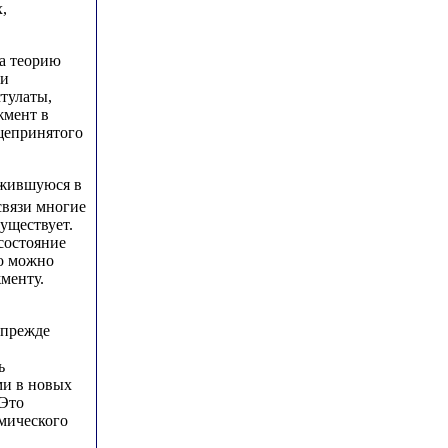
,
а теорию
ли
стулаты,
жмент в
щепринятого
ожившуюся в
 связи многие
уществует.
 состояние
ко можно
менту.
,
 прежде
ь
ми в новых
 Это
мического