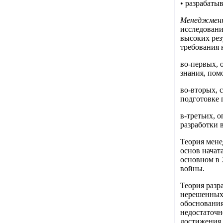
• разрабаты
Менеджмент 
исследовани
высоких рез
требования 
во-первых, 
знания, пом
во-вторых, 
подготовке 
в-третьих, 
разработки 
Теория мене
основ начат
основном в 
войны.
Теория разр
нерешенных 
обоснования
недостаточн
достижения 