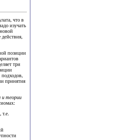
лата, что в
надо изучать
сновой
 действия,
ной позиции
ариантов
еляет три
озиции
 подходов,
ии принятия
 и теории
сиомах:
 т.е.
ий
купности