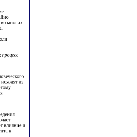
ие
айно
 во многих
а.
роли
 процесс
ловеческого
 исходят из
этому
ся
ведения
ючает
ют влияние и
ента к