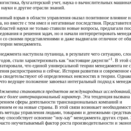
логистика, бухгалтерский учет, наука о вычислительных машинах
 науки и другие отрасли знаний.
ный взрыв в области управления оказал позитивное влияние н
, но вместе с тем имел и негативные последствия. Представите
бластей науки не только ставили новые вопросы, предлагали по
едования и решения задач, но и начали интерпретировать менед
и со своими представлениями и даже выдвигали отличное от об
теории менеджмента.
неджмента наступила путаница, в результате чего ситуацию, сл
1
 годов, стали характеризовать как "настоящие джунгли"
. В этой
татировали, что единой универсальной теории менеджмента не с
рения распространена и сейчас. История развития и современное
 свидетельствуют об определенных неясностях в теории. Одна
 что ведущее положение завоевал интегральный подход к менедж
еджмента становится предметом международных исследований
все более интернациональный характер
. Эта тенденция вызвана
рением сферы деятельности транснациональных компаний и
ением ее на новые страны. В этой связи возникает необходимост
ть методы управления людьми, товарами и денежными средства
ему способствует освоение "ноу-хау" менеджмента других стран.
часто неучитываемый фактор роста производительности и эконо