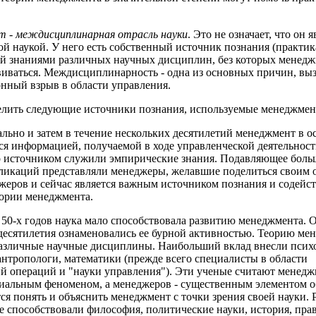
 - междисциплинарная отрасль науки
. Это не означает, что он я
ой наукой. У него есть собственный источник познания (практик
 знаниями различных научных дисциплин, без которых менедж
виваться. Междисциплинарность - одна из основных причин, вы
ный взрыв в области управления.
лить следующие источники познания, используемые менеджмен
ально и затем в течение нескольких десятилетий менеджмент в 
я информацией, получаемой в ходе управленческой деятельнос
о источником служили эмпирические знания. Подавляющее бол
ликаций представляли менеджеры, желавшие поделиться своим 
еров и сейчас является важным источником познания и содейст
ории менеджмента.
а 50-х годов наука мало способствовала развитию менеджмента. 
есятилетия ознаменовались ее бурной активностью. Теорию ме
азличные научные дисциплины. Наибольший вклад внесли псих
антропологи, математики (прежде всего специалисты в области
й операций и "науки управления"). Эти ученые считают менед
альным феноменом, а менеджеров - существенным элементом о
ся понять и объяснить менеджмент с точки зрения своей науки.
е способствовали философия, политические науки, история, прав