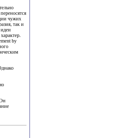
тельно
 переносятся
ции чужих
азия, так и
 идеи
характер.
ement by
ного
фическим
Однако
мо
 Он
ание