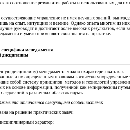
я как соотношение результатов работы и использованных для их
 осуществляющие управление не имея научных знаний, вынужд
лишь на опыт, интуицию и везение. Однако опыта многим из них 
учше руководят и достигают более высоких результатов, если в
еджмента и умело применяют свои знания на практике.
 специфика менеджмента
й дисциплины
чную дисциплину) менеджмента можно охарактеризовать как
анные и по определенным правилам логически упорядоченные 
щие собой систему принципов, методов и технологий управлен
ых на основе информации, полученной как эмпирическим путем,
исследований в различных областях науки.
еджмента отличается следующими особенностями
:
вана на решение практических задач;
дисциплинарный характер;