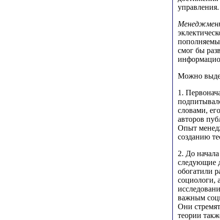
управления.
Менеджмент
эклектическ
пополняемый
смог бы раз
информацион
Можно выде
1. Первонач
подпитывалс
словами, ег
авторов пуб
Опыт менедж
созданию те
2. До начал
следующие д
обогатили р
социологи, 
исследовани
важным соци
Они стремят
теории такж