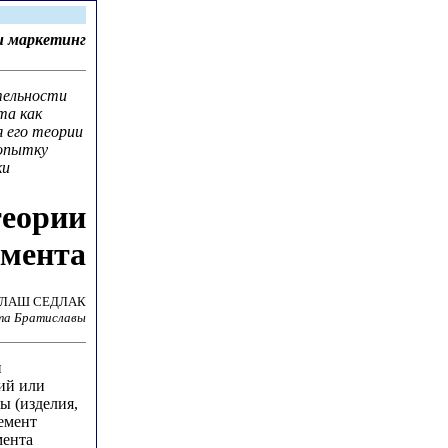
 маркетинг
тельности
та как
я его теории
попытку
ки
теории
мента
ЛАШ СЕДЛАК
ета Братиславы
й
ий или
ты (изделия,
емент
мента