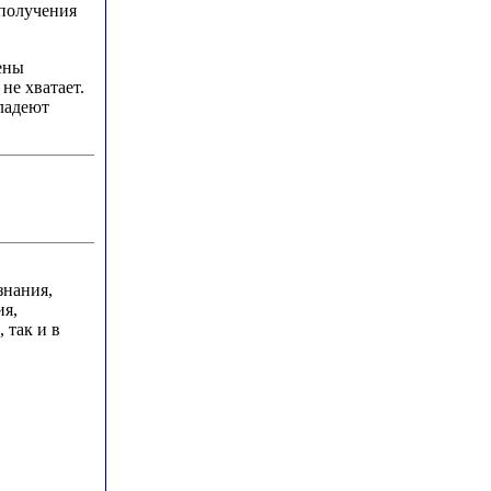
 получения
ены
не хватает.
ладеют
знания,
ия,
 так и в