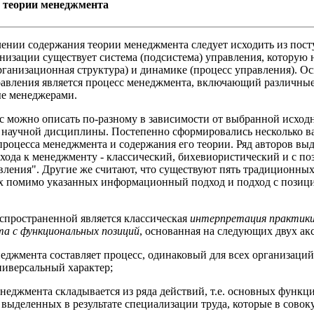
 теории менеджмента
ении содержания теории менеджмента следует исходить из посту
низации существует система (подсистема) управления, которую 
организационная структура) и динамике (процесс управления). О
авления является процесс менеджмента, включающий различные
е менеджерами.
с можно описать по-разному в зависимости от выбранной исход
 научной дисциплины. Постепенно сформировались несколько в
роцесса менеджмента и содержания его теории. Ряд авторов выд
хода к менеджменту - классический, бихевиористический и с п
вления". Другие же считают, что существуют пять традиционных
 помимо указанных информационный подход и подход с позиц
спространенной является классическая
интерпретация практики
а с функциональных позиций
, основанная на следующих двух ак
неджмента составляет процесс, одинаковый для всех организаций,
иверсальный характер;
енеджмента складывается из ряда действий, т.е. основных функц
 выделенных в результате специализации труда, которые в сово