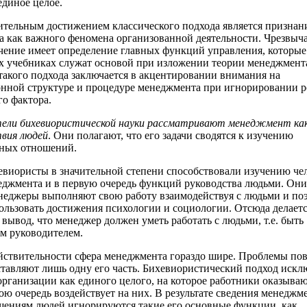
единое целое.
тельным достижением классического подхода является признан
 как важного феномена организованной деятельности. Чрезвыч
чение имеет определение главных функций управления, которые
 учебниках служат основой при изложении теории менеджмент
такого подхода заключается в акцентировании внимания на
нной структуре и процедуре менеджмента при игнорировании 
го фактора.
ели бихевиористической науки рассматривают менеджмент как
вия людей
. Они полагают, что его задачи сводятся к изучению
ных отношений.
виористы в значительной степени способствовали изучению че
еджмента и в первую очередь функций руководства людьми. Они
енеджеры выполняют свою работу взаимодействуя с людьми и по
льзовать достижения психологии и социологии. Отсюда делает
вывод, что менеджер должен уметь работать с людьми, т.е. быть
м руководителем.
йствительности сфера менеджмента гораздо шире. Проблемы по
ставляют лишь одну его часть. Бихевиористический подход искл
рганизации как единого целого, на которое работники оказыва
вою очередь воздействует на них. В результате сведения менеджм
ениям людей игнорируются такие его основные функции, как