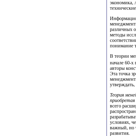
экономика, 
технические
Информацион
менеджмента
различных о
методы иссл
соответстви
понимание 
В теории ме
начале 60-х
авторы конс
Эта точка з
менеджмента
утверждать,
Теория мен
приобретая 
всего расши
распростран
разрабатыва
условиях, ч
важный, но 
развития.