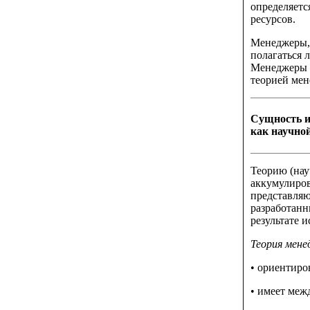
определяетс
ресурсов.
Менеджеры,
полагаться 
Менеджеры л
теорией мен
Сущность и
как научно
Теорию (нау
аккумулиров
представляю
разработанн
результате 
Теория мен
• ориентиро
• имеет меж