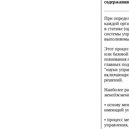
содержания
При определ
каждой орга
в статике (
системы упр
выполняемы
Этот процес
или базовой
понимания п
главных под
"науки упра
включающих
решений.
Наиболее ра
менеджмент
• основу ме
имеющий ун
• процесс м
управления,