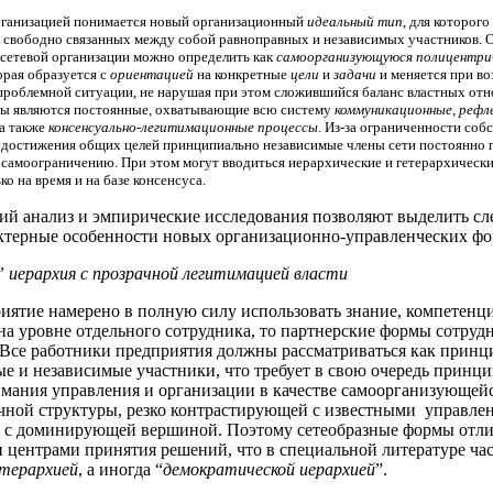
рганизацией понимается новый организационный
идеальный тип
, для которого
и свободно связанных между собой равноправных и независимых участников.
сетевой организации можно определить как
самоорганизующуюся полицентри
орая образуется с
ориентацией
на конкретные
цели
и
задачи
и меняется при в
проблемной ситуации, не нарушая при этом сложившийся баланс властных отн
ры являются постоянные, охватывающие всю систему
коммуникационные
,
рефл
 а также
консенсуально-легитимационные процессы
. Из-за ограниченности соб
я достижения общих целей принципиально независимые члены сети постоянно 
 самоограничению. При этом могут вводиться иерархические и гетерархическ
ко на время и на базе консенсуса.
ий анализ и эмпирические исследования позволяют выделить с
ктерные особенности новых организационно-управленческих фо
 иерархия с прозрачной легитимацией власти
иятие намерено в полную силу использовать знание, компетенц
а уровне отдельного сотрудника, то партнерские формы сотруд
Все работники предприятия должны рассматриваться как прин
е и независимые участники, что требует в свою очередь принц
мания управления и организации в качестве самоорганизующей
ной структуры, резко контрастирующей с известными управле
 с доминирующей вершиной. Поэтому сетеобразные формы отл
 центрами принятия решений, что в специальной литературе ча
етерархией
, а иногда “
демократической иерархией
”.