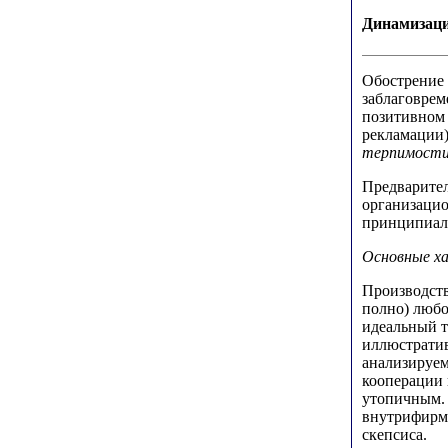
Динамизаци
Обострение 
заблаговрем
позитивном 
рекламации)
терпимости
Предварител
организацио
принципиал
Основные х
Производств
полно) люб
идеальный т
иллюстратив
анализируе
кооперации
утопичным. 
внутрифирм
скепсиса.