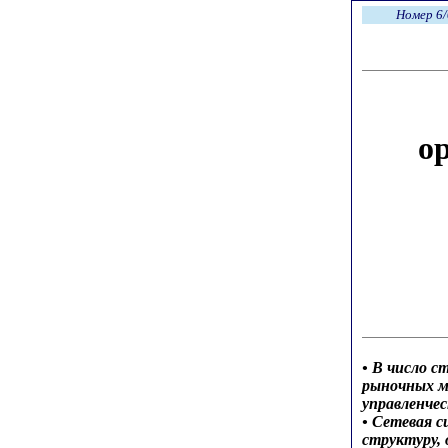
Номер 6/
о
• В число 
рыночных м
управленчес
• Сетевая 
структуру,