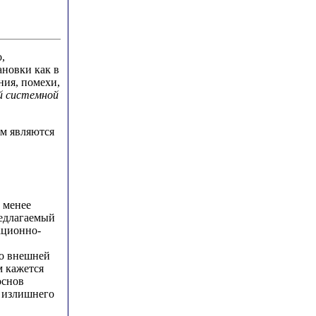
,
ановки как в
ния, помехи,
й системной
м являются
 менее
редлагаемый
ационно-
во внешней
 кажется
основ
 излишнего