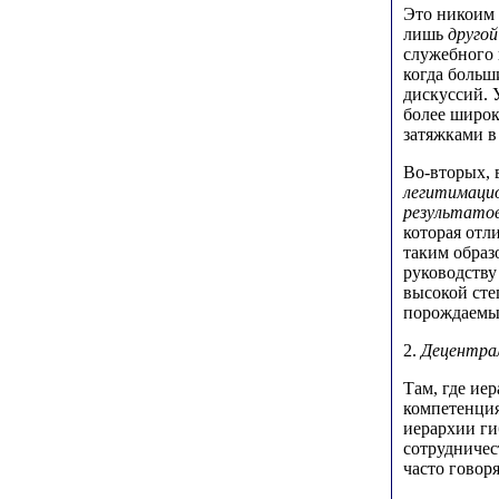
Это никоим о
лишь
другой
служебного 
когда больш
дискуссий. 
более широк
затяжками в
Во-вторых, 
легитимаци
результато
которая отл
таким обра
руководству
высокой ст
порождаемы
2.
Децентрал
Там, где ие
компетенция
иерархии г
сотрудничес
часто говор