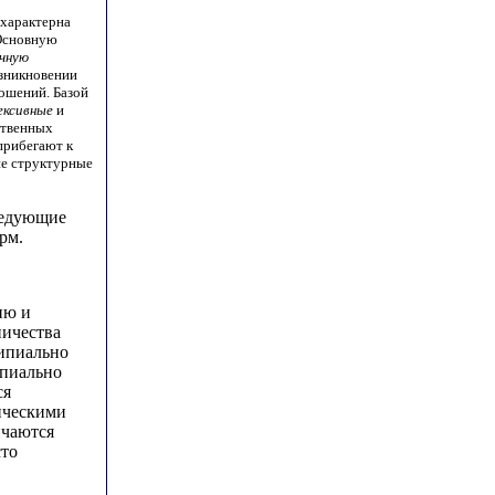
 характерна
 Основную
чную
озникновении
ошений. Базой
ексивные
и
ственных
прибегают к
ие структурные
ледующие
рм.
ию и
ничества
ципиально
ипиально
ся
нческими
ичаются
сто