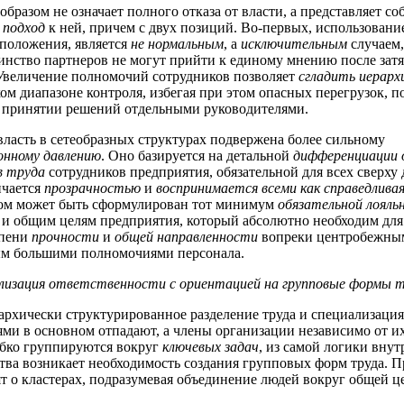
бразом не означает полного отказа от власти, а представляет со
 подход
к ней, причем с двух позиций. Во-первых, использование 
положения, является
не нормальным
, а
исключительным
случаем
инство партнеров не могут прийти к единому мнению после за
Увеличение полномочий сотрудников позволяет
сгладить иерарх
ом диапазоне контроля, избегая при этом опасных перегрузок, 
 принятии решений отдельными руководителями.
власть в сетеобразных структурах подвержена более сильному
онному давлению
. Оно базируется на детальной
дифференциации 
в труда
сотрудников предприятия, обязательной для всех сверху 
ичается
прозрачностью
и
воспринимается всеми как справедлива
зом может быть сформулирован тот минимум
обязательной лояль
 и общим целям предприятия, который абсолютно необходим для
епени
прочности
и
общей направленности
вопреки центробежным
м большими полномочиями персонала.
изация ответственности с ориентацией на групповые формы 
рархически структурированное разделение труда и специализаци
ми в основном отпадают, а члены организации независимо от их
ибко группируются вокруг
ключевых задач
, из самой логики внут
тва возникает необходимость создания групповых форм труда. П
ят о кластерах, подразумевая объединение людей вокруг общей ц