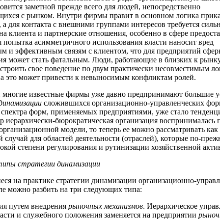
новится заметной прежде всего для людей, непосредственно
ихся с рынком. Внутри фирмы правит в основном логика прика
 а для контакта с внешними группами интересов требуется силь
на клиента и партнерские отношения, особенно в сфере предост
я попытка асимметричного использования власти наносит вред
м и эффективным связям с клиентом, что для предприятий сфе
я может стать фатальным. Люди, работающие в близких к рынку
троить свое поведение по двум практически несовместимым л
а это может привести к невыносимым конфликтам ролей.
и многие известные фирмы уже давно предпринимают большие у
динамизации
сложившихся организационно-управленческих фор
спектра форм, применяемых предприятиями, уже стало тенденци
р иерархически-бюрократическая организация воспринималась п
 организационной модели, то теперь ее можно рассматривать как
 случай для областей деятельности (отраслей), которые по-пре
окой степени регулирования и рутинизации хозяйственной акти
типы стратегии динамизации
ся на практике стратегии динамизации организационно-управ
ле можно разбить на три следующих типа:
ия путем внедрения
рыночных механизмов
. Иерархическое управ
сти и служебного положения заменяется на предприятии
рыно