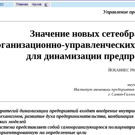
01
Управление п
Значение новых сетеоб
рганизационно-управленчески
для динамизации предп
ЙОХАННЕС Р
нау
Институт экономики предприятия
г. Санкт-Галле
стратегий динамизации предприятий входят внедрение внутр
еханизмов, развитие духа предпринимательства, комбинация
ких моделей
система представляет собой самоорганизующуюся полицентр
 ориентированную на определенные цели