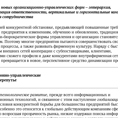
новых организационно-управленческих форм – гетерархия,
зация ответственности, вертикальные и горизонтальные ко
я сотрудничества
ей конкурентной обстановке, предъявляющей повышенные треб
 предприятия к изменениям, обучению и обновлению, традици
и-бюрократические формы управления и организации становятс
м. Поэтому многие предприятия пытаются совершенствовать св
 процессы, а также развивать фирменную культуру. Наряду с бы
 внешних сетей кооперации с субпоставщиками, клиентами,
ми схожего профиля и даже конкурентами внутрифирменная сет
 превращается в новое, перспективное средство динамизации пр
онно-управленческие
ерепутье
технологическое развитие
, прежде всего информационных и
онных технологий, и связанное с этим наступление
глобализац
 условия конкурентной борьбы для большинства предприятий быс
собенно это относится к глобально действующим компаниям сфе
 возросшая прозрачность рынка, низкие издержки поиска инфо