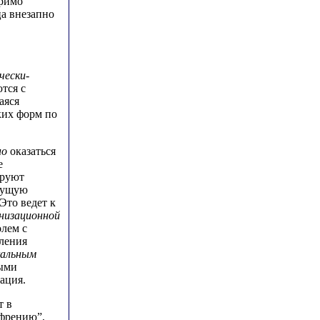
еримо
а внезапно
чески-
тся с
аяся
ких форм по
но
оказаться
е
ируют
стущую
Это ведет к
низационной
олем с
ления
кальным
ными
ация.
т в
офрению”,