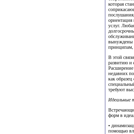
которая ста
соприкасающ
послушания,
ориентация 
услуг. Люба
долгосрочны
обслуживани
вынуждены с
принципам, 
В этой связ
развитию и
Расширение 
недавних по
как образец
специальный
требуют выс
Идеальные 
Встречающие
форм в идеа
• динамизац
помощью вла