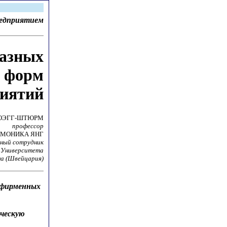
редприятием
разных
х форм
риятий
ЮЭГГ-ШТЮРМ
профессор
МОНИКА ЯНГ
чный сотрудник
 Университета
на (Швейцария)
ифирменных
ическую