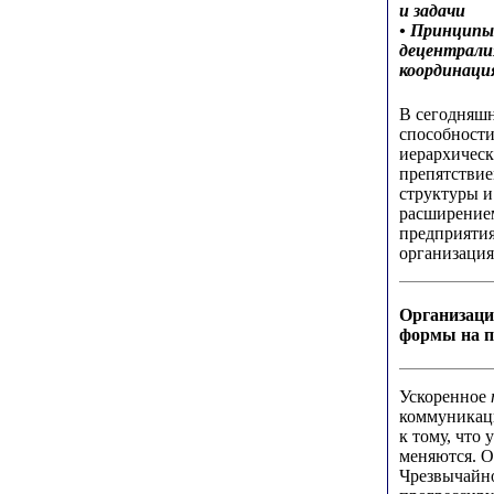
и задачи
• Принципы 
децентрали
координаци
В сегодняшн
способности
иерархическ
препятствие
структуры и
расширением
предприятия
организация
Организаци
формы на п
Ускоренное
коммуникаци
к тому, что
меняются. О
Чрезвычайно