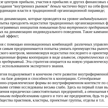
зе центров прибыли, участия в прибылях и других финансовых 
создания “внутренних рынков”
деньги
частично берут на себя фу
ординации власти в традиционной организационной пирамиде;
по динамизации, которые проводятся на уровне
индивидуального
пытка преодолеть недостатки традиционных организационных ф
ограммных инициатив
повышения духа внутреннего предприни
ых на динамизацию индивидуального поведения. Такие кампани
ый эффект;
ция с помощью инновационных комбинаций различных управле
м самым предпринимается попытка увязать преимущества рыно
ского контроля, минимизируя недостатки последнего и ориентир
ационные формы кооперации в виде
альянсов
,
стратегических с
х предприятий
. Эта стратегия опирается на новую управленческ
с использованием экспертного знания.
тегия подразумевает в конечном счете развитие внутрифирменно
 на базе доверия и способности к кооперации. Сетеобразные
нно-управленческие формы во внутрифирменном контексте по 
ми сетями исследованы весьма слабо. Здесь на первый план вы
шения юридически самостоятельных предприятий, а
отношения
нными подразделениями
одного и того же предприятия, будь то р
бщества практиков, кластеры, проектные группы, отделы и т.п.