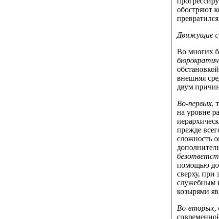
прогрессиру
обостряют к
превратился
Движущие с
Во многих б
бюрократиче
обстановкой
внешняя сре
двум причи
Во-первых
, 
на уровне р
иерархическ
прежде все
сложность 
дополните
безответст
помощью до
сверху, при
служебным к
козырями яв
Во-вторых
,
современной