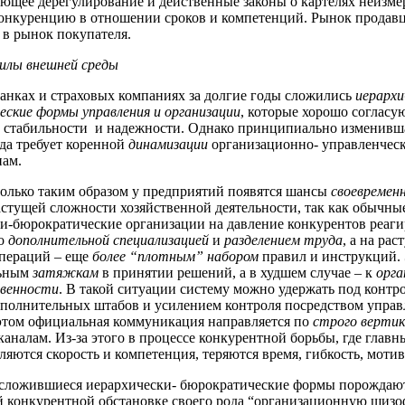
ющее дерегулирование и действенные законы о картелях неизм
онкуренцию в отношении сроков и компетенций. Рынок продавц
 в рынок покупателя.
илы внешней среды
анках и страховых компаниях за долгие годы сложились
иерархи
ские формы управления и организации
, которые хорошо согласую
 стабильности и надежности. Однако принципиально изменивш
да требует коренной
динамизации
организационно- управленчес
нам.
только таким образом у предприятий появятся шансы
своевремен
астущей сложности хозяйственной деятельности, так как обычны
и-бюрократические организации на давление конкурентов реаг
го
дополнительной специализацией
и
разделением труда
, а на ра
операций – еще
более “плотным” набором
правил и инструкций. 
льным
затяжкам
в принятии решений, а в худшем случае – к
орга
венности
. В такой ситуации систему можно удержать под контр
полнительных штабов и усилением контроля посредством управ
 этом официальная коммуникация направляется по
строго верти
аналам. Из-за этого в процессе конкурентной борьбы, где глав
ляются скорость и компетенция, теряются время, гибкость, мотив
 сложившиеся иерархически- бюрократические формы порождаю
 конкурентной обстановке своего рода “организационную шиз