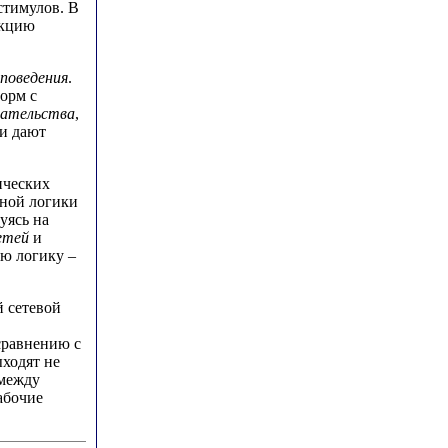
стимулов. В
нкцию
 поведения
.
орм с
мательства
,
и дают
нческих
чной логики
уясь на
етей
и
ую логику –
й сетевой
сравнению с
ходят не
между
абочие