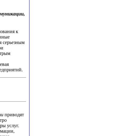
ммуникации,
ования к
онные
я серьезным
ои
стрым
евая
едприятий.
ии
приводят
тро
ры услуг.
рмации,