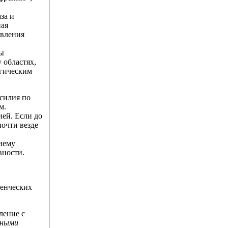
за и
ная
авления
ры
 областях,
огическим
силия по
м.
ей. Если до
очти везде
жнему
вности.
ленческих
ление с
чными