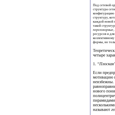
Под сетевой о
структура сет
конфигурацию 
структуру, кот
каждой новой 
такой структу
переговорные
,
ресурсов и дл
коллективному
формы, но толь
Теоретическ
четыре хара
1.
“Плоская”
Если предпр
мотивацию н
неизбежны. 
равноправны
нового пони
полицентрич
пирамидами
несколькими
называют
г