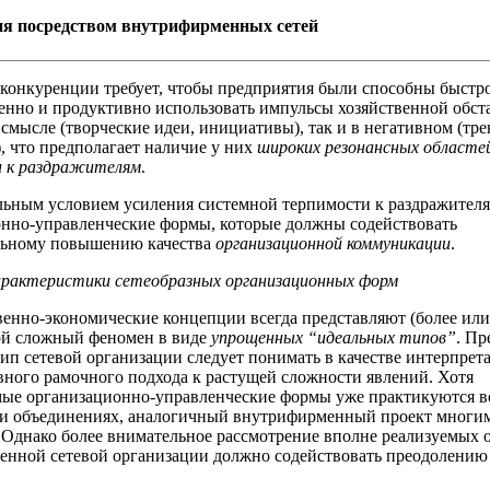
я посредством внутрифирменных сетей
конкуренции требует, чтобы предприятия были способны быстро
енно и продуктивно использовать импульсы хозяйственной обст
смысле (творческие идеи, инициативы), так и в негативном (тре
, что предполагает наличие у них
широких резонансных областе
 к раздражителям
.
ьным условием усиления системной терпимости к раздражителя
нно-управленческие формы, которые должны содействовать
ьному повышению качества
организационной коммуникации
.
арактеристики сетеобразных организационных форм
енно-экономические концепции всегда представляют (более или
ой сложный феномен в виде
упрощенных “идеальных типов”
. П
ип сетевой организации следует понимать в качестве интерпрет
ного рамочного подхода к растущей сложности явлений. Хотя
мые организационно-управленческие формы уже практикуются 
 и объединениях, аналогичный внутрифирменный проект многим
Однако более внимательное рассмотрение вполне реализуемых 
енной сетевой организации должно содействовать преодолению