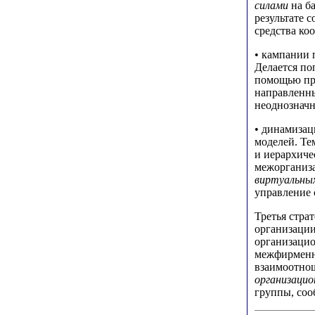
силами
на ба
результате 
средства ко
• кампании 
Делается по
помощью пр
направленн
неоднозначн
• динамиза
моделей. Те
и иерархиче
межорганиз
виртуальны
управление 
Третья стра
организации
организацио
межфирменны
взаимоотно
организацио
группы, соо