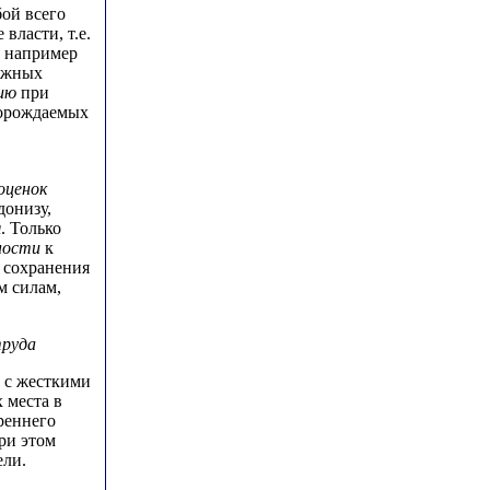
бой всего
власти, т.е.
, например
тяжных
ию
при
порождаемых
оценок
донизу,
я
. Только
ности
к
 сохранения
 силам,
труда
я с жесткими
 места в
реннего
ри этом
ели.