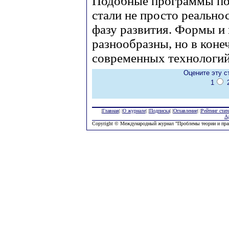
Подобные программы по
стали не просто реально
фазу развития. Формы и
разнообразны, но в коне
современных технологий
Оцените эту с
1
|
Главная
| |
О журнале
| |
Подписка
| |
Оглавление
| |
Рейтинг стат
А
Copyright © Международный журнал "Проблемы теории и пра