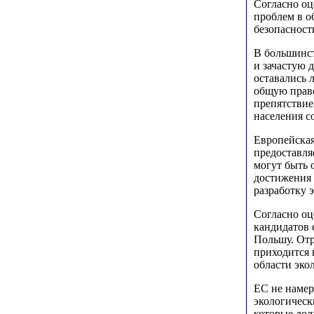
Согласно оц
проблем в о
безопасност
В большинст
и зачастую 
оставались 
общую право
препятствие
населения с
Европейская
предоставля
могут быть 
достижения 
разработку 
Согласно оц
кандидатов 
Польшу. Отр
приходится 
области эко
ЕС не намер
экологическ
которые дол