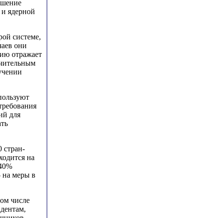
ешение
 и ядерной
рой системе,
чаев они
нию отражает
ачительным
учении
пользуют
требования
ий для
ать
 стран-
ходится на
 40%
 на меры в
том числе
дентам,
чников.