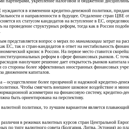
ми партнерами, укрепление налоговой и бюджетной дисциплин
 нуждаются в изменении кредитно-денежной политики, придан
бильности и направленности в будущее. Отдаление стран ЦВЕ о
сняется их статусом кандидатов на вступление в ЕС, определя
ь на проведение структурных реформ, тогда как в России подо
.
м представляется вопрос о мерах по
минимизации
затрат на ра
как ЕС, так и стран-кандидатов в ответ на нестабильность фина
ономический кризис в России. На первое место ставится скорей
институциональных реформ в сфере финансовых рынков. С точк
расходов наилучшее решение дает открытость рынков капитала 
 со стороны более эффективных иностранных финансовых учре
 за движением капиталов.
ча – осуществление более прозрачной и надежной кредитно-дене
олитики. Чтобы смягчить внешнее шоковое воздействие и мин
формационной асимметрии на финансовую систему, кредитно-де
лжна быть ориентирована на перспективу.
я валютной политики, то лучшим вариантом является плавающи
различия в режимах валютных курсов стран Центральной Евро
ых по типу валютного совета (Болгария, Литва, Эстония) до п