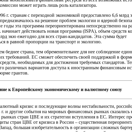
омиссии может играть лишь роль катализатора.
996 г. странам с переходной экономикой предоставлено 6,6 млрд 
предназначалось на решение проблем экологии и ядерной безопа
 годы эта программа переориентирована непосредственно на 
г. начинает действовать новая программа (ISPA), объем средств к
млрд экю ежегодно для всех стран-кандидатов. Эта сумма будет
ься в равной пропорции на транспорт и экологию.
ем беднее страна, тем обременительнее для нее соблюдение еди
их требований. ЕС сможет обеспечить своей поддержкой в форм
средств, необходимых для достижения требуемых стандартов. Те
го различных вариантов доступа к иностранным финансовым ис
форме грантов.
ние к Европейскому экономическому и валютному союзу
алютный кризис и последующие волны нестабильности, россий
8 г. и другие события на мировых финансовых рынках сказались 
рынках стран ЦВЕ и их стратегии вступления в ЕС. Интерес пр
щиты стран ЦВЕ от кризиса в России – существенная переориент
 Запад, большая изобретательность в организации сложных барт