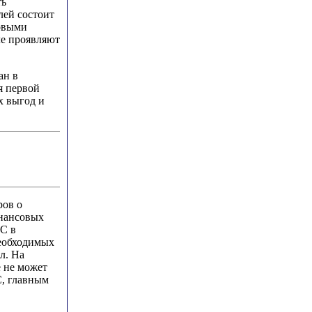
ть
лей состоит
вовыми
ле проявляют
ан в
я первой
х выгод и
ров о
инансовых
ЕС в
необходимых
л. На
е не может
С, главным