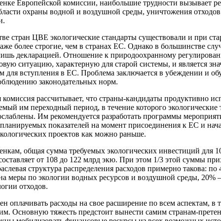
енке Европейской комиссии, наибольшие трудности вызывает р
бласти охраны водной и воздушной среды, уничтожения отходов
и.
ве стран ЦВЕ экологические стандарты существовали и при ста
даже более строгие, чем в странах ЕС. Однако в большинстве слу
лишь декларацией. Отношение к природоохранному регулирова
вую ситуацию, характерную для старой системы, и является зн
м для вступления в ЕС. Проблема заключается в убеждении и об
облюдению законодательных норм.
 комиссия рассчитывает, что страны-кандидаты продуктивно ис
емый им переходный период, в течение которого экологические 
ослаблены. Им рекомендуется разработать программы мероприят
планируемых показателей на момент присоединения к ЕС и нач
экологических проектов как можно раньше.
енкам, общая сумма требуемых экологических инвестиций для 10
составляет от 108 до 122 млрд экю. При этом 1/3 этой суммы при
аслевая структура распределения расходов примерно такова: по
на меры по экологии водных ресурсов и воздушной среды, 20% –
логии отходов.
ен оплачивать расходы на свое расширение по всем аспектам, в 
им. Основную тяжесть предстоит вынести самим странам-претен
жны мобилизовать финансовые ресурсы из всех возможных исто