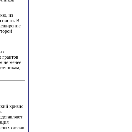
экю, из
сности. В
расширение
оторой
ных
е грантов
м не менее
точникам,
ский кризис
на
едставляют
ация
ерных сделок