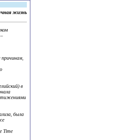
учная жизнь
аком
 –
м причинам,
о
лийский) в
рнала
остижениями
лиза, была
же
e Time