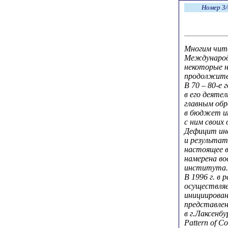
Номер 3/
Многим чит
Международ
некоторые н
продолжите
В 70 – 80-е 
в его деяте
главным обр
в бюджет и
с ним своих
Дефицит ин
и результат
настоящее в
намерена во
института.
В 1996 г. в
осуществля
инициирован
представлен
в г.Лаксенбу
Pattern of Co