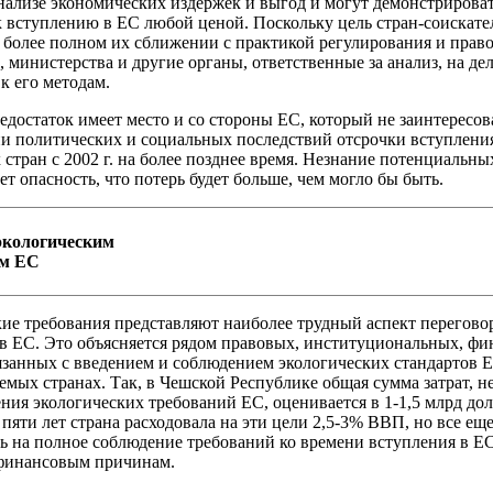
нализе экономических издержек и выгод и могут демонстрирова
к вступлению в ЕС любой ценой. Поскольку цель стран-соискате
 более полном их сближении с практикой регулирования и пра
 министерства и другие органы, ответственные за анализ, на де
к его методам.
достаток имеет место и со стороны ЕС, который не заинтересов
и политических и социальных последствий отсрочки вступлени
 стран с 2002 г. на более позднее время. Незнание потенциальны
ет опасность, что потерь будет больше, чем могло бы быть.
экологическим
ям ЕС
ие требования представляют наиболее трудный аспект перегово
в ЕС. Это объясняется рядом правовых, институциональных, ф
язанных с введением и соблюдением экологических стандартов 
емых странах. Так, в Чешской Республике общая сумма затрат, 
ния экологических требований ЕС, оценивается в 1-1,5 млрд дол
пяти лет страна расходовала на эти цели 2,5-3% ВВП, но все ещ
ь на полное соблюдение требований ко времени вступления в Е
 финансовым причинам.