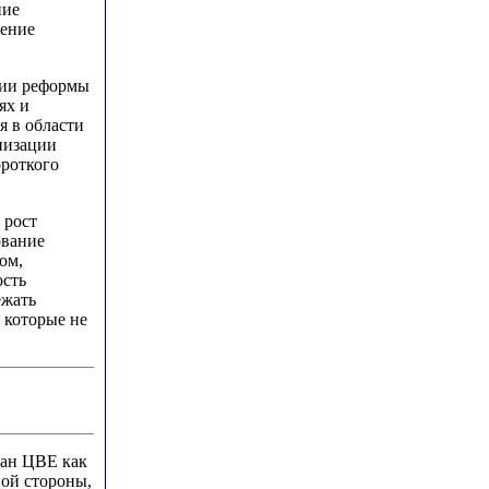
ние
жение
ции реформы
ях и
я в области
низации
ороткого
 рост
ование
ом,
ость
ежать
, которые не
ран ЦВЕ как
ой стороны,