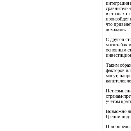
интеграция 
сравнительн
в странах с
произойдет 
что приведе
доходами.
С другой ст
масштабах м
основным ст
инвестицион
Таким образ
факторов ил
могут, напр
капиталовл
Нет сомнени
странам-пре
учетом крат
Возможно ли
Греции подт
При определ