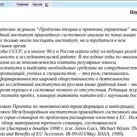
00
На
ателям журнала “Проблемы теории и практики управления” зн
ный институт прикладного системного анализа не понаслышке
е только могли посещать институт, но и трудиться в нем
льное время.
годы СССР, а в начале 90-х и Россия играли одну из ведущих ролей
льности и исследовательской работе. В последние годы по многи
азом из-за невозможности платить регулярные взносы
нститута и выделять необходимые средства на сотрудничеств
 организаций, ученых и специалистов, – эта роль уменьшилась.
формированности широкой общественности о деятельности
ах исследований института на русском языке (рабочий язык – анг
ремя перешел в состояние полного ее отсутствия. Редакция жу
сполнить пробел, планируя знакомить читателей с научными д
 рамках Проекта по экономической трансформации и интеграции,
емого Международным институтом прикладного системного ана
а серия семинаров по проблемам расширения членства в ЕС. Ни
 обзор материалов третьего семинара, состоявшегося
рге (Австрия) в декабре 1998 г. (см: Jаnos Gаcs, Michael Wyzan. Th
sts and Benefits of EU Accession. IR-99-015/May. IIASA, 1999).