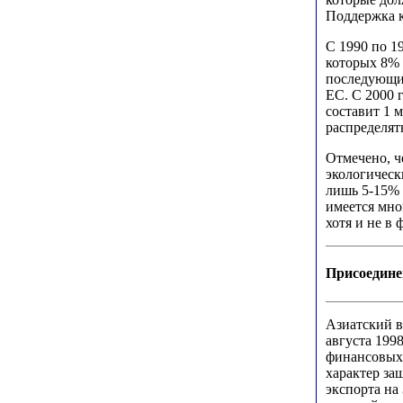
Поддержка к
C 1990 по 1
которых 8% 
последующие
ЕС. С 2000 
составит 1 
распределят
Отмечено, ч
экологическ
лишь 5-15% 
имеется мно
хотя и не в 
Присоедине
Азиатский в
августа 199
финансовых 
характер за
экспорта на