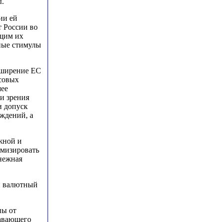
ы.
ии ей
т России во
ющим их
бные стимулы
сширение ЕС
нсовых
шее
и зрения
и допуск
ждений, а
жной и
имизировать
нежная
й валютный
пы от
лавающего