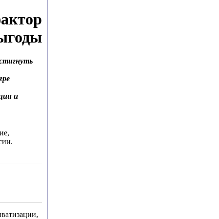
фактор
выгоды
остигнуть
ере
ции и
ие,
сии.
иватизации,