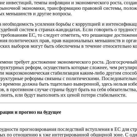
ие инвестиций, темпы инфляции и экономического роста, созда
 рыночной экономики, трансформацию правовой системы, поло
ых меньшинств и другие вопросы.
 необходимость усиления борьбы с коррупцией и интенсифика
судебной систем в странах-кандидатах. Если говорить о трудност
 требованиям ЕС, то следует отметить, что решающие достижени
ния политических прав, прав национальных меньшинств и орга
ских выборов могут быть обеспечены в течение относительно к
емени требует достижение экономического роста. Долгосрочный
структурных реформ, осуществить которые сложнее, чем регулир
и макроэкономическая стабилизация каким-либо другим способ
труктурные реформы связаны с политическими. Последовательн
о времени должна быть тщательно выверенной, здесь нельзя изб
в, в противном случае страны будут брать на себя обязательства
лнить, или будут выполнять их ценой потери стабильности.
рации и прогноз на будущее
удности прогнозирования последствий вступления в ЕС для ст
ых по отношению к уже интегрированной обширной зоне. С одн