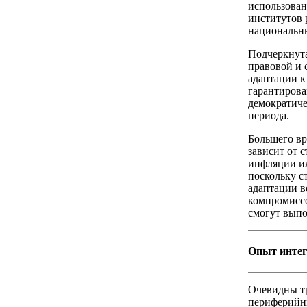
использован
институтов
национальн
Подчеркнута
правовой и 
адаптации к
гарантирова
демократиче
периода.
Большего вр
зависит от 
инфляции ил
поскольку с
адаптации в
компромиссо
смогут выпо
Опыт интег
Очевидны тр
периферийн