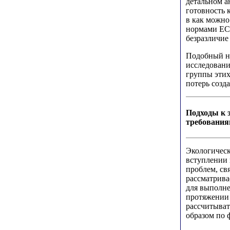
детальном а
готовность 
в как можно
нормами ЕС,
безразличие 
Подобный не
исследовани
группы этих
потерь созда
Подходы к 
требовани
Экологическ
вступлении 
проблем, св
рассматрива
для выполне
протяжении 
рассчитыват
образом по