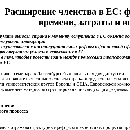
Расширение членства в ЕС: 
времени, затраты и 
лучить выгоды, страна к моменту вступления в ЕС должна д
ого уровня интеграции
е осуществление институциональных реформ в финансовой сф
ервоочередным условием вступления в ЕС
ь в том, чтобы провести грань между процессами трансформа
 в ЕС
тников семинара в Лаксенбурге был идеальным для дискуссии –
ли и правительственные эксперты стран-кандидатов на вступлен
ли университетских кругов Европы и США, Европейской комис
письменные материалы сгруппированы по следующим разделам.
явления
ного процесса
здела отражала структурные реформы в экономике, процессы пр