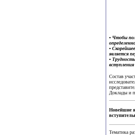
• Чтобы по
определенн
• Скорейше
является п
• Трудност
вступления
Состав учас
исследовате
представите
Доклады и 
Новейшие 
вступитель
Тематика ра