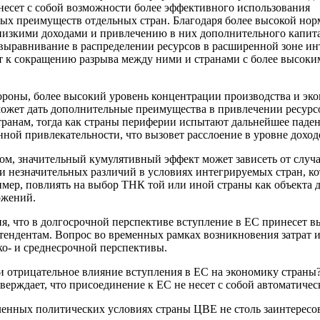
несет с собой возможности более эффективного использования
ых преимуществ отдельных стран. Благодаря более высокой но
 низкими доходами и привлечению в них дополнительного капит
выравнивание в распределении ресурсов в расширенной зоне ин
т к сокращению разрыва между ними и странами с более высоки
ороны, более высокий уровень концентрации производства и эк
ожет дать дополнительные преимущества в привлечении ресурс
ранам, тогда как страны периферии испытают дальнейшее паде
ной привлекательности, что вызовет расслоение в уровне доход
ом, значительный кумулятивный эффект может зависеть от случ
и незначительных различий в условиях интегрируемых стран, к
имер, повлиять на выбор ТНК той или иной страны как объекта 
ожений.
я, что в долгосрочной перспективе вступление в ЕС принесет 
тендентам. Вопрос во временных рамках возникновения затрат и
ко- и среднесрочной перспективы.
 отрицательное влияние вступления в ЕС на экономику страны
верждает, что присоединение к ЕС не несет с собой автоматичес
енных политических условиях страны ЦВЕ не столь заинтересо