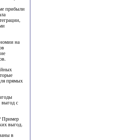
рме прибыли
ала
теграции,
ми
ономии на
ов
ние
ов.
айных
оторые
для прямых
выгоды
 выгод с
? Пример
ких выгод.
ваны в