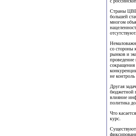
с российски
Страны ЦВЕ
большей ста
многом объя
нацеленност
отсутствуют
Немаловажны
со стороны 
рынков и эк
проведение 
сокращения 
конкуренции
не контроль
Другая зада
бюджетной п
влияние ин
политика до
Что касаетс
курс.
Существуют 
фиксированн