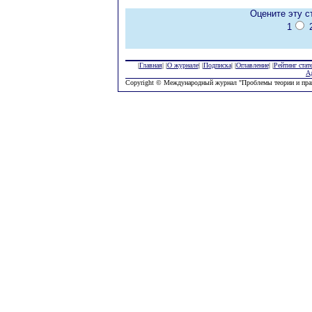
Оцените эту с
1
|
Главная
| |
О журнале
| |
Подписка
| |
Оглавление
| |
Рейтинг стат
А
Copyright © Международный журнал "Проблемы теории и пра