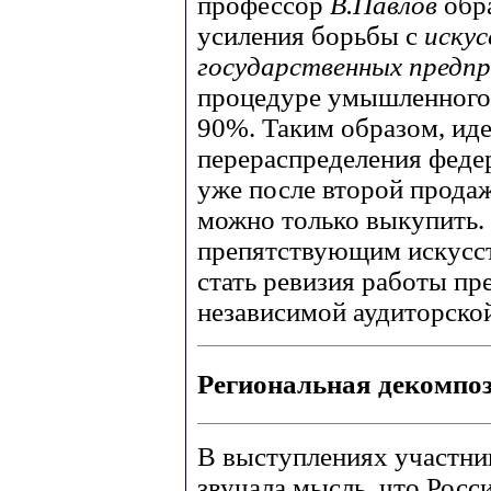
профессор
В.Павлов
обр
усиления борьбы с
иску
государственных предп
процедуре умышленного 
90%. Таким образом, иде
перераспределения феде
уже после второй продаж
можно только выкупить.
препятствующим искусст
стать ревизия работы пр
независимой аудиторско
Региональная декомпо
В выступлениях участни
звучала мысль, что Росс