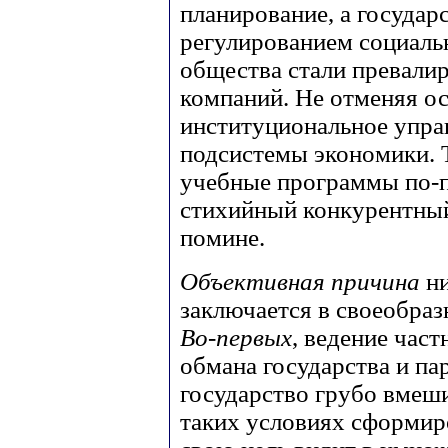
планирование, а государ
регулированием социаль
общества стали превали
компаний. Не отменяя о
институциональное упра
подсистемы экономики. 
учебные программы по-
стихийный конкурентный
помине.
Объективная причина
н
заключается в своеобраз
Во-первых
, ведение час
обмана государства и па
государство грубо вмеши
таких условиях сформир