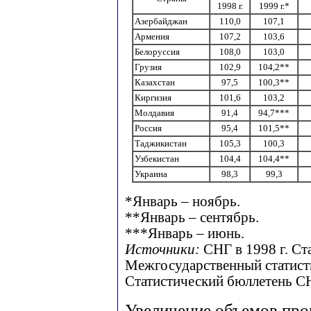
1998 г.
1999 г.*
Азербайджан
110,0
107,1
Армения
107,2
103,6
Белоруссия
108,0
103,0
Грузия
102,9
104,2**
Казахстан
97,5
100,3**
Киргизия
101,6
103,2
Молдавия
91,4
94,7***
Россия
95,4
101,5**
Таджикистан
105,3
100,3
Узбекистан
104,4
104,4**
Украина
98,3
99,3
*Январь – ноябрь.
**Январь – сентябрь.
***Январь – июнь.
Источники:
СНГ в 1998 г. Ст
Межгосударственный статистич
Статистический бюллетень СНГ
Увеличение объемов про