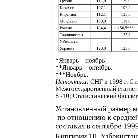
Грузия
111,0
120,0
Казахстан
107,1
107,5
Киргизия
112,1
135,5
Молдавия
108,0
139,0
Россия
184,4
150,5***
Таджикистан
...
125,8
Узбекистан
...
...
Украина
120,0
123,0
*Январь – ноябрь.
**Январь – октябрь.
***Ноябрь.
Источники:
СНГ в 1998 г. Ст
Межгосударственный статисти
8 -10; Статистический бюллете
Установленный размер м
по отношению к средней
составил в сентябре 1999
Киргизии 10, Узбекистан