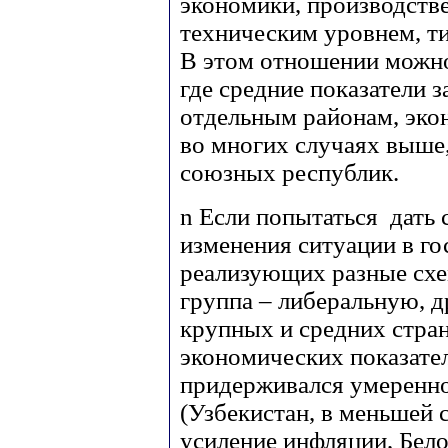
экономики, производств
техническим уровнем, т
В этом отношении можно
где средние показатели 
отдельным районам, эко
во многих случаях выше
союзных республик.
n
Если попытаться дать 
изменения ситуации в го
реализующих разные сх
группа – либеральную, д
крупных и средних стра
экономических показател
придерживался умеренно
(Узбекистан, в меньшей 
усиление инфляции, Бело