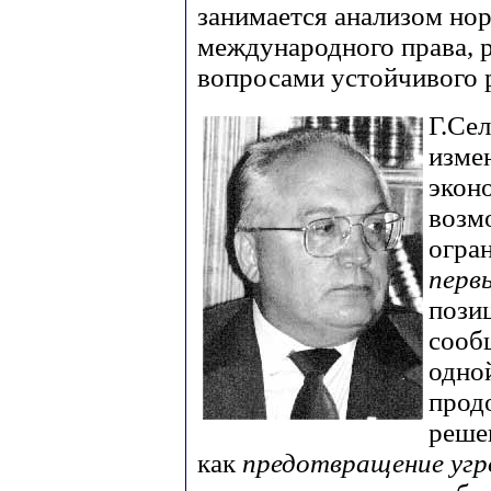
занимается анализом нор
международного права, р
вопросами устойчивого 
Г.Сел
изме
экон
возм
огра
перв
пози
сооб
одно
прод
реше
как
предотвращение угр