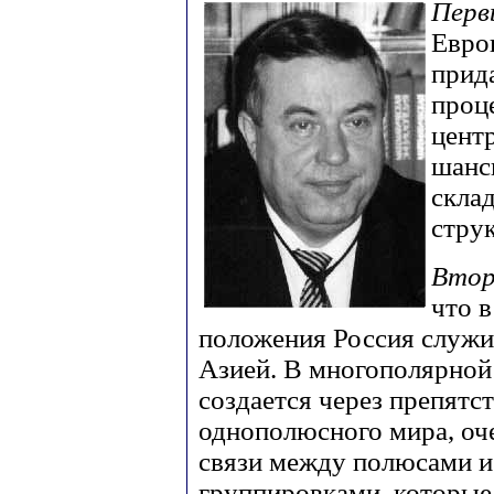
Перв
Евро
прид
проц
цент
шансы
скла
струк
Втор
что в
положения Россия служи
Азией. В многополярной
создается через препят
однополюсного мира, оч
связи между полюсами 
группировками, которые 