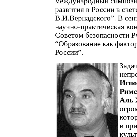
международный симпози
развития в России в свет
В.И.Вернадского”. В сен
научно-практическая ко
Советом безопасности Р
“Образование как факто
России”.
Задач
непр
Испо
Римс
Аль 
огро
котор
и пр
куль