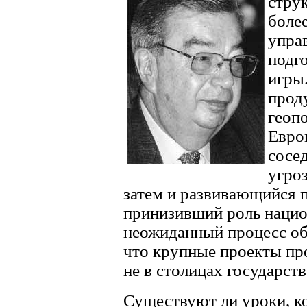
стру
боле
упра
подг
игры
проду
геоп
Евро
сосе
угроз
затем и развивающийся п
принизивший роль нацио
неожиданный процесс об
что крупные проекты пр
не в столицах государств
Существуют ли уроки, к