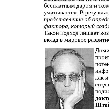
бесплатным даром и тоже
учитывается. В результа
представление об опред
фактора, который созд
Такой подход лишает во
вклад в мировое развити
Доми
прои
поте
инфо
как и
созда
подч
докт
Шта