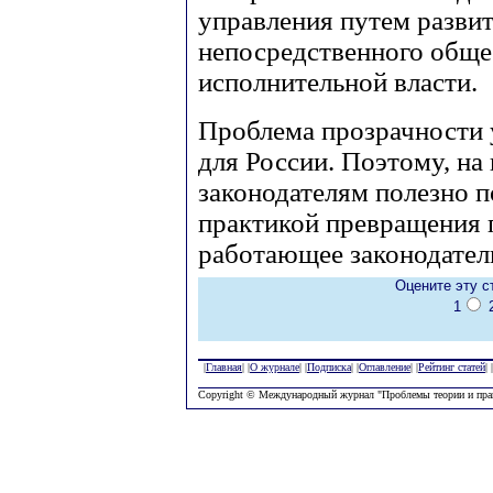
управления путем разви
непосредственного обще
исполнительной власти.
Проблема прозрачности у
для России. Поэтому, на
законодателям полезно п
практикой превращения 
работающее законодател
Оцените эту с
1
|
Главная
| |
О журнале
| |
Подписка
| |
Оглавление
| |
Рейтинг статей
| |
Copyright © Международный журнал "Проблемы теории и пра