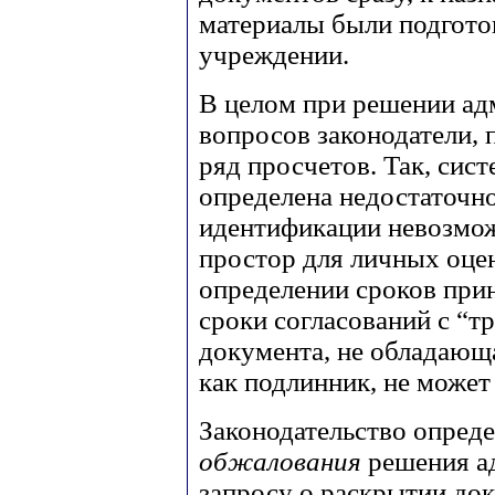
материалы были подготов
учреждении.
В целом при решении ад
вопросов законодатели, 
ряд просчетов. Так, сис
определена недостаточно
идентификации невозмож
простор для личных оцен
определении сроков при
сроки согласований с “т
документа, не обладающ
как подлинник, не может 
Законодательство опред
обжалования
решения ад
запросу о раскрытии до