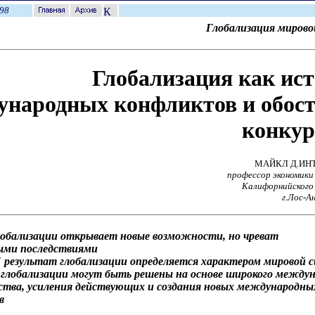
98
Глобализация мирово
Глобализация как ис
ународных конфликтов и обос
конкур
МАЙКЛ Д.ИН
профессор экономики
Калифорнийского
г.Лос-А
глобализации открывает новые возможности, но чреват
ыми последствиями
 результат глобализации определяется характером мировой 
 глобализации могут быть решены на основе широкого между
ства, усиления действующих и создания новых международны
в