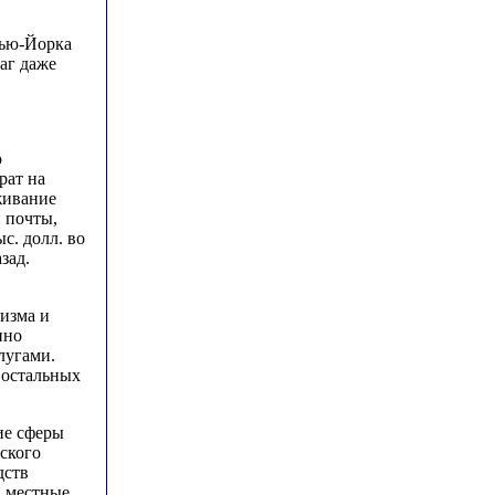
Нью-Йорка
аг даже
ю
рат на
живание
й почты,
с. долл. во
зад.
изма и
нно
лугами.
 остальных
ие сферы
ского
дств
а местные