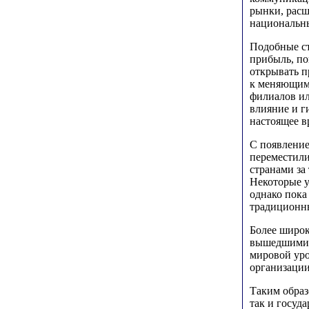
рынки, расш
национальн
Подобные ст
прибыль, по
открывать п
к меняющимс
филиалов ил
влияние и г
настоящее в
С появление
переместили
странами за
Некоторые у
однако пока
традиционны
Более широк
вышедшими, 
мировой уро
организаци
Таким образ
так и госуд