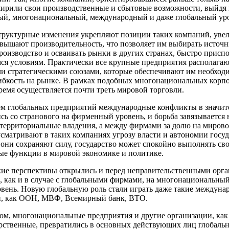
ирили свои производственные и сбытовые возможности, выйдя 
ый, многонациональный, международный и даже глобальный уро
руктурные изменения укрепляют позиции таких компаний, уве
вышают производительность, что позволяет им выбирать источн
роизводство и осваивать рынки в других странах, быстро присп
я условиям. Практически все крупные предприятия располагаю
и стратегическими союзами, которые обеспечивают им необход
ибкость на рынке. В рамках подобных многонациональных корп
ремя осуществляется почти треть мировой торговли.
м глобальных предприятий международные конфликты в значит
сь со странового на фирменный уровень, и борьба завязывается
 территориальные владения, а между фирмами за долю на миров
сматривают в таких компаниях угрозу власти и автономии госуд
 они сохраняют силу, государство может спокойно выполнять св
е функции в мировой экономике и политике.
ие перспективы открылись и перед неправительственными орга
как и в случае с глобальными фирмами, на многонациональны
вень. Новую глобальную роль стали играть даже такие междуна
и, как ООН, МВФ, Всемирный банк, ВТО.
ом, многонациональные предприятия и другие организации, как
арственные, превратились в основных действующих лиц глобаль