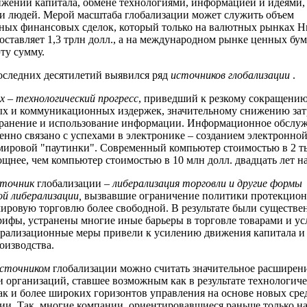
ижении капитала, обмене технологиями, информацией и идеями,
 людей. Мерой масштаба глобализации может служить объем
ных финансовых сделок, который только на валютных рынках 
оставляет 1,3 трлн долл., а на международном рынке ценных бум
ту сумму.
оследних десятилетий выявился ряд
источников глобализации
.
их
–
технологический прогресс
, приведший к резкому сокращени
х и коммуникационных издержек, значительному снижению зат
хранение и использование информации. Информационное обслу
енно связано с успехами в электронике – созданием электронно
мировой "паутинки". Современный компьютер стоимостью в 2 ты
ощнее, чем компьютер стоимостью в 10 млн долл. двадцать лет на
сточник
глобализации –
либерализация торговли и другие формы
ой либерализации,
вызвавшие ограничение политики протекцион
ировую торговлю более свободной. В результате были существе
ифы, устранены многие иные барьеры в торговле товарами и ус
рализационные меры привели к усилению движения капитала и
оизводства.
источником
глобализации можно считать значительное расширен
и организаций, ставшее возможным как в результате технологиче
так и более широких горизонтов управления на основе новых сре
и. Так, многие компании, ориентировавшиеся раньше только н