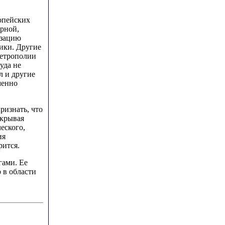
ропейских
рной,
изацию
ики. Другие
метрополии
уда не
л и другие
менно
ризнать, что
ткрывая
еского,
ия
рится.
гами. Ее
 в области