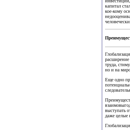
инвестиций,
капитал ста
кое-кому ос
недооценива
человечески
Преимущест
Глобализаци
расширение 
труда, стим
но и на мир
Еще одно пр
потенциальн
следователь
Преимуществ
взаимовыгод
выступать о
даже целые 
Глобализаци