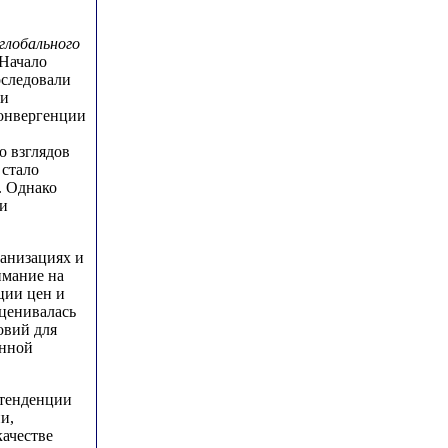
глобального
 Начало
оследовали
 и
конвергенции
о взглядов
 стало
. Однако
 и
анизациях и
имание на
ции цен и
ценивалась
овий для
енной
о тенденции
и,
качестве