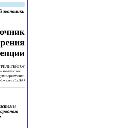
й экономики
точник
трения
енции
ТРИЛИГЕЙТОР
 и политологии
 университета,
нджелес (США)
системы
народного
х