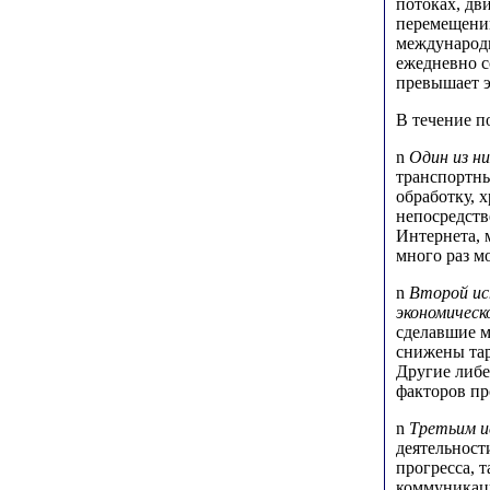
потоках, дв
перемещении
международ
ежедневно с
превышает э
В течение п
n
Один из н
транспортны
обработку, 
непосредств
Интернета, 
много раз м
n
Второй и
экономическ
сделавшие м
снижены тар
Другие либе
факторов пр
n
Третьим 
деятельност
прогресса, 
коммуникаци