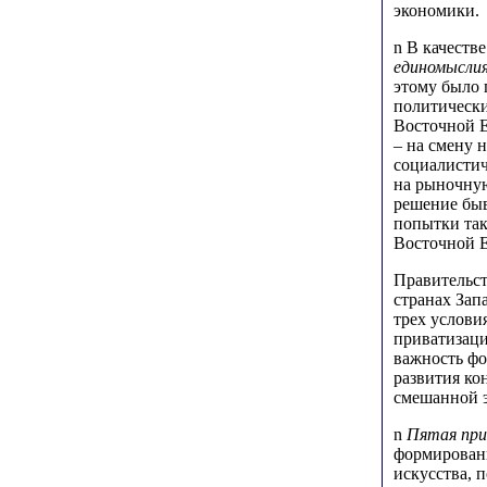
экономики.
n
В качеств
единомысли
этому было 
политически
Восточной Е
– на смену 
социалистич
на рыночную
решение быв
попытки так
Восточной Е
Правительст
странах Зап
трех услови
приватизаци
важность фо
развития ко
смешанной 
n
Пятая пр
формирован
искусства, 