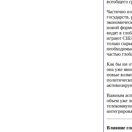
всеобщего с
Частично из
государств,
экономическ
новой формо
видят в гло
играют США,
только сырь
необходимые
частью глоб
Как бы ни о
она уже явн
новые возмо
политическо
активизирую
Важным аспе
объем уже з
телекоммуни
интегриров
Влияние гл