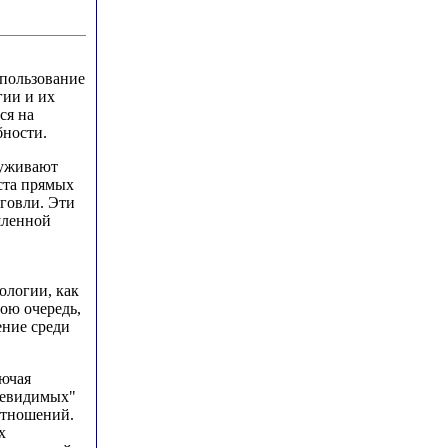
спользование
гии и их
ся на
бности.
луживают
ста прямых
говли. Эти
шленной
ологии, как
вою очередь,
ение среди
лючая
невидимых"
отношений.
х