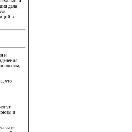
ектуальный
ция дала
ьзя
тиций в
я и
зделения
иональном,
а, что
могут
союзы и
ультате