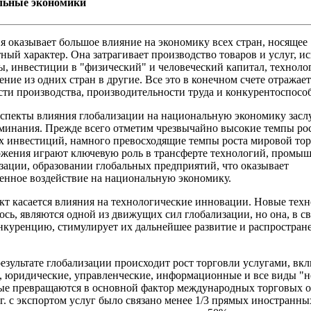
льные экономики
я оказывает большое влияние на экономику всех стран, носящее
ный характер. Она затрагивает производство товаров и услуг, и
ы, инвестиции в "физический" и человеческий капитал, техноло
ение из одних стран в другие. Все это в конечном счете отражает
ти производства, производительности труда и конкурентоспосо
спекты влияния глобализации на национальную экономику зас
минания. Прежде всего отметим чрезвычайно высокие темпы ро
 инвестиций, намного превосходящие темпы роста мировой тор
жения играют ключевую роль в трансферте технологий, промы
зации, образовании глобальных предприятий, что оказывает
енное воздействие на национальную экономику.
кт касается влияния на технологические инновации. Новые техн
ось, являются одной из движущих сил глобализации, но она, в с
нкуренцию, стимулирует их дальнейшее развитие и распростран
результате глобализации происходит рост торговли услугами, вк
, юридические, управленческие, информационные и все виды "
рые превращаются в основной фактор международных торговых 
 г. с экспортом услуг было связано менее 1/3 прямых иностранны