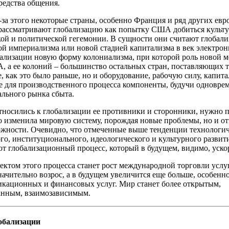
редства общения.
-за этого некоторые страны, особенно Франция и ряд других ев
 рассматривают глобализацию как попытку США добиться культу
ой и политической гегемонии. В сущности они считают глобал
й империализма или новой стадией капитализма в век электрон
бализации новую форму колониализма, при которой роль новой 
 а ее колоний – большинство остальных стран, поставляющих т
е, как это было раньше, но и оборудование, рабочую силу, капита
 для производственного процесса компоненты, будучи одновре
ального рынка сбыта.
тносились к глобализации ее противники и сторонники, нужно п
о изменила мировую систему, порождая новые проблемы, но и о
жности. Очевидно, что отмеченные выше тенденции технологич
го, институционального, идеологического и культурного развит
т глобализационный процесс, который в будущем, видимо, уско
ктом этого процесса станет рост международной торговли услу
начительно возрос, а в будущем увеличится еще больше, особенно
кационных и финансовых услуг. Мир станет более открытым,
анным, взаимозависимым.
обализации