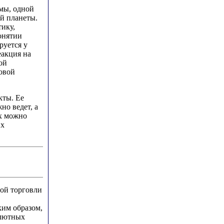
мы, одной
й планеты.
тику,
понятии
руется у
еакция на
ой
ровой
кты. Ее
но ведет, а
их можно
их
вой торговли
ким образом,
алютных