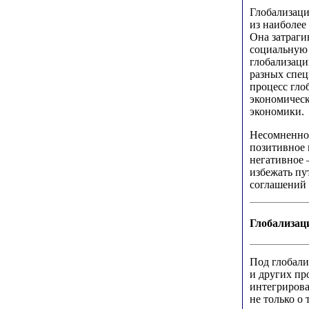
Глобализаци
из наиболее
Она затраги
социальную 
глобализаци
разных спец
процесс гло
экономическ
экономики.
Несомненно,
позитивное 
негативное 
избежать пу
соглашений 
Глобализац
Под глобали
и других пр
интегрирова
не только о