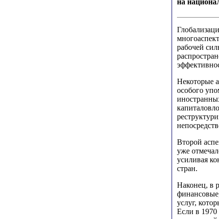
на национа
Глобализаци
многоаспект
рабочей сил
распростран
эффективнос
Некоторые а
особого упо
иностранных
капиталовло
реструктури
непосредств
Второй аспе
уже отмечал
усиливая ко
стран.
Наконец, в 
финансовые
услуг, кото
Если в 1970