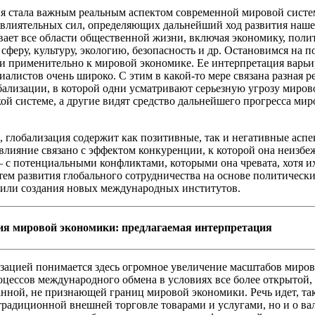
я стала важным реальным аспектом современной мировой систе
 влиятельных сил, определяющих дальнейший ход развития наше
вает все области общественной жизни, включая экономику, поли
сферу, культуру, экологию, безопасность и др. Остановимся на 
и применительно к мировой экономике. Ее интерпретация варьи
иалистов очень широко. С этим в какой-то мере связана разная р
бализации, в которой одни усматривают серьезную угрозу миров
ой системе, а другие видят средство дальнейшего прогресса ми
 глобализация содержит как позитивные, так и негативные аспе
влияние связано с эффектом конкуренции, к которой она неизбеж
– с потенциальными конфликтами, которыми она чревата, хотя 
тем развития глобального сотрудничества на основе политическ
или создания новых международных институтов.
ия мировой экономики: предлагаемая интерпретация
зацией понимается здесь огромное увеличение масштабов миро
оцессов международного обмена в условиях все более открытой,
нной, не признающей границ мировой экономики. Речь идет, та
 традиционной внешней торговле товарами и услугами, но и о в