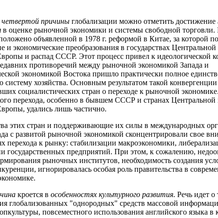
е
четвертой причины
глобализации можно отметить достижение
я
в оценке рыночной экономики и системы свободной торговли.
положено объявленной в 1978 г. реформой в Китае, за которой п
е и экономические преобразования в государствах Центральной
вропы и распад СССР. Этот процесс привел к идеологической 
недавних противоречий между рыночной экономикой Запада и
еской экономикой Востока пришло практически полное единств
 систему хозяйства. Основным результатом такой конвергенции
ших социалистических стран о переходе к рыночной экономике
ого перехода, особенно в бывшем СССР и странах Центральной
вропы, удались лишь частично.
ва этих стран и поддерживающие их силы в международных орг
ада с развитой рыночной экономикой сконцентрировали свое вн
ях перехода к рынку: стабилизации макроэкономики, либерализа
и государственных предприятий. При этом, к сожалению, недоо
рмирования рыночных институтов, необходимость создания усл
нкуренции, игнорировалась особая роль правительства в соврем
экономике.
ичина
кроется в
особенностях культурного развития
. Речь идет 
ия глобализованных "однородных" средств массовой информаци
попкультуры, повсеместного использования английского языка в 