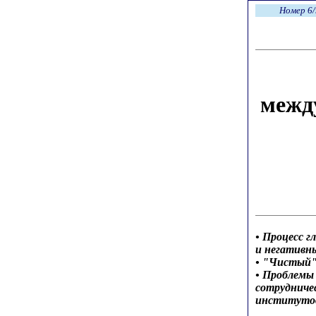
Номер 6/
межд
• Процесс 
и негативн
• "Чистый"
• Проблемы
сотрудниче
институто