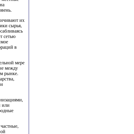
на
вень.
личивают их
ики сырья,
осабливаясь
т сетью
имое
ораций в
ельной мере
 не между
ом рынке.
арства,
ои
низациями,
й или
родные
 частные,
ной