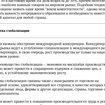
 то в настоящее время эта доля возросла до 50%, причем интелл
л наиболее важным товаром на мировом рынке. Подобная тенден
нование назвать наше время "веком компетентности", однако нел
ть важность непрерывного образования и необходимость инвес
й капитал для любой страны.
ва глобализации
я вызвала обострение международной конкуренции. Конкуренци
рынка ведут к углублению специализации и международного ра
улирующих, в свою очередь, рост производства не только на нац
овом уровне.
еимущество глобализации – экономия на масштабах производств
о может привести к сокращению издержек и снижению цен, а
но, к устойчивому экономическому росту.
а глобализации связаны также с выигрышем от торговли на
ной основе, удовлетворяющей все стороны, в качестве которых 
тдельные лица, фирмы и другие организации, страны, торговые 
континенты.
я может привести к повышению производительности труда в рез