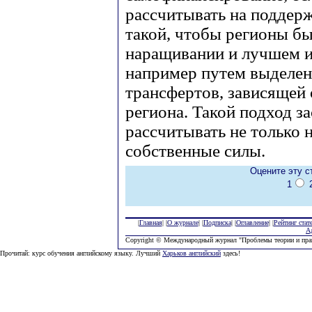
рассчитывать на поддерж
такой, чтобы регионы б
наращивании и лучшем и
например путем выделен
трансфертов, зависящей
региона. Такой подход з
рассчитывать не только 
собственные силы.
Оцените эту с
1
|
Главная
| |
О журнале
| |
Подписка
| |
Оглавление
| |
Рейтинг стат
А
Copyright © Международный журнал "Проблемы теории и пра
Прочитай: курс обучения английскому языку. Лучший
Харьков английский
здесь!