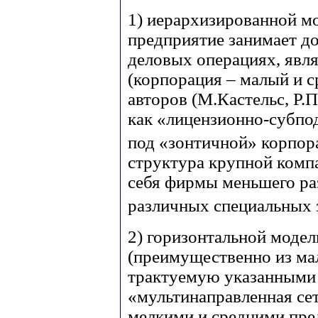
1) иерархизированной мо
предприятие занимает 
деловых операциях, явл
(корпорация – малый и с
авторов (М.Кастельс, Р.
как «лицензионно-субпо
под «зонтичной» корпор
структура крупной компа
себя фирмы меньшего ра
различных специальных 
2) горизонтальной моде
(преимущественно из мал
трактуемую указанными
«мультинаправленная сет
мелкими и средними пре