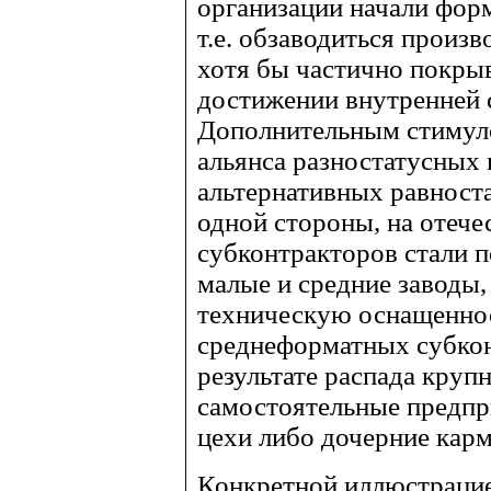
организации начали фор
т.е. обзаводиться произ
хотя бы частично покр
достижении внутренней 
Дополнительным стимул
альянса разностатусных
альтернативных равност
одной стороны, на отеч
субконтракторов стали 
малые и средние заводы
техническую оснащеннос
среднеформатных субкон
результате распада крупн
самостоятельные предп
цехи либо дочерние кар
Конкретной иллюстрацие