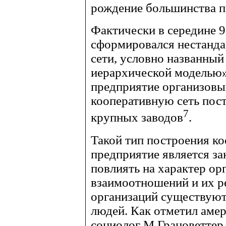
рождение большинства п
Фактически в середине 9
сформировался нестанд
сети, условно названный
иерархической моделью»,
предприятие организовы
кооперативную сеть пос
7
крупных заводов
.
Такой тип построения ко
предприятие является за
повлиять на характер о
взаимоотношений и их ре
организаций существуют 
людей. Как отметил аме
социолог М.Грановеттер