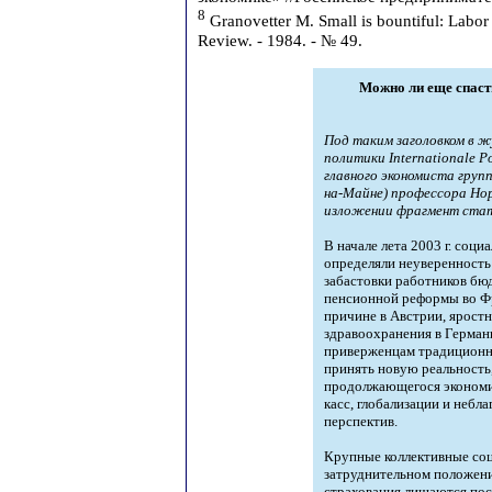
8
Granovetter M. Small is bountiful: Labor
Review. - 1984. - № 49.
Можно ли еще спаст
Под таким заголовком в ж
политики Internationale P
главного экономиста груп
на-Майне) профессора Но
изложении фрагмент ста
В начале лета 2003 г. соц
определяли неуверенность
забастовки работников бю
пенсионной реформы во Ф
причине в Австрии, ярост
здравоохранения в Герман
приверженцам традиционно
принять новую реальность,
продолжающегося экономи
касс, глобализации и неб
перспектив.
Крупные коллективные соц
затруднительном положени
страхования лишаются пост