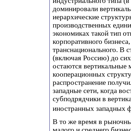
индустриального типа (в
доминировали вертикальн
иерархические структур
производственных едини
экономиках такой тип о
корпоративного бизнеса,
транснационального. В 
(включая Россию) до си
остаются вертикальные 
кооперационных структу
распространение получи
западные сети, когда в
субподрядчики в вертик
иностранных западных 
В то же время в рыночн
малого и среднего бизне