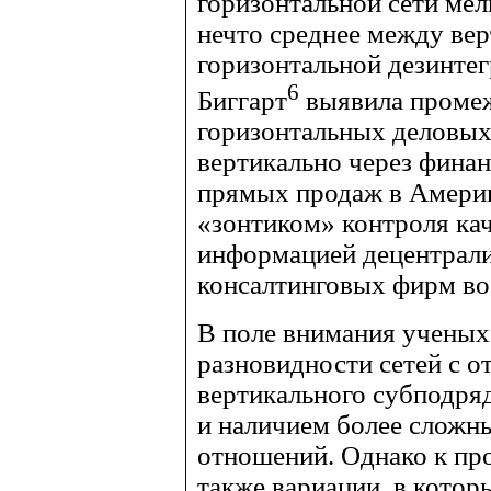
горизонтальной сети мел
нечто среднее между вер
горизонтальной дезинте
6
Биггарт
выявила проме
горизонтальных деловых
вертикально через фина
прямых продаж в Америк
«зонтиком» контроля ка
информацией децентрал
консалтинговых фирм во
В поле внимания ученых
разновидности сетей с 
вертикального субподря
и наличием более сложн
отношений. Однако к п
также вариации, в котор