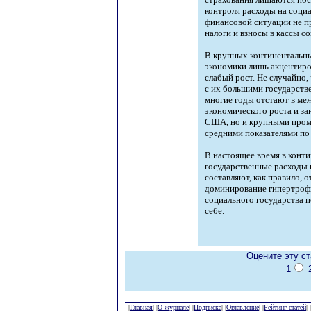
контроля расходы на соци
финансовой ситуации не п
налоги и взносы в кассы с
В крупных континентальны
экономики лишь акцентир
слабый рост. Не случайно,
с их большими государст
многие годы отстают в ме
экономического роста и за
США, но и крупными пром
средними показателями по
В настоящее время в конт
государственные расходы н
составляют, как правило, 
доминирование гипертроф
социального государства 
себе.
Оцените эту с
1
|
Главная
| |
О журнале
| |
Подписка
| |
Оглавление
| |
Рейтинг статей
| |