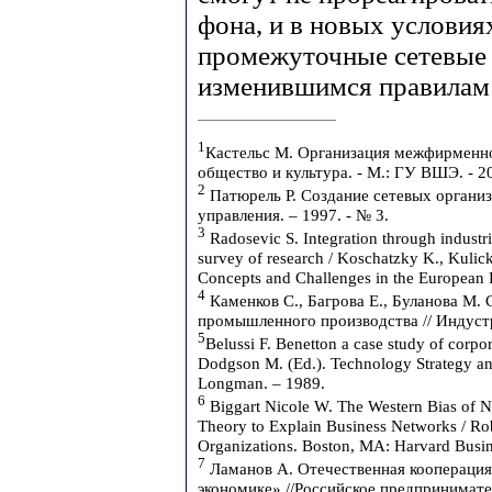
фона, и в новых условия
промежуточные сетевые 
изменившимся правилам
1
Кастельс М. Организация межфирменной
общество и культура. - М.: ГУ ВШЭ. - 2
2
Патюрель Р. Создание сетевых органи
управления. – 1997. - № 3.
3
Radosevic S. Integration through industr
survey of research / Koschatzky K., Kulic
Concepts and Challenges in the European P
4
Каменков С., Багрова Е., Буланова М. 
промышленного производства // Индустр
5
Belussi F. Benetton a case study of corpora
Dodgson M. (Ed.). Technology Strategy an
Longman. – 1989.
6
Biggart Nicole W. The Western Bias of N
Theory to Explain Business Networks / Rob
Organizations. Boston, MA: Harvard Busin
7
Ламанов А. Отечественная кооперация
экономике» //Российское предпринимател