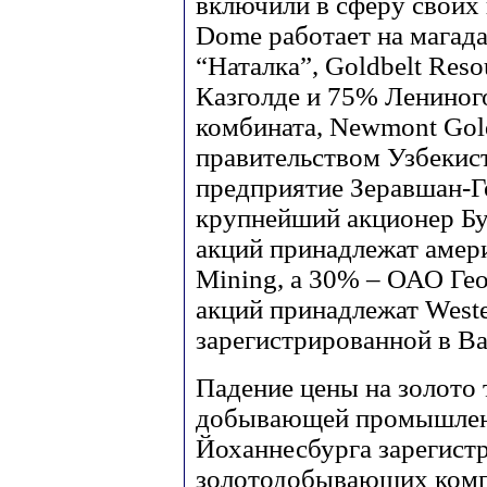
включили в сферу своих 
Dome работает на магад
“Наталка”, Goldbelt Res
Казголде и 75% Лениног
комбината, Newmont Gol
правительством Узбекист
предприятие Зеравшан-Го
крупнейший акционер Бу
акций принадлежат амер
Mining, а 30% – ОАО Ге
акций принадлежат Weste
зарегистрированной в Ва
Падение цены на золото 
добывающей промышлен
Йоханнесбурга зарегист
золотодобывающих компа