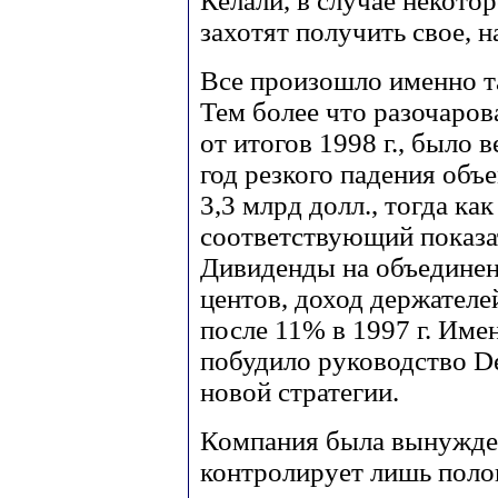
Келали, в случае некото
захотят получить свое, н
Все произошло именно та
Тем более что разочаров
от итогов 1998 г., было
год резкого падения объ
3,3 млрд долл., тогда ка
соответствующий показат
Дивиденды на объединен
центов, доход держателе
после 11% в 1997 г. Име
побудило руководство De
новой стратегии.
Компания была вынужден
контролирует лишь полов