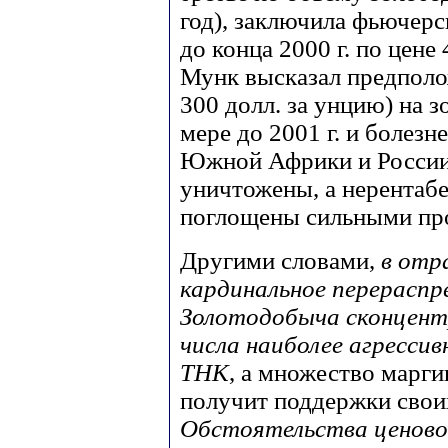
год), заключила фьючерс
до конца 2000 г. по цене
Мунк высказал предполож
300 долл. за унцию) на 
мере до 2001 г. и болез
Южной Африки и России.
уничтожены, а нерентаб
поглощены сильными пр
Другими словами,
в отр
кардинальное перераспр
Золотодобыча сконцентр
числа наиболее агресс
ТНК
, а множество маргин
получит поддержки своих
Обстоятельства ценовог