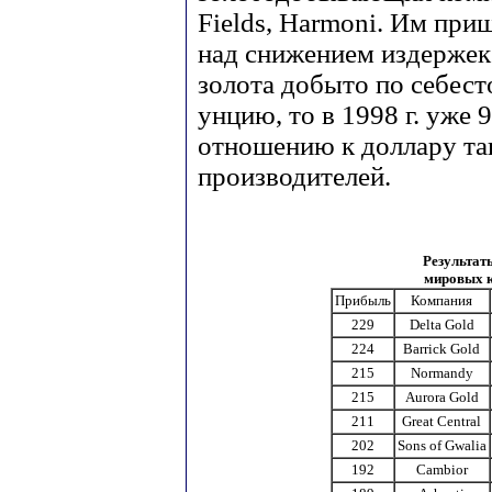
Fields, Harmoni. Им при
над снижением издержек. 
золота добыто по себест
унцию, то в 1998 г. уже 
отношению к доллару та
производителей.
Результат
мировых к
Прибыль
Компания
229
Delta Gold
224
Barrick Gold
215
Normandy
215
Aurora Gold
211
Great Central
202
Sons of Gwalia
192
Cambior