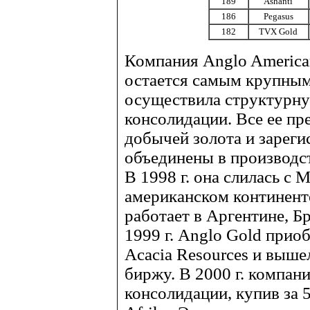
189
Ashanti
186
Pegasus
182
TVX Gold
Компания Anglo America
остается самым крупным
осуществила структурну
консолидации. Все ее п
добычей золота и зарег
объединены в производс
В 1998 г. она слилась с 
американском континенте,
работает в Аргентине, Б
1999 г. Anglo Gold при
Acacia Resources и выш
биржу. В 2000 г. компан
консолидации, купив за 