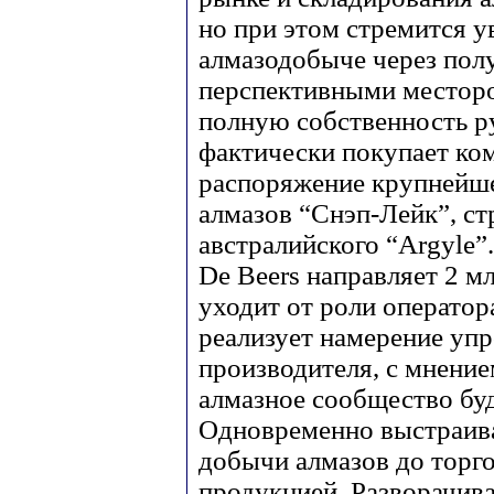
но при этом стремится 
алмазодобыче через пол
перспективными месторо
полную собственность р
фактически покупает ко
распоряжение крупнейше
алмазов “Снэп-Лейк”, ст
австралийского “Argyle”
De Beers направляет 2 м
уходит от роли оператор
реализует намерение уп
производителя, с мнение
алмазное сообщество бу
Одновременно выстраива
добычи алмазов до торг
продукцией. Разворачив