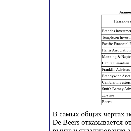
Акцио
Название 
Brandes Investmen
Templeton Invest
Pacific Financial 
Harris Association
Manning & Napier
Capital Guardian 
Franklin Advisers
Brandywine Asse
Cambiar Investors
Smith Barney Adv
Другие
Всего
В самых общих чертах но
De Beers отказывается о
рынке и складирования а