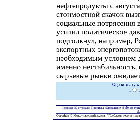
нефтепродукты с августа 
стоимостной скачок выз
социальные потрясения 
усилил политическое да
подтолкнул, например, 
экспортных энергопотоко
необходимым условием д
именно нестабильность, 
сырьевые рынки ожидает
Оцените эту с
1
|
Главная
| |
О журнале
| |
Подписка
| |
Оглавление
| |
Рейтинг стат
А
Copyright © Международный журнал "Проблемы теории и пра