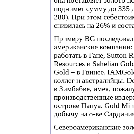
она поставляет золото по 
поднимет сумму до 335 д
280). При этом себестоим
снизилась на 26% и соста
Примеру BG последовали
американские компании: 
работать в Гане, Sutton 
Resources и Sahelian Gol
Gold – в Гвинее, IAMGol
коллег и австралийцы. D
в Зимбабве, имея, пожал
производственные издерж
острове Папуа. Gold Min
добычу на о-ве Сардиния
Североамериканские зо