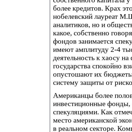
более кредитов. Крах эт
нобелевский лауреат М.Ш
аналитиков, но и общест
какое, собственно говор
фондов занимается спек
имеют амплитуду 2-4 тыс
деятельность к хаосу н
государства спокойно вз
опустошают их бюджеты 
систему защиты от риск
Американцы более полов
инвестиционные фонды,
спекуляциями. Как отмеч
место американской эко
в реальном секторе. Ко