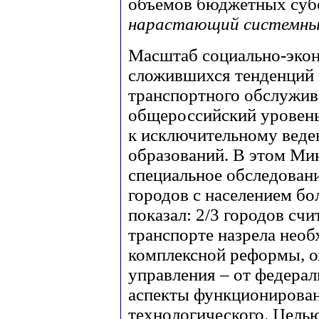
объемов бюджетных субс
нарастающий системны
Масштаб социально-эко
сложившихся тенденций
транспортного обслужива
общероссийский уровень,
к исключительному вед
образований. В этом Ми
специальное обследован
городов с населением бо
показал: 2/3 городов счи
транспорте назрела нео
комплексной реформы, 
управления – от федерал
аспекты функционирован
технологического. Цель