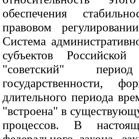
обеспечения стабильн
правовом регулировани
Система административно
субъектов Российской
"советский" перио
государственности, ф
длительного периода вре
"встроена" в существую
процессов. В настоя
федерального закона, з