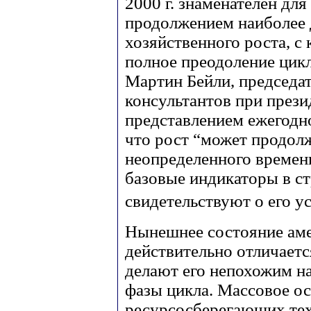
2000 г. знаменателен д
продолжением наиболее 
хозяйственного роста, с
полное преодоление цик
Мартин Бейли, председа
консультантов при прези
представлением ежегодн
что рост “может продолж
неопределенного времени
базовые индикаторы в ст
свидетельствуют о его у
Нынешнее состояние ам
действительно отличает
делают его непохожим 
фазы цикла. Массовое о
ресурсосберегающих тех