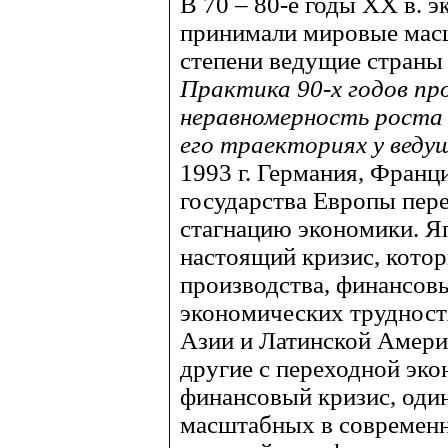
В 70 – 80-е годы ХХ в. 
принимали мировые масш
степени ведущие страны
Практика 90-х годов п
неравномерность роста 
его траекториях у веду
1993 г. Германия, Франц
государства Европы переж
стагнацию экономики. Яп
настоящий кризис, кото
производства, финансов
экономических трудност
Азии и Латинской Америк
другие с переходной эко
финансовый кризис, один
масштабных в современн