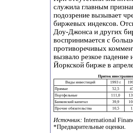
служила главным призна
подозрение вызывает чр
биржевых индексов. Отс
Доу-Джонса и других би
воспринимается с больш
противоречивых коммент
вызвало резкое падение
Йоркской бирже в апреле
Приток иностранног
Виды инвестиций
1993 г.
199
Прямые
52,5
4
Портфельные
111,0
13
Банковский капитал
39,9
10
Прочие обязательства
10,5
1
Источник:
International Financ
*Предварительные оценки.