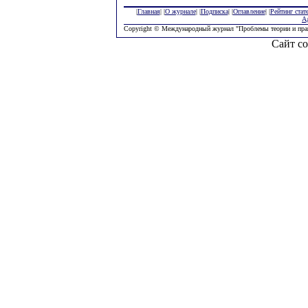
|
Главная
| |
О журнале
| |
Подписка
| |
Оглавление
| |
Рейтинг стат
А
Copyright © Международный журнал "Проблемы теории и пра
Сайт со