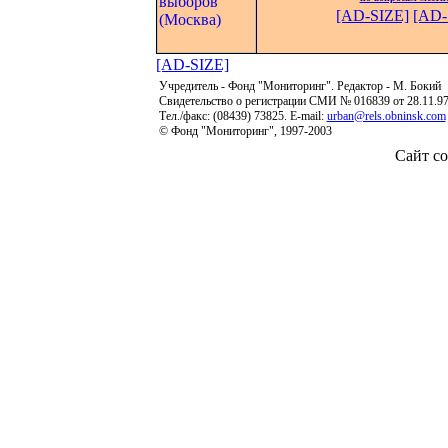
[AD-SIZE]
[AD-
[AD-SIZE]
Учредитель - Фонд "Мониторинг". Редактор - М. Бокий
Свидетельство о регистрации СМИ № 016839 от 28.11.9
Тел./факс: (08439) 73825. E-mail:
urban@rels.obninsk.com
© Фонд "Мониторинг", 1997-2003
Сайт со