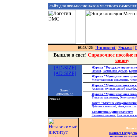
САЙТ ДЛЯ ПРОФЕССИОНАЛОВ МЕСТНОГО САМОУПРА
08.08.126 |
Что нового?
|
Реклама
|
Вышло в свет!
Справочное пособие 
закону
[AD-SIZE]
Журнал "Городское управление
Поэзия
,
Застывшая музыка
,
Карти
[AD-SIZE]
Журнал "Муниципальное прав
Международные документы
,
Федер
Журнал "Муниципальная служ
Академия муниципальной службы
Закон!
Загрузить >>
Журнал "Муниципальная экон
Типовые документы
,
Электронный
Газета "Местное самоуправлени
Дайджест новостей
,
Анекдоты о по
Библиотека муниципалитета
Книжный магазин
,
Классическая к
Наши п
Комитет Государс
по вопросам местн