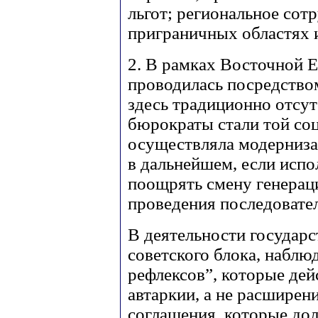
льгот; региональное сот
приграничных областях и
2. В рамках Восточной 
проводилась посредство
здесь традиционно отсут
бюрократы стали той со
осуществляла модерниза
в дальнейшем, если испо
поощрять смену генерац
проведения последовате
В деятельности государ
советского блока, наблю
рефлексов”, которые дей
автаркии, а не расширен
соглашения, которые до