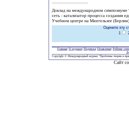
Доклад на международном симпозиуме 
сеть - катализатор процесса создания е
Учебном центре на Мюггельзее (Берлин)
Оцените эту с
1
|
Главная
| |
О журнале
| |
Подписка
| |
Оглавление
| |
Рейтинг стат
А
Copyright © Международный журнал "Проблемы теории и пра
Сайт со