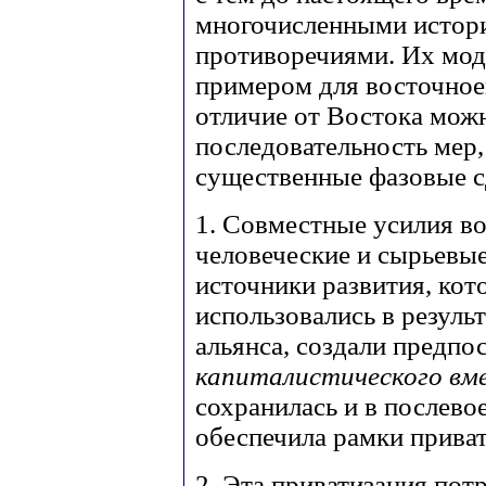
многочисленными истор
противоречиями. Их мод
примером для восточноев
отличие от Востока мож
последовательность мер,
существенные фазовые с
1. Совместные усилия в
человеческие и сырьевые
источники развития, кот
использовались в резуль
альянса, создали предп
капиталистического вм
сохранилась и в послево
обеспечила рамки приват
2. Эта приватизация пот