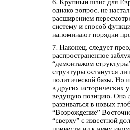
6. Крупный шанс для Ев
однако вопрос, не настал
расширением пересмотр
систему и способ функц
напоминают порядки пр
7. Наконец, следует пре
распространенное заблу
“демонтажом структуры”
структуры останутся ли
политической базы. Но и
в других исторических у
ведущую позицию. Она д
развиваться в новых гло
“Возрождение” Восточно
“сверху” с известной до
привести ни к чему ином