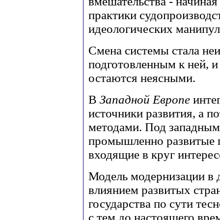
вмешательства - начиная
практики судопроизводст
идеологических манипул
Смена системы стала неи
подготовленным к ней, и
остаются неясными.
В
Западной Европе
инте
источники развития, а п
методами. Под западным
промышленно развитые го
входящие в круг интерес
Модель модернизации в 
влиянием развитых стран
государства по сути тес
с тем до настоящего вр