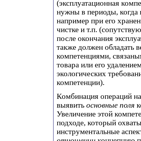
(эксплуатационная компе
нужны в периоды, когда 
например при его хране
чистке и т.п. (сопутств
после окончания эксплуа
также должен обладать 
компетенциями, связаны
товара или его удаление
экологических требован
компетенции).
Комбинация операций на
выявить
основные поля
к
Увеличение этой компет
подходе, который охватыв
инструментальные аспек
отношении
концепцию п