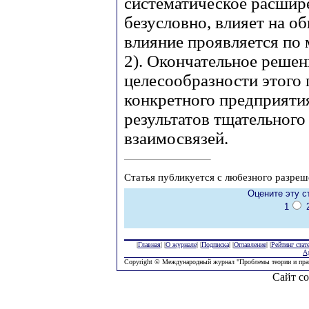
систематическое расшир
безусловно, влияет на о
влияние проявляется по 
2). Окончательное реше
целесообразности этого 
конкретного предприяти
результатов тщательного
взаимосвязей.
Статья публикуется с любезного разреш
Оцените эту с
1
|
Главная
| |
О журнале
| |
Подписка
| |
Оглавление
| |
Рейтинг стат
А
Copyright © Международный журнал "Проблемы теории и пра
Сайт со