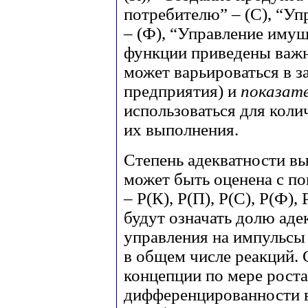
потребителю” – (С), “У
– (Ф), “Управление имущ
функции приведены важ
может варьироваться в з
предприятия) и
показат
использоваться для коли
их выполнения.
Степень адекватности в
может быть оценена с п
– Р(К), Р(П), Р(С), Р(Ф),
будут означать долю ад
управления на импульсы
в общем числе реакций.
концепции по мере роста
дифференцированности 