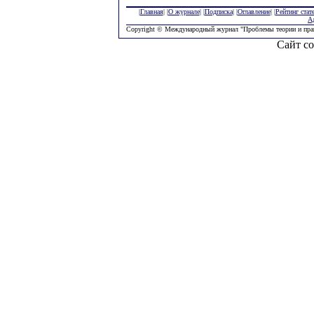
|
Главная
| |
О журнале
| |
Подписка
| |
Оглавление
| |
Рейтинг стат
А
Copyright © Международный журнал "Проблемы теории и пра
Сайт со