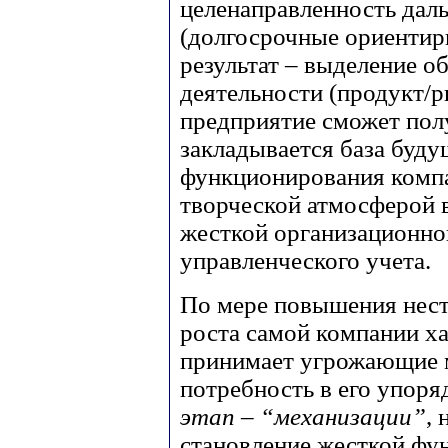
целенаправленность дал
(долгосрочные ориентир
результат – выделение о
деятельности (продукт/р
предприятие сможет полу
закладывается база буд
функционирования компа
творческой атмосферой в
жесткой организационно
управленческого учета.
По мере повышения нест
роста самой компании х
принимает угрожающие 
потребность в его упоря
этап – “механизации”
,
становление жесткой фу