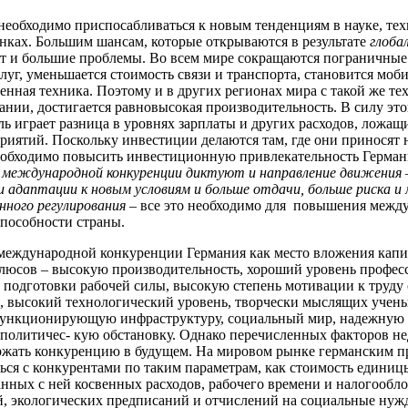
 необходимо приспосабливаться к новым тенденциям в науке, тех
ках. Большим шансам, которые открываются в результате
глоба
т и большие проблемы. Во всем мире сокращаются пограничные
слуг, уменьшается стоимость связи и транспорта, становится моб
енная техника. Поэтому и в других регионах мира с такой же те
мании, достигается равновысокая производительность. В силу это
ь играет разница в уровнях зарплаты и других расходов, ложащ
риятий. Поскольку инвестиции делаются там, где они приносят
необходимо повысить инвестиционную привлекательность Герман
международной конкуренции диктуют и направление движения 
и адаптации к новым условиям и больше отдачи, больше риска и
нного регулирования
– все это необходимо для повышения межд
пособности страны.
международной конкуренции Германия как место вложения капи
люсов – высокую производительность, хороший уровень профес
 подготовки рабочей силы, высокую степень мотивации к труду
 высокий технологический уровень, творчески мыслящих учены
функционирующую инфраструктуру, социальный мир, надежную 
политичес- кую обстановку. Однако перечисленных факторов не
ржать конкуренцию в будущем. На мировом рынке германским п
ться с конкурентами по таким параметрам, как стоимость единиц
анных с ней косвенных расходов, рабочего времени и налогообл
, экологических предписаний и отчислений на социальные нуж