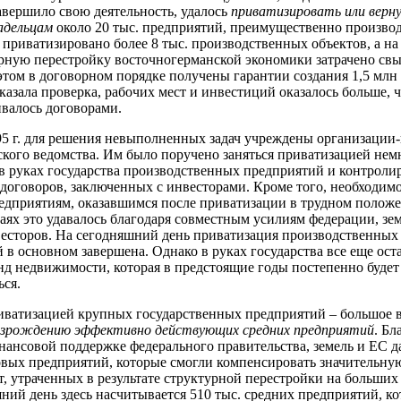
авершило свою деятельность, удалось
приватизировать или верн
адельцам
около 20 тыс. предприятий, преимущественно произво
я приватизировано более 8 тыс. производственных объектов, а на
рную перестройку восточногерманской экономики затрачено св
этом в договорном порядке получены гарантии создания 1,5 млн
оказала проверка, рабочих мест и инвестиций оказалось больше, ч
валось договорами.
95 г. для решения невыполненных задач учреждены организаци
кого ведомства. Им было поручено заняться приватизацией нем
в руках государства производственных предприятий и контроли
договоров, заключенных с инвесторами. Кроме того, необходим
едприятиям, оказавшимся после приватизации в трудном полож
аях это удавалось благодаря совместным усилиям федерации, зем
есторов. На сегодняшний день приватизация производственных
 в основном завершена. Однако в руках государства все еще ост
д недвижимости, которая в предстоящие годы постепенно будет
ься.
иватизацией крупных государственных предприятий – большое
озрождению эффективно действующих средних предприятий
. Бл
ансовой поддержке федерального правительства, земель и ЕС д
вых предприятий, которые смогли компенсировать значительную
т, утраченных в результате структурной перестройки на больших
ний день здесь насчитывается 510 тыс. средних предприятий, к