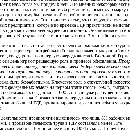
идет к нам, тогда мы придем к ней”. По мнению некоторых экспе
аботной платы, пенсий и части сбережений на немецкую марку в
 один к одному был желанной мерой в политическом плане, од
й в экономическом. Это привело к тому, что продукция восточ
ых предприятий, которые во времена ГДР практически не испы
 в один миг стала неконкурентоспособной. Она лишилась и св
рынков. В результате были потеряны почти 3 млн рабочих мест.
ние в значительной мере нерентабельной экономики в конкуре
енные структуры потребовало больших совместных усилий всех
гов, государства, но в первую очередь жителей Восточной Герма
о сей день играют решающую роль в процессе обновления.
Прогр
иться лишь потому, что жители новых федеральных земель до
явили личную инициативу и готовность адаптироваться к возн
сто им приходилось осваивать неизвестное поле деятельности, м
даже быть безработными. Ключевую роль в структурной перестр
тих федеральных земель на первом этапе (после 1990 г.) сыграло
ское ведомство
, созданное в 1990 г. и ныне уже распущенное, яв
убличного права. Согласно закону перед ним стояла задача сани
стояние бывшей ГДР, приватизировать и, если потребуется, закр
.
 деятельности предприятий выяснилось, что лишь 8% рабочих м
ми, а производительность труда в ГДР составляла менее 30%
анского уровня. Тем не менее к концу 1994 г., когда Попечительс