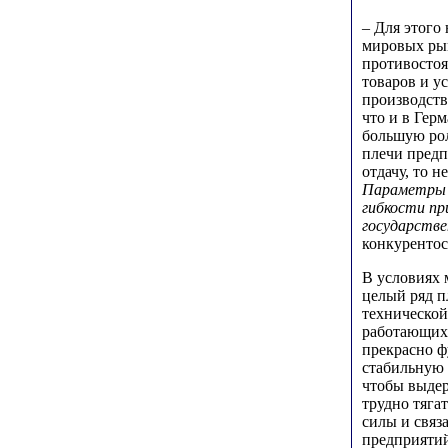
– Для этого
мировых рын
противостоя
товаров и у
производств
что и в Гер
большую рол
плечи предп
отдачу, то 
Параметры 
гибкости пр
государстве
конкурентос
В условиях 
целый ряд п
технической
работающих,
прекрасно 
стабильную 
чтобы выде
трудно тяга
силы и связ
предприятий