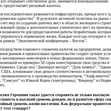
, кто открывает собственное дело, занимается инновационными
и, предоставляет рисковый капитал.
им последовательно развивается инфраструктура, прежде всего 
ерманское единство”. В результате активной политики на рынке 
 счет мер по созданию рабочих мест в области жилищного строит
жающей среды и дополнительных ученических мест на производ
 возможности для предоставления работы безработным, которы
грироваться в нормальную жизнь. Каждые полгода ситуация в эт
 в рамках “Экономической конференции – Восток”.
 посредством планового снижения налогов на предприятия, дал
ания рынков и приватизации правительство создает лучшие усло
ти
иностранных инвесторов
в новых федеральных землях. Около 
компаний из примерно 50 стран инвестировали свои средства в
ермании. Среди них “Дженерал моторз”, “Длоу кемикл”, “Эдван
з США, вложившие свои деньги соответственно в автомобильну
 промышленность и производство компьютеров, “Эльф аквитен”
), “Самсунг” из Южной Кореи (электроника), “Квернер” из Норв
е).
емлям Германии также удается сохранять не только высокую
ельность и высокий уровень доходов, но и развитую сферу с
стойный уровень жизни населения. Как федеральное правител
т этот стандарт?