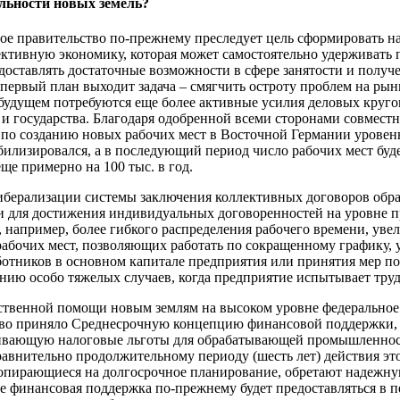
льности новых земель?
ое правительство по-прежнему преследует цель сформировать на
ктивную экономику, которая может самостоятельно удерживать 
доставлять достаточные возможности в сфере занятости и получ
 первый план выходит задача – смягчить остроту проблем на рынк
 будущем потребуются еще более активные усилия деловых круго
и государства. Благодаря одобренной всеми сторонами совмест
по созданию новых рабочих мест в Восточной Германии уровень
табилизировался, а в последующий период число рабочих мест буд
еще примерно на 100 тыс. в год.
иберализации системы заключения коллективных договоров обр
 для достижения индивидуальных договоренностей на уровне п
 например, более гибкого распределения рабочего времени, уве
рабочих мест, позволяющих работать по сокращенному графику, 
отников в основном капитале предприятия или принятия мер по
нию особо тяжелых случаев, когда предприятие испытывает труд
ственной помощи новым землям на высоком уровне федеральное
тво приняло Среднесрочную концепцию финансовой поддержки,
ивающую налоговые льготы для обрабатывающей промышленнос
равнительно продолжительному периоду (шесть лет) действия эт
опирающиеся на долгосрочное планирование, обретают надежну
е финансовая поддержка по-прежнему будет предоставляться в 