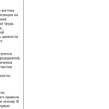
 востоке
позиции на
ения
е труда.
в,
ной
 занятости
ет
азуются
редприятий,
личения
участия
ности.
ти.
ого правила
ю основу. В
первую