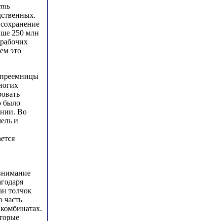
уть
дственных.
 сохранение
ыше 250 млн
 рабочих
ем это
и-преемницы
ногих
ровать
о было
ении. Во
ель и
ается
 внимание
агодаря
ан толчок
 часть
 комбинатах.
оторые