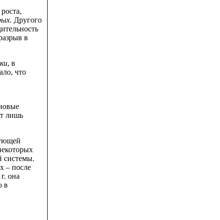
роста,
рых.
Другого
дительность
разрыв в
ки
, в
ало, что
 новые
ет лишь
рующей
некоторых
й системы.
х – после
г. она
о в