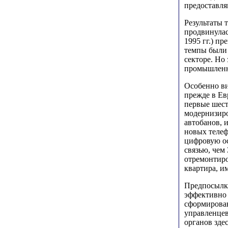
предоставля
Результаты 
продвинулас
1995 гг.) п
темпы были 
секторе. Но
промышленно
Особенно ви
прежде в Евр
первые шест
модернизиро
автобанов, 
новых телефо
цифровую ос
связью, чем
отремонтиро
квартира, и
Предпосылка
эффективно
сформировав
управленцев
органов зде