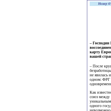
Номер 4/
– Господин
воссоедине
карту Евро
вашей стр
– После кру
безработицы
не явилась 
одном: ФРГ 
одновременн
Как известн
союз между 
уникальным,
одного госу
невозможно,