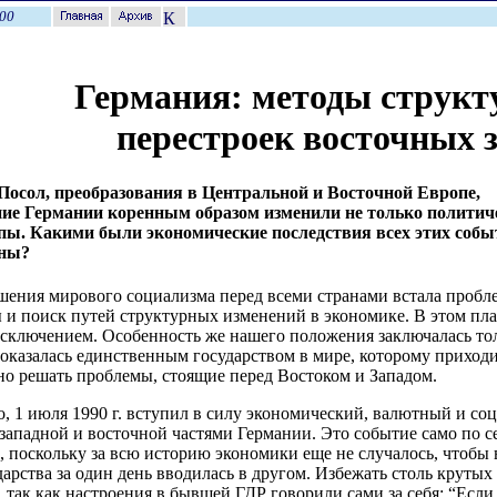
00
Германия: методы струк
перестроек восточных 
 Посол, преобразования в Центральной и Восточной Европе,
ние Германии коренным образом изменили не только полити
пы. Какими были экономические последствия всех этих собы
аны?
шения мирового социализма перед всеми странами встала пробл
 и поиск путей структурных изменений в экономике. В этом пл
исключением. Особенность же нашего положения заключалась то
оказалась единственным государством в мире, которому приход
о решать проблемы, стоящие перед Востоком и Западом.
о, 1 июля 1990 г. вступил в силу экономический, валютный и с
западной и восточной частями Германии. Это событие само по с
 поскольку за всю историю экономики еще не случалось, чтобы
дарства за один день вводилась в другом. Избежать столь крутых
 так как настроения в бывшей ГДР говорили сами за себя: “Если