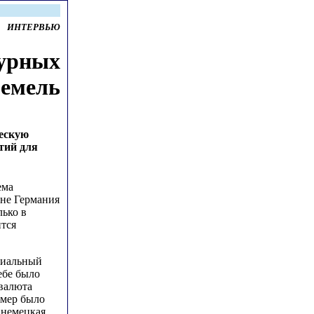
ИНТЕРВЬЮ
турных
земель
ческую
тий для
ема
ане Германия
лько в
ится
оциальный
ебе было
 валюта
 мер было
 немецкая