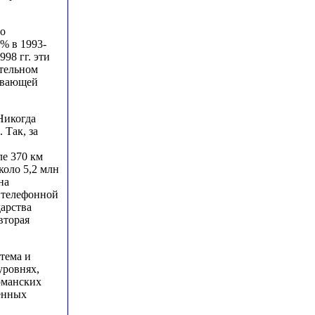
но
% в 1993-
98 гг. эти
ительном
тывающей
 Никогда
 Так, за
ле 370 км
коло 5,2 млн
на
й телефонной
дарства
вторая
тема и
уровнях,
рманских
енных