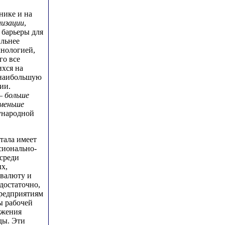
нике и на
лизации
,
 барьеры для
ильнее
хнологией,
го все
ихся на
 наибольшую
ии.
– больше
 меньше
ународной
тала имеет
сионально-
 среди
х,
валюту и
достаточно,
редприятиям
ы рабочей
ожения
ды. Эти