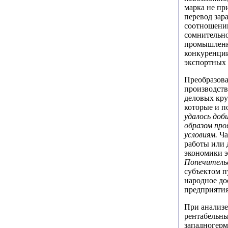
марка не пр
перевод зар
соотношении
сомнительно
промышленн
конкуренции
экспортных 
Преобразова
производств
деловых кру
которые и п
удалось доб
образом про
условиям.
Ча
работы или 
экономики э
Попечитель
субъектом п
народное до
предприятия
При анализе
рентабельны
западногерм