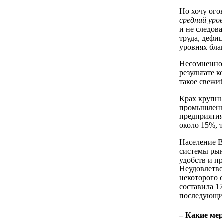
Но хочу ого
средний уро
и не следов
труда, дефи
уровнях бла
Несомненно
результате к
такое свежи
Крах крупн
промышленно
предприятия
около 15%, 
Население 
системы рын
удобств и п
Неудовлетво
некоторого 
составила 1
последующие
– Какие ме