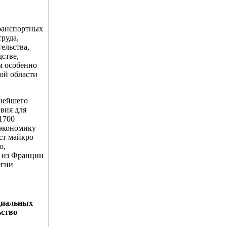
транспортных
труда,
ельства,
стве,
м особенно
ой области
ьнейшего
вия для
1700
 экономику
ст майкро
ю,
 из Франции
егии
оциальных
ьство