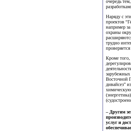
очередь тем
разработкам
Наряду с эт
проектов “Г
например за
охраны окру
расширяются
трудно инте
проверяется
Кроме того,
дерегулиров
деятельнос
зарубежных 
Восточной Г
дивайсез” и
химическую
(энергетика
(судостроени
– Другим з
производит
услуг и до
обеспечивае