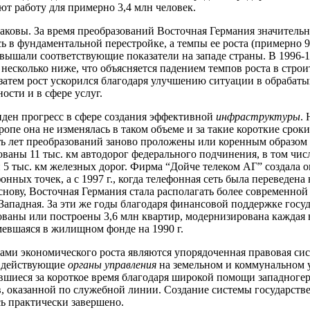
ют работу для примерно 3,4 млн человек.
таковы. За время преобразований Восточная Германия значитель
ь в фундаментальной перестройке, а темпы ее роста (примерно 9
ревышали соответствующие показатели на западе страны. В 1996-19
несколько ниже, что объясняется падением темпов роста в стро
 затем рост ускорился благодаря улучшению ситуации в обраба
сти и в сфере услуг.
ден прогресс в сфере создания эффективной
инфраструктуры
.
опе она не изменялась в таком объеме и за такие короткие сроки.
ь лет преобразований заново проложены или коренным образом
ваны 11 тыс. км автодорог федерального подчинения, в том чис
и 5 тыс. км железных дорог. Фирма “Дойче телеком АГ” создала о
нных точек, а с 1997 г., когда телефонная сеть была переведена 
нову, Восточная Германия стала располагать более современно
 Западная. За эти же годы благодаря финансовой поддержке госу
ваны или построены 3,6 млн квартир, модернизирована каждая 
мевшаяся в жилищном фонде на 1990 г.
ми экономического роста являются упорядоченная правовая сис
 действующие
органы управления
на земельном и коммунальном 
шиеся за короткое время благодаря широкой помощи западноге
, оказанной по служебной линии. Создание системы государств
сь практически завершено.