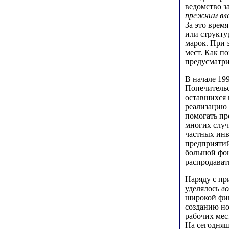
ведомство з
прежним вл
За это врем
или структу
марок. При 
мест. Как п
предусматри
В начале 19
Попечительс
оставшихся 
реализацию 
помогать пр
многих случ
частных инв
предприятий
большой фон
распродават
Наряду с пр
уделялось
в
широкой фин
созданию но
рабочих мес
На сегодняш