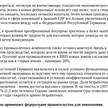
вориться: несмотря на впечатляющие показатели экономического 
вень жизни в новых федеральных землях все еще ниже, чем в ста
ало ожидать, поскольку нехватка капитала, более низкая произво
циты в сфере инноваций в бывшей ГДР все больше увеличивали 
госостояния между ней и Федеративной Республикой Германия.
,
в проведении преобразований допущены просчеты и даже ошиб
оторых возникли трудности для населения, которое никогда не зн
й ветер конкуренции.
ых промышленных комбинатов также оставил заметную брешь в
м производстве, которую долгое время не могли закрыть даже
. Поэтому доля промышленности в ВВП новых земель составля
тогда как в старых землях – примерно 26%.
Восточной Германии высказалось в пользу успешно функциони
очной экономики, вследствие чего ему пришлось отказаться от 
ривилегий, существовавших в условиях неэффективной планово
рительной остается и ситуация на рынке труда. Доля безработны
снижения – вновь достигла высокого уровня. В частности, в 1997 
7% (1,3 млн человек). Однако оживление конъюнктуры позволил
 годы сократить армию безработных.
ры принимает федеральное правительство для повышения