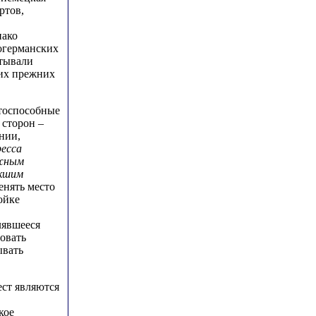
ртов,
нако
ногерманских
тывали
оих прежних
нтоспособные
 сторон –
нии,
есса
лжным
икшим
енять место
ойке
лявшееся
ровать
ывать
ест являются
кое