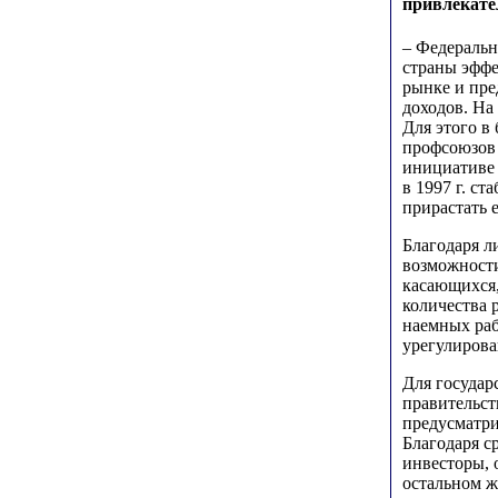
привлекате
– Федеральн
страны эффе
рынке и пре
доходов. На
Для этого в
профсоюзов 
инициативе 
в 1997 г. с
прирастать 
Благодаря л
возможности
касающихся,
количества 
наемных раб
урегулирова
Для государ
правительс
предусматр
Благодаря с
инвесторы, 
остальном ж