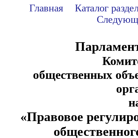
Главная
Каталог разде
Следующ
Парламен
Комит
общественных объ
орг
н
«Правовое регулир
общественног