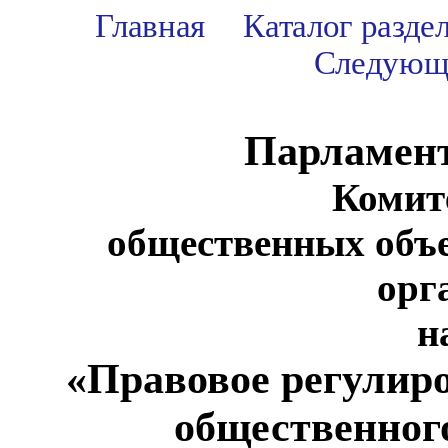
Главная
Каталог разде
Следующ
Парламен
Комит
общественных объ
орг
н
«Правовое регулир
общественног