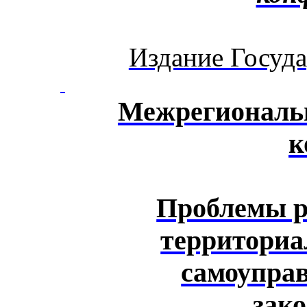
Издание Госуд
Межрегиональн
к
Проблемы р
территориа
самоупра
зак